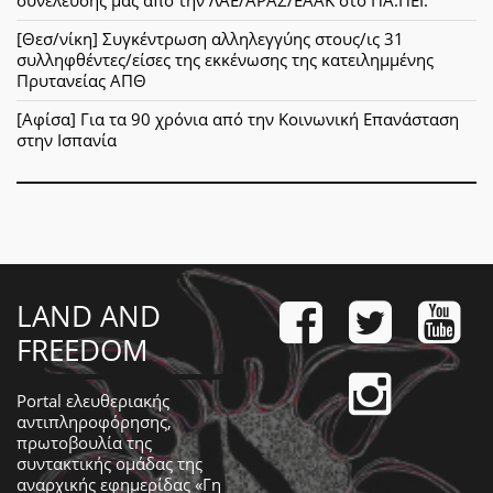
συνέλευσης μας από την ΛΑΕ/ΑΡΑΣ/ΕΑΑΚ στο ΠΑ.ΠΕΙ.
[Θεσ/νίκη] Συγκέντρωση αλληλεγγύης στους/ις 31
συλληφθέντες/είσες της εκκένωσης της κατειλημμένης
Πρυτανείας ΑΠΘ
[Αφίσα] Για τα 90 χρόνια από την Κοινωνική Επανάσταση
στην Ισπανία
LAND AND
FREEDOM
Portal ελευθεριακής
αντιπληροφόρησης,
πρωτοβουλία της
συντακτικής ομάδας της
αναρχικής εφημερίδας «Γη