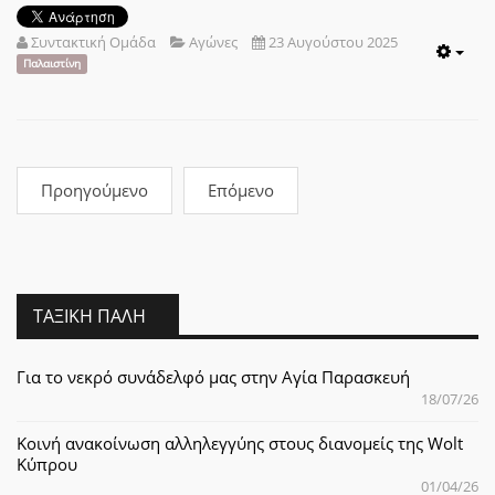
Συντακτική Ομάδα
Αγώνες
23 Αυγούστου 2025
Emp
Παλαιστίνη
Προηγούμενο
Επόμενο
ΤΑΞΙΚΉ ΠΆΛΗ
Για το νεκρό συνάδελφό μας στην Αγία Παρασκευή
18/07/26
Κοινή ανακοίνωση αλληλεγγύης στους διανομείς της Wolt
Κύπρου
01/04/26