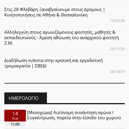
Στις 28 Φλεβάρη Ξαναβγαίνουμε στους Δρόμους |
Κινητοποιήσεις σε Αθήνα & Θεσσαλονίκη
19/02/26
Αλληλεγγύη στους αγωνιζόμενους φοιτητές, μαθητές &
εκπαιδευτικούς - Άμεση αθώωση του αναρχικού φοιτητή
Ζ.Μ.
23/11/25
Διαδήλωση ενάντια στην κρατική και εργοδοτική
τρομοκρατία | ΣΒΕΔΙ
28/10/25
ΗΜΕΡΟΛΌΓΙΟ
[Μεσοχώρα] Αυτόνομη συνάντηση αγώνα Ι
14
Συγκέντρωση, πορεία στην είσοδο του χωριού
Αυγ
11:00