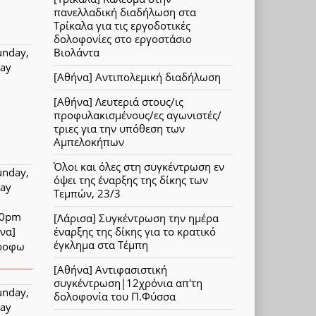
πανελλαδική διαδήλωση στα
Τρίκαλα για τις εργοδοτικές
δολοφονίες στο εργοστάσιο
unday,
Βιολάντα
ay
[Αθήνα] Αντιπολεμική διαδήλωση
[Αθήνα] Λευτεριά στους/ις
προφυλακισμένους/ες αγωνιστές/
τριες για την υπόθεση των
Αμπελοκήπων
Όλοι και όλες στη συγκέντρωση εν
unday,
όψει της έναρξης της δίκης των
ay
Τεμπών, 23/3
00pm
[Λάρισα] Συγκέντρωση την ημέρα
να]
έναρξης της δίκης για το κρατικό
έγκλημα στα Τέμπη
ροφω
[Αθήνα] Αντιφασιστική
συγκέντρωση|12χρόνια απ'τη
unday,
δολοφονία του Π.Φύσσα
ay