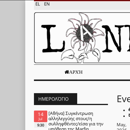
EL
EN
ΑΡΧΉ
Ev
ΗΜΕΡΟΛΌΓΙΟ
[Αθήνα] Συγκέντρωση
14
αλληλεγγύης στους/η
Jul
συλληφθέντες/είσα για την
May,
9:30
υπόθεση της Marfin
2026