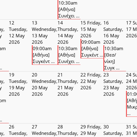
10:30am
[Αθήνα]
Συνέχει ...
12
13
14
15
Friday,
16
17
S
y,
Tuesday,
Wednesday,
Thursday,
15 May
Saturday,
17 M
y
12 May
13 May
14 May
2026
16 May
2026
2026
2026
2026
09:00am
2026
0am
09:00am
10:30am
[Αθήνα]
10:30am
[Αθήνα]
[Αθήνα]
Συγκέντ ...
[Θεσ/
Συγκέντ ...
Συνέχει ...
νίκη]
..
Συγκ ...
19
20
21
22
Friday,
23
24
S
y,
Tuesday,
Wednesday,
Thursday,
22 May
Saturday,
24 M
y
19 May
20 May
21 May
2026
23 May
2026
2026
2026
2026
2026
01:
0pm
[Αθή
Μικ
...
..
26
27
28
29
Friday,
30
31
S
y,
Tuesday,
Wednesday,
Thursday,
29 May
Saturday,
31 M