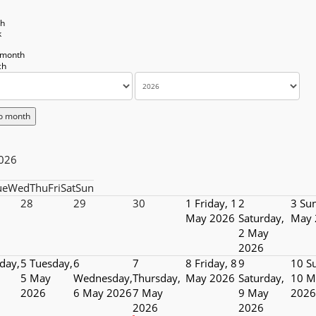
th
k
 month
o month
026
ue
Wed
Thu
Fri
Sat
Sun
28
29
30
1
Friday, 1
2
3
Sun
May 2026
Saturday,
May 
2 May
2026
day,
5
Tuesday,
6
7
8
Friday, 8
9
10
S
5 May
Wednesday,
Thursday,
May 2026
Saturday,
10 M
2026
6 May 2026
7 May
9 May
2026
2026
2026