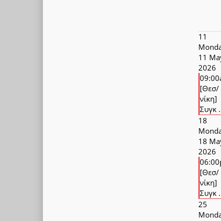
11
Monda
11 Ma
2026
09:0
[Θεσ/
νίκη]
Συγκ .
18
Monda
18 Ma
2026
06:0
[Θεσ/
νίκη]
Συγκ .
25
Monda