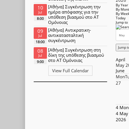
By Year
[Αθήνα] Συγκέντρωση την
10
By Mon
ημέρα απόφασης για την
Jul
By Wee
υπόθεση βιασμού στο ΑΤ
Today
8:00
Ομόνοιας
Jump to
[Αθήνα] Αντικρατικη-
09
αντικατασταλτική
Jul
συγκέντρωση
18:00
Jump t
[Αθήνα] Συγκέντρωση στη
08
δίκη της υπόθεσης βιασμού
Jul
April
στο ΑΤ Ομόνοιας
9:00
May 2
June
View Full Calendar
Mon
T
27
4
Mon
4 May
2026