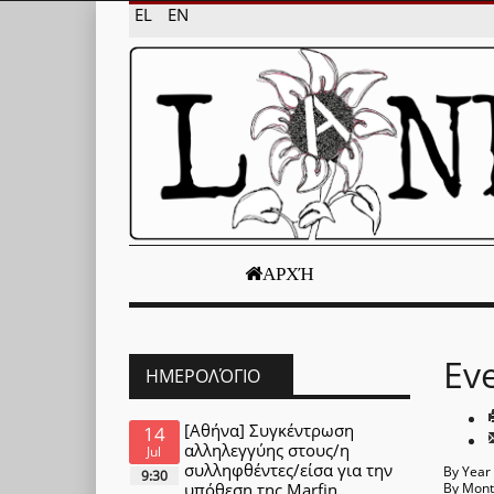
EL
EN
ΑΡΧΉ
Ev
ΗΜΕΡΟΛΌΓΙΟ
[Αθήνα] Συγκέντρωση
14
αλληλεγγύης στους/η
Jul
συλληφθέντες/είσα για την
By Year
9:30
υπόθεση της Marfin
By Mon