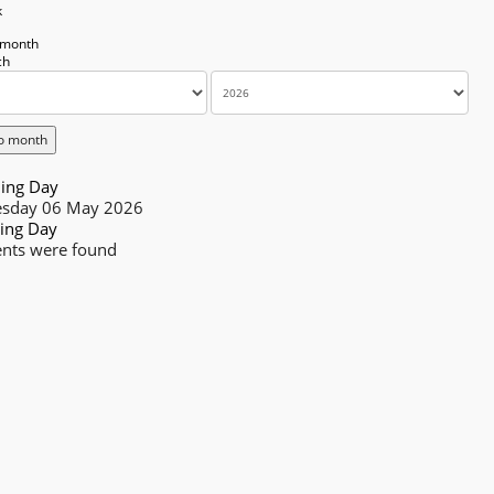
k
 month
o month
ing Day
sday 06 May 2026
ing Day
nts were found