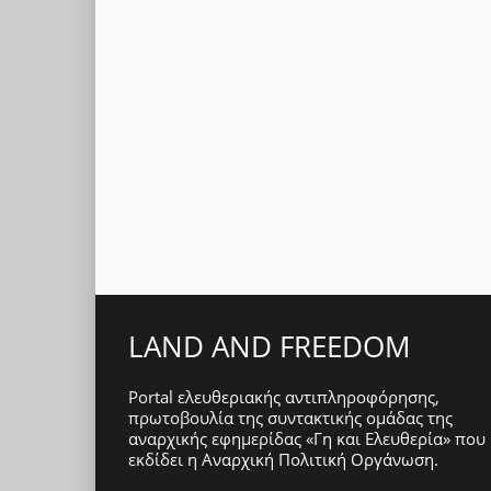
LAND AND FREEDOM
Portal ελευθεριακής αντιπληροφόρησης,
πρωτοβουλία της συντακτικής ομάδας της
αναρχικής εφημερίδας «Γη και Ελευθερία» που
εκδίδει η
Αναρχική Πολιτική Οργάνωση
.