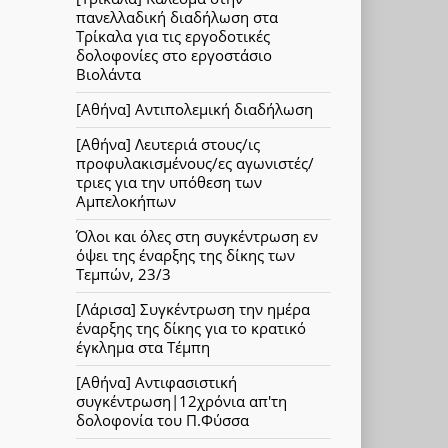
πανελλαδική διαδήλωση στα
Τρίκαλα για τις εργοδοτικές
δολοφονίες στο εργοστάσιο
Βιολάντα
[Αθήνα] Αντιπολεμική διαδήλωση
[Αθήνα] Λευτεριά στους/ις
προφυλακισμένους/ες αγωνιστές/
τριες για την υπόθεση των
Αμπελοκήπων
Όλοι και όλες στη συγκέντρωση εν
όψει της έναρξης της δίκης των
Τεμπών, 23/3
[Λάρισα] Συγκέντρωση την ημέρα
έναρξης της δίκης για το κρατικό
έγκλημα στα Τέμπη
[Αθήνα] Αντιφασιστική
συγκέντρωση|12χρόνια απ'τη
δολοφονία του Π.Φύσσα