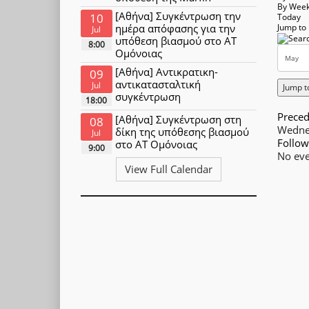
By Wee
[Αθήνα] Συγκέντρωση την
10
Today
ημέρα απόφασης για την
Jump to
Jul
υπόθεση βιασμού στο ΑΤ
8:00
Ομόνοιας
[Αθήνα] Αντικρατικη-
09
αντικατασταλτική
Jul
Jump t
συγκέντρωση
18:00
Preced
[Αθήνα] Συγκέντρωση στη
08
Wedne
δίκη της υπόθεσης βιασμού
Jul
Follow
στο ΑΤ Ομόνοιας
9:00
No eve
View Full Calendar