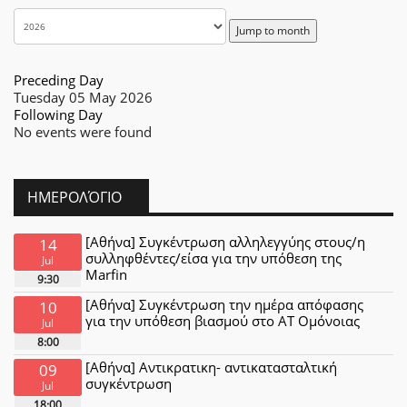
Jump to month
Preceding Day
Tuesday 05 May 2026
Following Day
No events were found
ΗΜΕΡΟΛΌΓΙΟ
[Αθήνα] Συγκέντρωση αλληλεγγύης στους/η
14
συλληφθέντες/είσα για την υπόθεση της
Jul
Marfin
9:30
[Αθήνα] Συγκέντρωση την ημέρα απόφασης
10
για την υπόθεση βιασμού στο ΑΤ Ομόνοιας
Jul
8:00
[Αθήνα] Αντικρατικη- αντικατασταλτική
09
συγκέντρωση
Jul
18:00