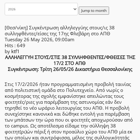
Jump to month
[Θεσ/νίκη] Συγκέντρωση αλληλεγγύης στους/ις 38
συλληφθέντες/είσες της 17ης Φλεβάρη στο ΑΠΘ
Tuesday 26 May 2026, 09:00am
Hits
: 649
by
ktf1
ΑΛΛΗΛΕΓΓΥΗ ΣΤΟΥΣ/ΣΤΙΣ 38 ΣΥΛΛΗΦΘΕΝΤΕΣ/ΦΘΕΙΣΕΣ ΤΗΣ
17/2 ΣΤΟ ΑΠΘ
Συγκέντρωση: Τρίτη 26/05/26 Δικαστήρια Θεσσαλονίκης
Στις 17/2/2026 ήταν προγραμματισμένη προβολή ταινίας
από πολιτιστική ομάδα στο Πολυτεχνείο. Από νωρίς ο
κοσμήτορας της σχολής εμφανίστηκε απειλώντας τους
φοιτητές/ριες για παρέμβαση της αστυνομίας εάν δεν
τηρηθεί το νέο ωράριο λειτουργίας του ΑΠΘ. Η προβολή
συνεχίστηκε κανονικά και δώθηκε εντολή για παρέμβαση
των μπάτσων την ώρα που οι φοιτητές αποχωρούσαν από
το campus. Ως αποτέλεσμα είδαμε την σύλληψη 38
φοιτητ(ρι)ών πέριξ ή στον προαύλιο χώρο του ΑΠΘ μία εκ
των οποίων και συντρόφισσα, μέλος της συλλογικότητάς