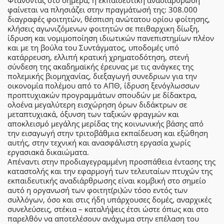
Φτάνοντας στο σήμερα, η εκπαιδευτική αναδιάρθρωση
φαίνεται να πλησιάζει στην πραγμάτωσή της: 308.000
διαγραφές φοιτητών, θέσπιση ανώτατου ορίου φοίτησης,
κλήσεις αγωνιζόμενων φοιτητών σε πειθαρχικη δίωξη,
ίδρυση και νομιμοποίηση ιδιωτικών πανεπιστημίων πλέον
και με τη βούλα του Συντάγματος, υποδομές υπό
κατάρρευση, ελλιπή κρατική χρηματοδότηση, στενή
σύνδεση της ακαδημαϊκής έρευνας με τις ανάγκες της
πολεμικής βιομηχανίας, διεξαγωγή συνεδριων για την
οικονομία πολέμου από το ΑΠΘ, ίδρυση ξενόγλωσσων
προπτυχιακών προγραμμάτων σπουδών με δίδακτρα,
ολοένα μεγαλύτερη εισχώρηση όρων διδάκτρων σε
μεταπτυχιακά, όξυνση των ταξικών φραγμών και
αποκλεισμό μεγάλης μερίδας της κοινωνικής βάσης από
την εισαγωγή στην τριτοβάθμια εκπαίδευση και εξώθηση
αυτής, στην τεχνική και ανασφάλιστη εργασία χωρίς
εργασιακά δικαιώματα.
Απέναντι στην προδιαγεγραμμένη προσπάθεια έντασης της
καταστολής και την εφαρμογή των τελευταίων πτυχών της
εκπαιδευτικής αναδιάρθρωσης είναι κομβική στο σημείο
αυτό η οργανωσή των φοιτητ(ρι)ών τόσο εντός των
συλλόγων, όσο και στις ήδη υπάρχουσες δομές, αναρχικές
συνελεύσεις, στέκια – καταλήψεις έτσι ώστε όπως και στο
παρελθόν να αποτελέσουν ανάχωμα στην επέλαση του