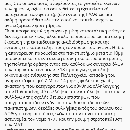
μας. Στο σημείο αυτό, αναφέροντας τα γεγονότα εκείνων
των ημερών, αξίζει να σηειωθεί και η εξευτελιστική
μεταχείριση των φοιτητ(ρι)ών εντός της ΓΑΔΘ ως μία
ακόμη προσπάθεια εξευτελισμού και ταπείνωσης των
αγωνιζόμενων φοιτητ(ρι)ών.
Είναι προφανές πώς η συγκεκριμένη κατασταλτική ενέργεια
δεν έρχεται εν κενώ, αλλά πολύ περισσότερο ως μία ακόμη
έκφανση της εκπαιδευτικής αναδιάρθρωσης και της
έντασης της καταστολής προς τον κόσμο του αγώνα. Η ίδια
η απαγόρευση παρουσίας στο πανεπιστήμιο μετά τις 10μμ
αποσκοπεί και σε ένα ακόμη διοικητικό μέτρο αποτροπής
της πολιτικής δράσης εντός του ασύλου ως συνέχεια όλων
των παρακάτω κινήσεων. 318 προσαγωγές για λαιβ
οικονομικής ενίσχυσης στο Πολυτεχνείο, καταδίκη του
αναρχικού φοιτητή Ζ.Μ. σε 14 μήνες φυλάκιση χωρίς
αναστολή, που κατηγορούταν για σύνθημα αλληλεγγύης
στην Παλαιστίνη, 49 συλλήψεις στην κατάληψη φοιτητικών
συλλόγων της σχολής θετικών επιστημών, που
πραγματοποιούταν ενάντια στην ίδρυση ιδιωτικών
πανεπιστημίων, δεκάδες συλλήψεις εντός του ασύλου του
ΑΠΘ για κινητοποιήσεις ενάντια στην πανεπιστημιακή
αστυνομία, τον νόμο 4777 και την μόνιμη στρατοπέδευση
των ΜΑΤ.