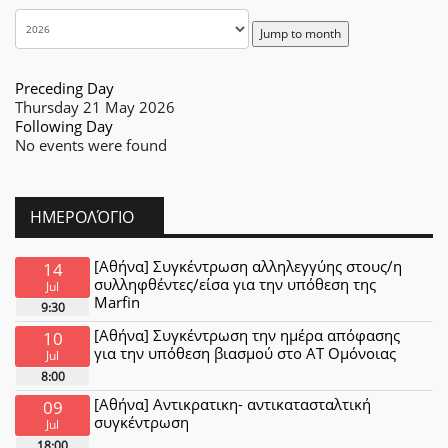
Jump to month
Preceding Day
Thursday 21 May 2026
Following Day
No events were found
ΗΜΕΡΟΛΌΓΙΟ
[Αθήνα] Συγκέντρωση αλληλεγγύης στους/η
14
συλληφθέντες/είσα για την υπόθεση της
Jul
Marfin
9:30
[Αθήνα] Συγκέντρωση την ημέρα απόφασης
10
για την υπόθεση βιασμού στο ΑΤ Ομόνοιας
Jul
8:00
[Αθήνα] Αντικρατικη- αντικατασταλτική
09
συγκέντρωση
Jul
18:00