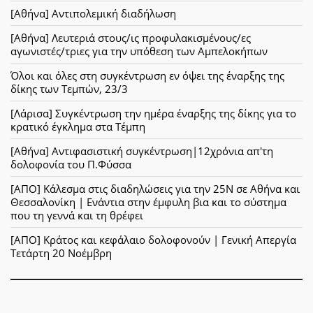
[Αθήνα] Αντιπολεμική διαδήλωση
[Αθήνα] Λευτεριά στους/ις προφυλακισμένους/ες
αγωνιστές/τριες για την υπόθεση των Αμπελοκήπων
Όλοι και όλες στη συγκέντρωση εν όψει της έναρξης της
δίκης των Τεμπών, 23/3
[Λάρισα] Συγκέντρωση την ημέρα έναρξης της δίκης για το
κρατικό έγκλημα στα Τέμπη
[Αθήνα] Αντιφασιστική συγκέντρωση|12χρόνια απ'τη
δολοφονία του Π.Φύσσα
[ΑΠΟ] Κάλεσμα στις διαδηλώσεις για την 25Ν σε Αθήνα και
Θεσσαλονίκη | Ενάντια στην έμφυλη βια και το σύστημα
που τη γεννά και τη θρέφει
[ΑΠΟ] Κράτος και κεφάλαιο δολοφονούν | Γενική Απεργία
Τετάρτη 20 Νοέμβρη