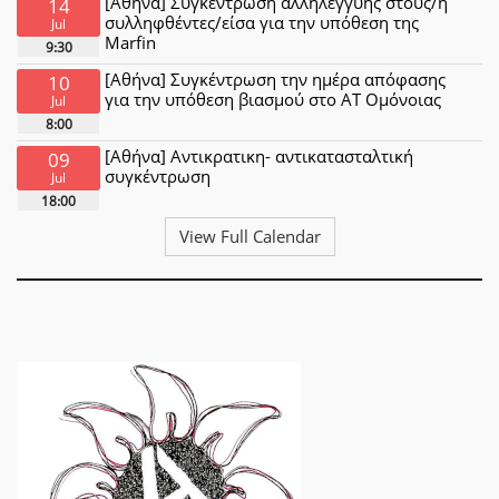
[Αθήνα] Συγκέντρωση αλληλεγγύης στους/η
14
συλληφθέντες/είσα για την υπόθεση της
Jul
Marfin
9:30
[Αθήνα] Συγκέντρωση την ημέρα απόφασης
10
για την υπόθεση βιασμού στο ΑΤ Ομόνοιας
Jul
8:00
[Αθήνα] Αντικρατικη- αντικατασταλτική
09
συγκέντρωση
Jul
18:00
View Full Calendar