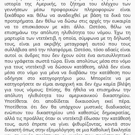
ιστορία της Αμερικής, το ζήτημα του ελέγχου των
γεννήσεων μέσω προφορικών πληροφοριών είναι
ξεκάθαρο και θέλω να αναδειχθεί με βάση τα δικά του
προτερήματα. Δεν θέλω να δώσω στις αρχές την ευκαιρία
να το επισκιάσουν με κάτι άλλο. Ωστόσο, θέλω να
επισημάνω την απόλυτη ηλιθιότητα του νόμου. Έχω τη
μαρτυρία των ντετέκτιβ, η οποία, σύμφωνα με τη δήλωσή
τους, είναι μια ακριβής μεταγραφή αυτού που τους
συλλάβισα από την πλατφόρμα. Ωστόσο, τόσο αδαείς είναι
αυτοί οι άνδρες που δεν έχουν ούτε ένα αντισυλληπτικό
που γράφεται σωστά τώρα. Είναι απολύτως μέσα στο νόμο
για τους ντετέκτιβ να δώσουν κατάθεση, αλλά δεν είναι
μέσα στο νόμο για μένα να διαβάσω την κατάθεση που
οδήγησε στο κατηγορητήριο μου. Μπορείτε να με
κατηγορήσετε αν είμαι αναρχική και δεν έχω καμία βλέψη
για τους νόμους; Επίσης, θα ήθελα να επισημάνω την
απόλυτη ηλιθιότητα του αμερικανικού δικαστηρίου.
Υποτίθεται ότι αποδίδεται δικαιοσύνη εκεί πέρα.
Υποτίθεται ότι δεν θα υπάρχουν μυστικές διαδικασίες
ενώπιον του δικαστηρίου υπό καθεστώς δημοκρατίας,
αλλά τις προάλλες όταν οι ντετέκτιβ έδωσαν την κατάθεσή
τους, αυτό έπρεπε να γίνει ψιθυρίζοντας, κοντά στον
δικαστή όπως στην εξομολόγηση σε μια Καθολική Εκκλησία