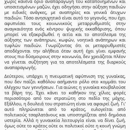
χωρίς κανένα όριο αναπαραγωγή του καταπονημένων και
υποσιτισμένων μαζών, έχει οδηγήσει στην αύξηση παιδιών
με ειδικές ανάγκες, με αναπηρίες και γενικά άτυχων
παιδιών. Τόσο ανησυχητικό είναι αυτό το γεγονός, που έχει
αφυπνίσει τους κοινωνικούς μεταρρυθμιστές στην
αναγκαιότητα ενός κέντρου ψυχικής εκκαθάρισης, όπου
μπορεί να εξακριβωθεί η αιτία και το αποτέλεσμα της
αύξησης των ανάπηρων, κωφών, νοητικά ανάπηρων και
τυφλών παιδιών. Γνωρίζοντας ότι οι μεταρρυθμιστές
αποδέχονται την αλήθεια όταν αυτή έχει γίνει εμφανής
στους πιο δύσμοιρους στην κοινωνία, δεν χρειάζεται πλέον
να γίνεται συζήτηση για τα αποτελέσματα της διαρκούς
αναπαραγωγής.
Δεύτερον, υπάρχει η πνευματική αφύπνιση της γυναίκας,
που δεν παίζει καθόλου ασήμαντο ρόλο στο κομμάτι του
ελέγχου των γεννήσεων. Για αιώνες η γυναίκα κουβαλούσε
τα βάρη της. Έχει κάνει το καθήκον της χίλιες φορές
περισσότερο από τον στρατιώτη στο πεδίο της μάχης.
Εξάλλου, η δουλειά του στρατιώτη είναι να αφαιρεί ζωή. Γι'
αυτό πληρώνεται από το κράτος, ευλογείται από
πολιτικούς τσαρλατάνους και υποστηρίζεται από δημόσια
υστερία. Αλλά η γυναικεία λειτουργία είναι να δίνει ζωή,
όμως ούτε το κράτος ούτε οι πολιτικοί ούτε η κοινή γνώμη