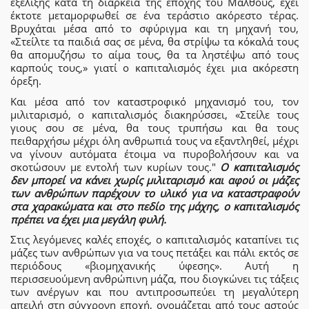
εξέλιξης κατά τη διάρκεια της εποχής του Μάλθους, έχει
έκτοτε μεταμορφωθεί σε ένα τεράστιο ακόρεστο τέρας.
Βρυχάται μέσα από το σφύριγμα και τη μηχανή του,
«Στείλτε τα παιδιά σας σε μένα, θα στρίψω τα κόκαλά τους
θα απομυζήσω το αίμα τους, θα τα ληστέψω από τους
καρπούς τους,» γιατί ο καπιταλισμός έχει μια ακόρεστη
όρεξη.
Και μέσα από τον καταστροφικό μηχανισμό του, τον
μιλιταρισμό, ο καπιταλισμός διακηρύσσει, «Στείλε τους
γιους σου σε μένα, θα τους τρυπήσω και θα τους
πειθαρχήσω μέχρι όλη ανθρωπιά τους να εξαντληθεί, μέχρι
να γίνουν αυτόματα έτοιμα να πυροβολήσουν και να
σκοτώσουν με εντολή των κυρίων τους."
Ο καπιταλισμός
δεν μπορεί να κάνει χωρίς μιλιταρισμό και αφού οι μάζες
των ανθρώπων παρέχουν το υλικό για να καταστραφούν
στα χαρακώματα και στο πεδίο της μάχης, ο καπιταλισμός
πρέπει να έχει μια μεγάλη φυλή.
Στις λεγόμενες καλές εποχές, ο καπιταλισμός καταπίνει τις
μάζες των ανθρώπων για να τους πετάξει και πάλι εκτός σε
περιόδους «βιομηχανικής ύφεσης». Αυτή η
περισσευούμενη ανθρώπινη μάζα, που διογκώνει τις τάξεις
των ανέργων και που αντιπροσωπεύει τη μεγαλύτερη
απειλή στη σύγχρονη εποχή, ονομάζεται από τους αστούς