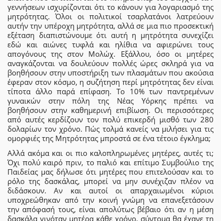
γεννήσεων ισχυρίζονται ότι το κάνουν για λογαριασμό της
μητρότητας. Όλοι οι πολιτικοί τσαρλατάνοι λατρεύουν
αυτήν την υπέροχη μητρότητα, αλλά σε μια πιο προσεκτική
εξέταση διαπιστώνουμε ότι αυτή η μητρότητα συνεχίζει
εδώ και αιώνες τυφλά και ηλίθια να αφιερώνει τους
απογόνους της στον Μολώχ. Εξάλλου, όσο οι μητέρες
αναγκάζονται να δουλεύουν πολλές ώρες σκληρά για να
βοηθήσουν στην υποστήριξη των πλασμάτων που ακούσια
έφεραν στον κόσμο, η συζήτηση περί μητρότητας δεν είναι
τίποτα άλλο παρά επίφαση. Το 10% των παντρεμένων
γυναικών στην πόλη της Νέας Υόρκης πρέπει να
βοηθήσουν στην καθημερινή επιβίωση. Οι περισσότερες
από αυτές κερδίζουν τον πολύ επικερδή μισθό των 280
δολαρίων τον χρόνο. Πώς τολμά κανείς να μιλήσει για τις
ομορφιές της Μητρότητας μπροστά σε ένα τέτοιο έγκλημα;
Αλλά ακόμα και οι πιο καλοπληρωμένες μητέρες, αυτές τι;
Όχι πολύ καιρό πριν, το παλιό και επίτιμο Συμβούλιο της
Παιδείας μας δήλωσε ότι μητέρες που επιτελούσαν και το
ρόλο της δασκάλας, μπορεί να μην συνέχιζαν πλέον να
διδάσκουν. Αν και αυτοί οι απαρχαιωμένοι κύριοι
υποχρεώθηκαν από την κοινή γνώμη να επανεξετάσουν
την απόφασή τους, είναι απολύτως βέβαιο ότι αν η μέση
δασκάλα γινόταν μητέρα κάθε χρόνο, σύντομα θα έχανε τη