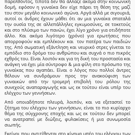
παρελθόντος, τίποτα δεν θα άλλαζε ακόμα στην κοινωνική
δομή, εφόσον η γυναίκα δεν είχε πάρει τη θέση της μαζί
του στον μεγάλο κοινωνικό αγώνα. Αργά αλλά με σιγουριά,
αυτοί οι άνδρες έχουν μάθει ότι αν μια γυναίκα σπαταλά
την ουσία της σε αλλεπάλληλες εγκυμοσύνες, σε τοκετούς
και στο πλύσιμο των πανών, έχει λίγο χρόνο για οτιδήποτε
άλλο. Και ακόμα λιγότερο (χρόνο) για ερωτήσεις που
απορροφούν και εμπλέκουν και τον πατέρα των παιδιών
της. Από σωματική εξάντληση και νευρικό στρες γίνεται το
εμπόδιο στο δρόμο του ανθρώπου και συχνά ο πιο πικρός
εχθρός του. Είναι λοιπόν και για τη δική του προστασία και
ανάγκη να έχει μία σύντροφο & μια φίλη στο πρόσωπο της
γυναίκας που αγαπάει. Είναι ο λόγος που πολλοί άντρες
θέλουν να συνδράμουν προς την ανακούφιση των
γυναικών από την τρομερή επιβολή του ρόλου της
συνεχούς αναπαραγωγής και ως εκ τούτου είναι υπέρ του
ελέγχου των γεννήσεων.
Από οποιαδήποτε πλευρά, λοιπόν, και να εξεταστεί το
ζήτημα του ελέγχου των γεννήσεων, είναι το πιο κυρίαρχο
θέμα της σύγχρονης εποχής και ως εκ τούτου δεν μπορεί
να ανατραπεί με διώξεις, φυλακίσεις ή μια συνωμοσία
σιωπής.
Εκείνοι που αντιτίθενται στο κίνημα υπέρ του ελέγχου των