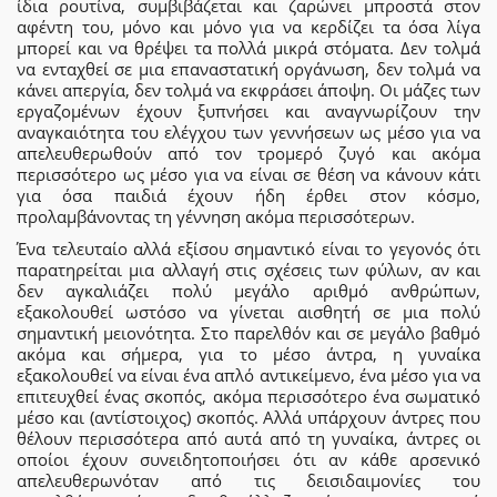
ίδια ρουτίνα, συμβιβάζεται και ζαρώνει μπροστά στον
αφέντη του, μόνο και μόνο για να κερδίζει τα όσα λίγα
μπορεί και να θρέψει τα πολλά μικρά στόματα. Δεν τολμά
να ενταχθεί σε μια επαναστατική οργάνωση, δεν τολμά να
κάνει απεργία, δεν τολμά να εκφράσει άποψη. Οι μάζες των
εργαζομένων έχουν ξυπνήσει και αναγνωρίζουν την
αναγκαιότητα του ελέγχου των γεννήσεων ως μέσο για να
απελευθερωθούν από τον τρομερό ζυγό και ακόμα
περισσότερο ως μέσο για να είναι σε θέση να κάνουν κάτι
για όσα παιδιά έχουν ήδη έρθει στον κόσμο,
προλαμβάνοντας τη γέννηση ακόμα περισσότερων.
Ένα τελευταίο αλλά εξίσου σημαντικό είναι το γεγονός ότι
παρατηρείται μια αλλαγή στις σχέσεις των φύλων, αν και
δεν αγκαλιάζει πολύ μεγάλο αριθμό ανθρώπων,
εξακολουθεί ωστόσο να γίνεται αισθητή σε μια πολύ
σημαντική μειονότητα. Στο παρελθόν και σε μεγάλο βαθμό
ακόμα και σήμερα, για το μέσο άντρα, η γυναίκα
εξακολουθεί να είναι ένα απλό αντικείμενο, ένα μέσο για να
επιτευχθεί ένας σκοπός, ακόμα περισσότερο ένα σωματικό
μέσο και (αντίστοιχος) σκοπός. Αλλά υπάρχουν άντρες που
θέλουν περισσότερα από αυτά από τη γυναίκα, άντρες οι
οποίοι έχουν συνειδητοποιήσει ότι αν κάθε αρσενικό
απελευθερωνόταν από τις δεισιδαιμονίες του