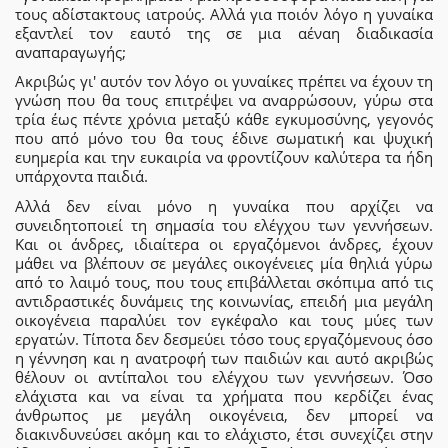
τους αδίστακτους ιατρούς. Αλλά για ποιόν λόγο η γυναίκα
εξαντλεί τον εαυτό της σε μια αέναη διαδικασία
αναπαραγωγής;
Ακριβώς γι' αυτόν τον λόγο οι γυναίκες πρέπει να έχουν τη
γνώση που θα τους επιτρέψει να αναρρώσουν, γύρω στα
τρία έως πέντε χρόνια μεταξύ κάθε εγκυμοσύνης, γεγονός
που από μόνο του θα τους έδινε σωματική και ψυχική
ευημερία και την ευκαιρία να φροντίζουν καλύτερα τα ήδη
υπάρχοντα παιδιά.
Αλλά δεν είναι μόνο η γυναίκα που αρχίζει να
συνειδητοποιεί τη σημασία του ελέγχου των γεννήσεων.
Και οι άνδρες, ιδιαίτερα οι εργαζόμενοι άνδρες, έχουν
μάθει να βλέπουν σε μεγάλες οικογένειες μία θηλιά γύρω
από το λαιμό τους, που τους επιβάλλεται σκόπιμα από τις
αντιδραστικές δυνάμεις της κοινωνίας, επειδή μια μεγάλη
οικογένεια παραλύει τον εγκέφαλο και τους μύες των
εργατών. Τίποτα δεν δεσμεύει τόσο τους εργαζόμενους όσο
η γέννηση και η ανατροφή των παιδιών και αυτό ακριβώς
θέλουν οι αντίπαλοι του ελέγχου των γεννήσεων. Όσο
ελάχιστα και να είναι τα χρήματα που κερδίζει ένας
άνθρωπος με μεγάλη οικογένεια, δεν μπορεί να
διακινδυνεύσει ακόμη και το ελάχιστο, έτσι συνεχίζει στην