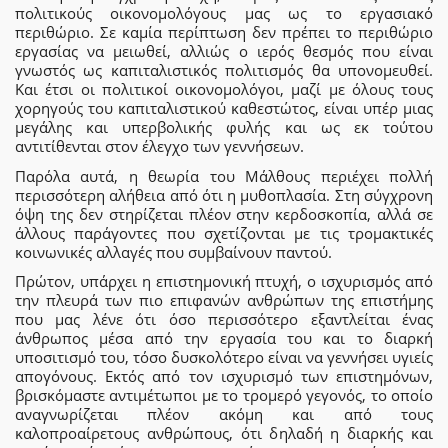
πολιτικούς οικονομολόγους μας ως το εργασιακό
περιθώριο. Σε καμία περίπτωση δεν πρέπει το περιθώριο
εργασίας να μειωθεί, αλλιώς ο ιερός θεσμός που είναι
γνωστός ως καπιταλιστικός πολιτισμός θα υπονομευθεί.
Και έτσι οι πολιτικοί οικονομολόγοι, μαζί με όλους τους
χορηγούς του καπιταλιστικού καθεστώτος, είναι υπέρ μιας
μεγάλης και υπερβολικής φυλής και ως εκ τούτου
αντιτίθενται στον έλεγχο των γεννήσεων.
Παρόλα αυτά, η θεωρία του Μάλθους περιέχει πολλή
περισσότερη αλήθεια από ότι η μυθοπλασία. Στη σύγχρονη
όψη της δεν στηρίζεται πλέον στην κερδοσκοπία, αλλά σε
άλλους παράγοντες που σχετίζονται με τις τρομακτικές
κοινωνικές αλλαγές που συμβαίνουν παντού.
Πρώτον, υπάρχει η επιστημονική πτυχή, ο ισχυρισμός από
την πλευρά των πιο επιφανών ανθρώπων της επιστήμης
που μας λένε ότι όσο περισσότερο εξαντλείται ένας
άνθρωπος μέσα από την εργασία του και το διαρκή
υποσιτισμό του, τόσο δυσκολότερο είναι να γεννήσει υγιείς
απογόνους. Εκτός από τον ισχυρισμό των επιστημόνων,
βρισκόμαστε αντιμέτωποι με το τρομερό γεγονός, το οποίο
αναγνωρίζεται πλέον ακόμη και από τους
καλοπροαίρετους ανθρώπους, ότι δηλαδή η διαρκής και