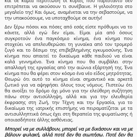
και σε καμία περίπτωση οι κυρίες που παρίσταντο δεν
επιτρέπεται να ακούσουν τι συνέβαινε. Η γελοιότητα στο
μεγαλείο της! Και όμως, αναμένεται να την σεβαστούμε, να
την υπακούσουμε, να υποταχθούμε σε αυτήν!
Δεν ξέρω πόσοι και πόσες από εσάς είστε πρόθυμοι να το
κάνετε, αλλά εγώ δεν είμαι. Είμαι μία από όσους
συγκροτούν ένα παγκόσμιο κίνημα, ένα κίνημα που
στοχεύει να απελευθερώσει τη γυναίκα από τον τρομερό
ζυγό και το δέσιμο της επιβεβλημένης εγκυμοσύνης. Ένα
κίνημα που απαιτεί το δικαίωμα κάθε παιδιού να είναι
καλά γεννημένο. Ένα κίνημα που θα συμβάλει στην
απαλλαγή της εργασίας από την αιώνια εξάρτησή της. Ένα
κίνημα που θα φέρει στον κόσμο ένα νέο είδος μητρότητας.
Θεωρώ ότι αυτό το κίνημα είναι σημαντικό και αρκετά
ζωτικό για να αψηφήσει όλους τους νόμους. Πιστεύω ότι
θα ανοίξει το δρόμο όχι μόνο για την ελεύθερη συζήτηση
πάνω στην αντισύλληψη, αλλά και για την ελευθερία
έκφρασης στη Ζωή, την Τέχνη και την Εργασία, για το
δικαίωμα της ιατρικής επιστήμης να πειραματίζεται με τα
αντισυλληπτικά όπως έχει στη θεραπεία της φυματίωσης ή
οποιασδήποτε άλλης ασθένειας.
Μπορεί να με συλλάβουν, μπορεί να με δικάσουν και να με
βάλουν φυλακή, αλλά ποτέ δεν θα σιωπήσω. Ποτέ δεν θα