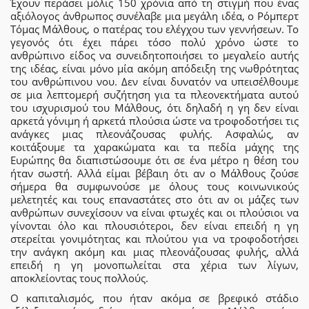
Έχουν περάσει μόλις 150 χρόνια από τη στιγμή που ένας
αξιόλογος άνθρωπος συνέλαβε μια μεγάλη ιδέα, ο Ρόμπερτ
Τόμας Μάλθους, ο πατέρας του ελέγχου των γεννήσεων. Το
γεγονός ότι έχει πάρει τόσο πολύ χρόνο ώστε το
ανθρώπινο είδος να συνειδητοποιήσει το μεγαλείο αυτής
της ιδέας, είναι μόνο μία ακόμη απόδειξη της νωθρότητας
του ανθρώπινου νου. Δεν είναι δυνατόν να υπεισέλθουμε
σε μια λεπτομερή συζήτηση για τα πλεονεκτήματα αυτού
του ισχυρισμού του Μάλθους, ότι δηλαδή η γη δεν είναι
αρκετά γόνιμη ή αρκετά πλούσια ώστε να τροφοδοτήσει τις
ανάγκες μιας πλεονάζουσας φυλής. Ασφαλώς, αν
κοιτάξουμε τα χαρακώματα και τα πεδία μάχης της
Ευρώπης θα διαπιστώσουμε ότι σε ένα μέτρο η θέση του
ήταν σωστή. Αλλά είμαι βέβαιη ότι αν ο Μάλθους ζούσε
σήμερα θα συμφωνούσε με όλους τους κοινωνικούς
μελετητές και τους επαναστάτες στο ότι αν οι μάζες των
ανθρώπων συνεχίσουν να είναι φτωχές και οι πλούσιοι να
γίνονται όλο και πλουσιότεροι, δεν είναι επειδή η γη
στερείται γονιμότητας και πλούτου για να τροφοδοτήσει
την ανάγκη ακόμη και μιας πλεονάζουσας φυλής, αλλά
επειδή η γη μονοπωλείται στα χέρια των λίγων,
αποκλείοντας τους πολλούς.
Ο καπιταλισμός, που ήταν ακόμα σε βρεφικό στάδιο