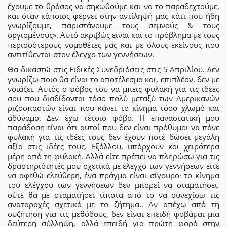
έχουμε το θράσος να σηκωθούμε και να το παραδεχτούμε,
και όταν κάποιος φέρνει στην αντίληψή μας κάτι που ήδη
γνωρίζουμε, παριστάνουμε τους σεμνούς & τους
οργισμένους». Αυτό ακριβώς είναι και το πρόβλημα με τους
περισσότερους νομοθέτες μας και με όλους εκείνους που
αντιτίθενται στον έλεγχο των γεννήσεων.
Θα δικαστώ στις Ειδικές Συνεδριάσεις στις 5 Απριλίου. Δεν
γνωρίζω ποιο θα είναι το αποτέλεσμα και, επιπλέον, δεν με
νοιάζει. Αυτός ο φόβος του να μπεις φυλακή για τις ιδέες
σου που διαδίδονται τόσο πολύ μεταξύ των Αμερικανών
ριζοσπαστών είναι που κάνει το κίνημα τόσο χλωμό και
αδύναμο. Δεν έχω τέτοιο φόβο. Η επαναστατική μου
παράδοση είναι ότι αυτοί που δεν είναι πρόθυμοι να πάνε
φυλακή για τις ιδέες τους δεν έχουν ποτέ δώσει μεγάλη
αξία στις ιδέες τους. Εξάλλου, υπάρχουν και χειρότερα
μέρη από τη φυλακή. Αλλά είτε πρέπει να πληρώσω για τις
δραστηριότητές μου σχετικά με έλεγχο των γεννήσεων είτε
να αφεθώ ελεύθερη, ένα πράγμα είναι σίγουρο⸱ το κίνημα
του ελέγχου των γεννήσεων δεν μπορεί να σταματήσει,
ούτε θα με σταματήσει τίποτα από το να συνεχίσω τις
αναταραχές σχετικά με το ζήτημα.. Αν απέχω από τη
συζήτηση για τις μεθόδους, δεν είναι επειδή φοβάμαι μια
δεύτερη σύλληψη, αλλά επειδή για πρώτη φορά στην