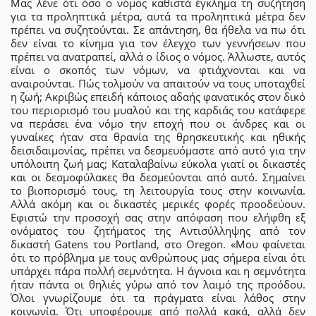
Μας λένε ότι όσο ο νόμος καθιστά έγκλημα τη συζήτηση
για τα προληπτικά μέτρα, αυτά τα προληπτικά μέτρα δεν
πρέπει να συζητούνται. Σε απάντηση, θα ήθελα να πω ότι
δεν είναι το κίνημα για τον έλεγχο των γεννήσεων που
πρέπει να ανατραπεί, αλλά ο ίδιος ο νόμος. Άλλωστε, αυτός
είναι ο σκοπός των νόμων, να φτιάχνονται και να
αναιρούνται. Πώς τολμούν να απαιτούν να τους υποταχθεί
η ζωή; Ακριβώς επειδή κάποιος αδαής φανατικός στον δικό
του περιορισμό του μυαλού και της καρδιάς του κατάφερε
να περάσει ένα νόμο την εποχή που οι άνδρες και οι
γυναίκες ήταν στα θρανία της θρησκευτικής και ηθικής
δεισιδαιμονίας, πρέπει να δεσμευόμαστε από αυτό για την
υπόλοιπη ζωή μας; Καταλαβαίνω εύκολα γιατί οι δικαστές
και οι δεσμοφύλακες θα δεσμεύονται από αυτό. Σημαίνει
το βιοπορισμό τους, τη λειτουργία τους στην κοινωνία.
Αλλά ακόμη και οι δικαστές μερικές φορές προοδεύουν.
Εφιστώ την προσοχή σας στην απόφαση που ελήφθη εξ
ονόματος του ζητήματος της Αντισύλληψης από τον
δικαστή Gatens του Portland, στο Oregon. «Μου φαίνεται
ότι το πρόβλημα με τους ανθρώπους μας σήμερα είναι ότι
υπάρχει πάρα πολλή σεμνότητα. Η άγνοια και η σεμνότητα
ήταν πάντα οι θηλιές γύρω από τον λαιμό της προόδου.
Όλοι γνωρίζουμε ότι τα πράγματα είναι λάθος στην
κοινωνία. Ότι υποφέρουμε από πολλά κακά, αλλά δεν