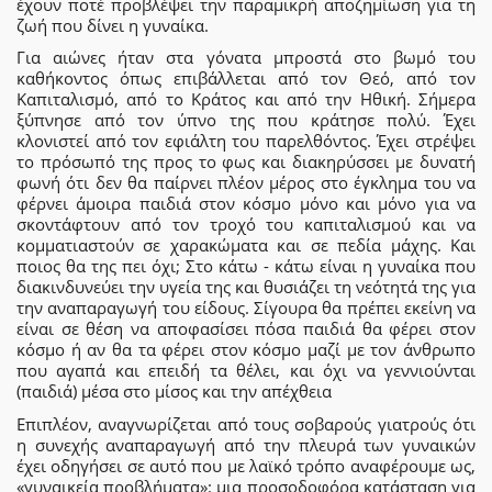
έχουν ποτέ προβλέψει την παραμικρή αποζημίωση για τη
ζωή που δίνει η γυναίκα.
Για αιώνες ήταν στα γόνατα μπροστά στο βωμό του
καθήκοντος όπως επιβάλλεται από τον Θεό, από τον
Καπιταλισμό, από το Κράτος και από την Ηθική. Σήμερα
ξύπνησε από τον ύπνο της που κράτησε πολύ. Έχει
κλονιστεί από τον εφιάλτη του παρελθόντος. Έχει στρέψει
το πρόσωπό της προς το φως και διακηρύσσει με δυνατή
φωνή ότι δεν θα παίρνει πλέον μέρος στο έγκλημα του να
φέρνει άμοιρα παιδιά στον κόσμο μόνο και μόνο για να
σκοντάφτουν από τον τροχό του καπιταλισμού και να
κομματιαστούν σε χαρακώματα και σε πεδία μάχης. Και
ποιος θα της πει όχι; Στο κάτω - κάτω είναι η γυναίκα που
διακινδυνεύει την υγεία της και θυσιάζει τη νεότητά της για
την αναπαραγωγή του είδους. Σίγουρα θα πρέπει εκείνη να
είναι σε θέση να αποφασίσει πόσα παιδιά θα φέρει στον
κόσμο ή αν θα τα φέρει στον κόσμο μαζί με τον άνθρωπο
που αγαπά και επειδή τα θέλει, και όχι να γεννιούνται
(παιδιά) μέσα στο μίσος και την απέχθεια
Επιπλέον, αναγνωρίζεται από τους σοβαρούς γιατρούς ότι
η συνεχής αναπαραγωγή από την πλευρά των γυναικών
έχει οδηγήσει σε αυτό που με λαϊκό τρόπο αναφέρουμε ως,
«γυναικεία προβλήματα»: μια προσοδοφόρα κατάσταση για