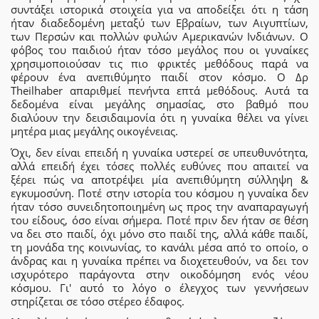
συντάξει ιστορικά στοιχεία για να αποδείξει ότι η τάση
ήταν διαδεδομένη μεταξύ των Εβραίων, των Αιγυπτίων,
των Περσών και πολλών φυλών Αμερικανών Ινδιάνων. Ο
φόβος του παιδιού ήταν τόσο μεγάλος που οι γυναίκες
χρησιμοποιούσαν τις πιο φρικτές μεθόδους παρά να
φέρουν ένα ανεπιθύμητο παιδί στον κόσμο. Ο Δρ
Theilhaber απαριθμεί πενήντα επτά μεθόδους. Αυτά τα
δεδομένα είναι μεγάλης σημασίας, στο βαθμό που
διαλύουν την δεισιδαιμονία ότι η γυναίκα θέλει να γίνει
μητέρα μιας μεγάλης οικογένειας.
Όχι, δεν είναι επειδή η γυναίκα υστερεί σε υπευθυνότητα,
αλλά επειδή έχει τόσες πολλές ευθύνες που απαιτεί να
ξέρει πώς να αποτρέψει μία ανεπιθύμητη σύλληψη &
εγκυμοσύνη. Ποτέ στην ιστορία του κόσμου η γυναίκα δεν
ήταν τόσο συνειδητοποιημένη ως προς την αναπαραγωγή
του είδους, όσο είναι σήμερα. Ποτέ πριν δεν ήταν σε θέση
να δει στο παιδί, όχι μόνο στο παιδί της, αλλά κάθε παιδί,
τη μονάδα της κοινωνίας, το κανάλι μέσα από το οποίο, ο
άνδρας και η γυναίκα πρέπει να διοχετευθούν, να δει τον
ισχυρότερο παράγοντα στην οικοδόμηση ενός νέου
κόσμου. Γι' αυτό το λόγο ο έλεγχος των γεννήσεων
στηρίζεται σε τόσο στέρεο έδαφος.