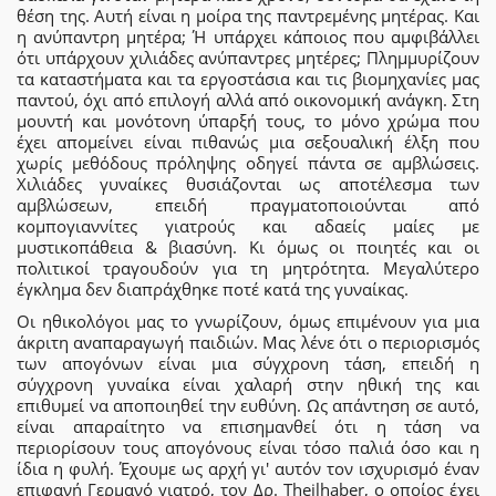
θέση της. Αυτή είναι η μοίρα της παντρεμένης μητέρας. Και
η ανύπαντρη μητέρα; Ή υπάρχει κάποιος που αμφιβάλλει
ότι υπάρχουν χιλιάδες ανύπαντρες μητέρες; Πλημμυρίζουν
τα καταστήματα και τα εργοστάσια και τις βιομηχανίες μας
παντού, όχι από επιλογή αλλά από οικονομική ανάγκη. Στη
μουντή και μονότονη ύπαρξή τους, το μόνο χρώμα που
έχει απομείνει είναι πιθανώς μια σεξουαλική έλξη που
χωρίς μεθόδους πρόληψης οδηγεί πάντα σε αμβλώσεις.
Χιλιάδες γυναίκες θυσιάζονται ως αποτέλεσμα των
αμβλώσεων, επειδή πραγματοποιούνται από
κομπογιαννίτες γιατρούς και αδαείς μαίες με
μυστικοπάθεια & βιασύνη. Κι όμως οι ποιητές και οι
πολιτικοί τραγουδούν για τη μητρότητα. Μεγαλύτερο
έγκλημα δεν διαπράχθηκε ποτέ κατά της γυναίκας.
Οι ηθικολόγοι μας το γνωρίζουν, όμως επιμένουν για μια
άκριτη αναπαραγωγή παιδιών. Μας λένε ότι ο περιορισμός
των απογόνων είναι μια σύγχρονη τάση, επειδή η
σύγχρονη γυναίκα είναι χαλαρή στην ηθική της και
επιθυμεί να αποποιηθεί την ευθύνη. Ως απάντηση σε αυτό,
είναι απαραίτητο να επισημανθεί ότι η τάση να
περιορίσουν τους απογόνους είναι τόσο παλιά όσο και η
ίδια η φυλή. Έχουμε ως αρχή γι' αυτόν τον ισχυρισμό έναν
επιφανή Γερμανό γιατρό, τον Δρ. Theilhaber, ο οποίος έχει