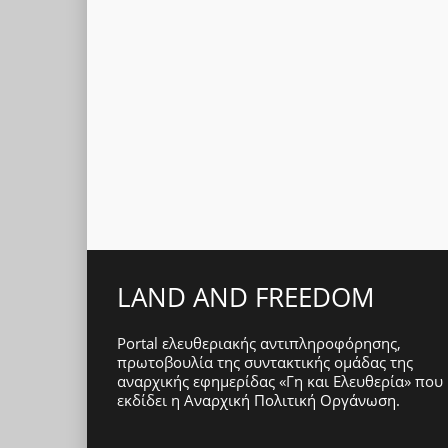
LAND AND FREEDOM
Portal ελευθεριακής αντιπληροφόρησης,
πρωτοβουλία της συντακτικής ομάδας της
αναρχικής εφημερίδας «Γη και Ελευθερία» που
εκδίδει η
Αναρχική Πολιτική Οργάνωση
.