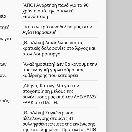
[ΑΠΟ] Ανάρτηση πανό για τα 90
χρόνια από την Ισπανική
εία
Επανάσταση
Για το νεκρό συνάδελφό μας στην
ιτητή
Αγία Παρασκευή
ν για
[Θεσ/νίκη] Διαδήλωση για τις
κρατικές δολοφονίες στο Άργος και
στον Ασπρόπυργο
των
[Αναδημοσίεση] Δεν θα κανουμε την
προεκλογική γαρνιτούρα μιας
αν,
κυβέρνησης που καταρρέει
[Αθήνα] Καταγγελία για την
στοχοποίηση μέλους της
συνέλευσης μας από την ΛΑΕ/ΑΡΑΣ/
χθρός
ΕΑΑΚ στο ΠΑ.ΠΕΙ.
[Θεσ/νίκη] Συγκέντρωση
αλληλεγγύης στους/ις 31
συλληφθέντες/είσες της εκκένωσης
της κατειλημμένης Πρυτανείας ΑΠΘ