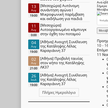
Ανά εβ
[Μεσοχώρα] Αυτόνομη
13
Σήμερα
συνάντηση αγώνα Ι
Μετάβα
Αυγ
Μικροφωνική παρέμβαση
19:00
και εκδήλωση για παιδιά
[Μεσοχώρα]
11
Αυτοοργανωμένο κάμπινγκ
Αυγ
Μετάβ
στην όχθη του ποταμού
0:00
Προηγ
[Αθήνα] Ανοιχτή Συνέλευση
04
10 - 1
της Κατάληψης Λέλας
Αυγ
Επόμε
Καραγιάννη 37
19:00
11 Νο
[Αθήνα] Προβολή ταινίας
02
στον κήπο της Κατάληψης
Αυγ
ΛΚ37
21:00
[Αθήνα] Ανοιχτή Συνέλευση
26
της Κατάληψης Λέλας
Ιουλ
Καραγιάννη 37
19:00
Πλήρες Ημερολόγιο