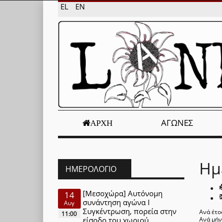
EL
EN
ΑΓΏΝΕΣ
ΑΡΧΉ
Ημ
ΗΜΕΡΟΛΌΓΙΟ
[Μεσοχώρα] Αυτόνομη
14
συνάντηση αγώνα Ι
Αυγ
Συγκέντρωση, πορεία στην
Ανά έτο
11:00
είσοδο του χωριού
Ανά μή