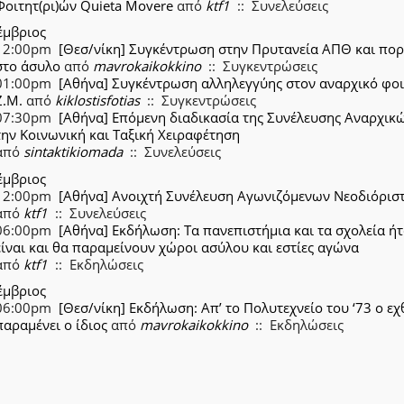
Φοιτητ(ρι)ών Quieta Movere
από
ktf1
:: Συνελεύσεις
έμβριος
12:00pm
[Θεσ/νίκη] Συγκέντρωση στην Πρυτανεία ΑΠΘ και πορ
στο άσυλο
από
mavrokaikokkino
:: Συγκεντρώσεις
01:00pm
[Αθήνα] Συγκέντρωση αλληλεγγύης στον αναρχικό φο
Ζ.Μ.
από
kiklostisfotias
:: Συγκεντρώσεις
07:30pm
[Αθήνα] Επόμενη διαδικασία της Συνέλευσης Αναρχικώ
την Κοινωνική και Ταξική Χειραφέτηση
από
sintaktikiomada
:: Συνελεύσεις
έμβριος
12:00pm
[Αθήνα] Ανοιχτή Συνέλευση Αγωνιζόμενων Νεοδιόρισ
από
ktf1
:: Συνελεύσεις
06:00pm
[Αθήνα] Εκδήλωση: Τα πανεπιστήμια και τα σχολεία ήτ
είναι και θα παραμείνουν χώροι ασύλου και εστίες αγώνα
από
ktf1
:: Εκδηλώσεις
έμβριος
06:00pm
[Θεσ/νίκη] Εκδήλωση: Απ’ το Πολυτεχνείο του ‘73 ο ε
παραμένει ο ίδιος
από
mavrokaikokkino
:: Εκδηλώσεις