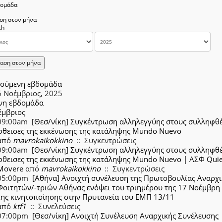
δομάδα
ση στον μήνα
αση στον μήνα
ούμενη εβδομάδα
6 Νοέμβριος, 2025
νη εβδομάδα
έμβριος
09:00am
[Θεσ/νίκη] Συγκέντρωση αλληλεγγύης στους συλληφθέ
φθεισες της εκκένωσης της κατάληψης Mundo Nuevo
από
mavrokaikokkino
:: Συγκεντρώσεις
09:00am
[Θεσ/νίκη] Συγκέντρωση αλληλεγγύης στους συλληφθέ
φθεισες της εκκένωσης της κατάληψης Mundo Nuevo | ΑΣΦ Quie
Movere
από
mavrokaikokkino
:: Συγκεντρώσεις
05:00pm
[Αθήνα] Ανοιχτή συνέλευση της Πρωτοβουλίας Αναρχ
Φοιτητών/-τριών Αθήνας ενόψει του τριημέρου της 17 Νοέμβρη 
της κινητοποίησης στην Πρυτανεία του ΕΜΠ 13/11
από
ktf1
:: Συνελεύσεις
07:00pm
[Θεσ/νίκη] Ανοιχτή Συνέλευση Αναρχικής Συνέλευσης