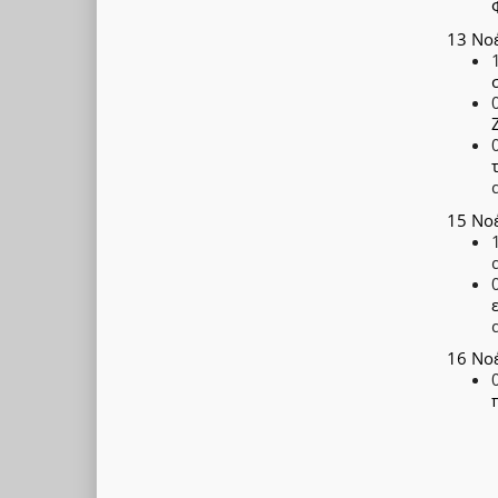
13 Νο
15 Νο
16 Νο