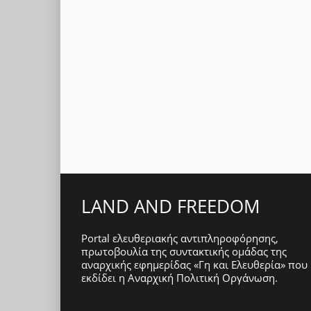
LAND AND FREEDOM
Portal ελευθεριακής αντιπληροφόρησης,
πρωτοβουλία της συντακτικής ομάδας της
αναρχικής εφημερίδας «Γη και Ελευθερία» που
εκδίδει η
Αναρχική Πολιτική Οργάνωση
.