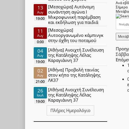
Ανά εβ
[Μεσοχώρα] Αυτόνομη
13
Σήμερα
συνάντηση αγώνα Ι
Μετάβα
Αυγ
Μικροφωνική παρέμβαση
19:00
και εκδήλωση για παιδιά
[Μεσοχώρα]
11
Αυτοοργανωμένο κάμπινγκ
Αυγ
Μετάβ
στην όχθη του ποταμού
0:00
Προηγ
[Αθήνα] Ανοιχτή Συνέλευση
04
Σάββα
της Κατάληψης Λέλας
Αυγ
Επόμε
Καραγιάννη 37
19:00
[Αθήνα] Προβολή ταινίας
02
στον κήπο της Κατάληψης
Αυγ
ΛΚ37
21:00
[Αθήνα] Ανοιχτή Συνέλευση
26
της Κατάληψης Λέλας
Ιουλ
Καραγιάννη 37
19:00
Πλήρες Ημερολόγιο