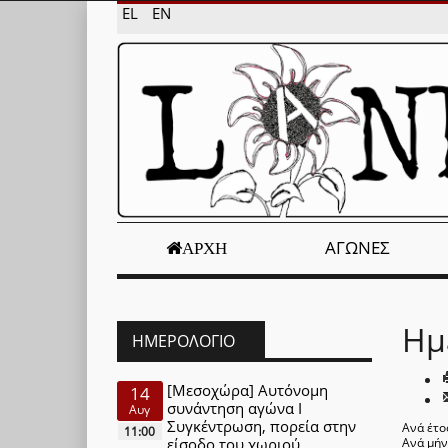
EL
EN
ΑΓΏΝΕΣ
ΑΡΧΉ
Ημ
ΗΜΕΡΟΛΌΓΙΟ
[Μεσοχώρα] Αυτόνομη
14
συνάντηση αγώνα Ι
Αυγ
Συγκέντρωση, πορεία στην
Ανά έτο
11:00
είσοδο του χωριού
Ανά μή