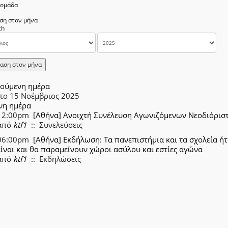
δομάδα
ση στον μήνα
αση στον μήνα
ούμενη ημέρα
το 15 Νοέμβριος 2025
νη ημέρα
12:00pm
[Αθήνα] Ανοιχτή Συνέλευση Αγωνιζόμενων Νεοδιόρισ
από
ktf1
:: Συνελεύσεις
06:00pm
[Αθήνα] Εκδήλωση: Τα πανεπιστήμια και τα σχολεία ήτ
είναι και θα παραμείνουν χώροι ασύλου και εστίες αγώνα
από
ktf1
:: Εκδηλώσεις