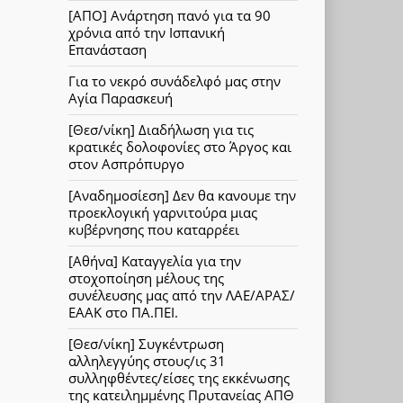
[ΑΠΟ] Ανάρτηση πανό για τα 90
χρόνια από την Ισπανική
Επανάσταση
Για το νεκρό συνάδελφό μας στην
Αγία Παρασκευή
[Θεσ/νίκη] Διαδήλωση για τις
κρατικές δολοφονίες στο Άργος και
στον Ασπρόπυργο
[Αναδημοσίεση] Δεν θα κανουμε την
προεκλογική γαρνιτούρα μιας
κυβέρνησης που καταρρέει
[Αθήνα] Καταγγελία για την
στοχοποίηση μέλους της
συνέλευσης μας από την ΛΑΕ/ΑΡΑΣ/
ΕΑΑΚ στο ΠΑ.ΠΕΙ.
[Θεσ/νίκη] Συγκέντρωση
αλληλεγγύης στους/ις 31
συλληφθέντες/είσες της εκκένωσης
της κατειλημμένης Πρυτανείας ΑΠΘ