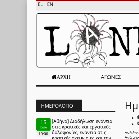
EL
EN
ΑΓΏΝΕΣ
ΑΡΧΉ
Ημ
ΗΜΕΡΟΛΌΓΙΟ
[Αθήνα] Διαδήλωση ενάντια
15
στις κρατικές και εργατικές
Ιουλ
δολοφονίες, ενάντια στις
Ανά έτο
19:00
κρατικές σκευωρίες και την
Ανά μή