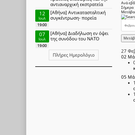
Ανά εβ
αντιαναρχική εκστρατεία
Σήμερα
[Αθήνα] Αντικατασταλτική
Μετάβα
12
συγκέντρωση- πορεία
Ιουλ
19:00
[Αθήνα] Διαδήλωση εν όψει
07
Μετάβ
της συνόδου του ΝΑΤΟ
Ιουλ
19:00
27 Φε
Πλήρες Ημερολόγιο
02 Μά
05 Μά