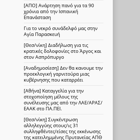
[ΑΠΟ] Ανάρτηση πανό για τα 90
χρόνια από την Ισπανική
Επανάσταση
Για το νεκρό συνάδελφό μας στην
Αγία Παρασκευή
[Θεσ/νίκη] Διαδήλωση για τις
κρατικές δολοφονίες στο Άργος και
στον Ασπρόπυργο
[Αναδημοσίεση] Δεν θα κανουμε την
προεκλογική γαρνιτούρα μιας
κυβέρνησης που καταρρέει
[Αθήνα] Καταγγελία για την
στοχοποίηση μέλους της
συνέλευσης μας από την ΛΑΕ/ΑΡΑΣ/
ΕΑΑΚ στο ΠΑ.ΠΕΙ.
[Θεσ/νίκη] Συγκέντρωση
αλληλεγγύης στους/ις 31
συλληφθέντες/είσες της εκκένωσης
της κατειλημμένης Πρυτανείας ΑΠΘ