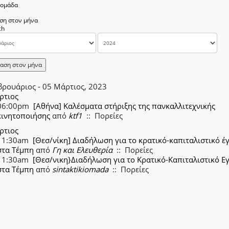
δομάδα
ση στον μήνα
αση στον μήνα
βρουάριος - 05 Μάρτιος, 2023
ρτιος
06:00pm
[Αθήνα] Καλέσματα στήριξης της πανκαλλιτεχνικής
κινητοποιήσης
από
ktf1
:: Πορείες
ρτιος
11:30am
[Θεσ/νίκη] Διαδήλωση για το κρατικό-καπιταλιστικό έ
στα Τέμπη
από
Γη και Ελευθερία
:: Πορείες
11:30am
[Θεσ/νικη}Διαδήλωση για το Κρατικό-Καπιταλιστικό Ε
στα Τέμπη
από
sintaktikiomada
:: Πορείες