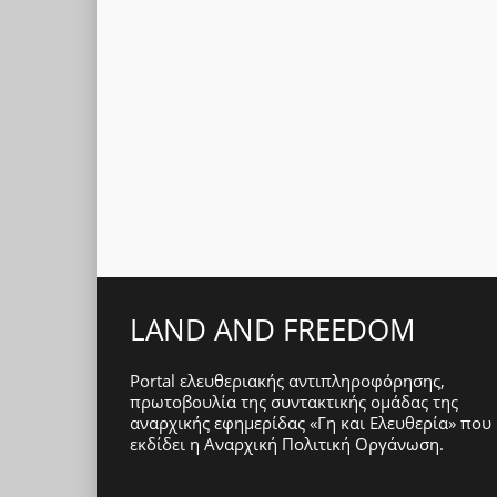
LAND AND FREEDOM
Portal ελευθεριακής αντιπληροφόρησης,
πρωτοβουλία της συντακτικής ομάδας της
αναρχικής εφημερίδας «Γη και Ελευθερία» που
εκδίδει η
Αναρχική Πολιτική Οργάνωση
.