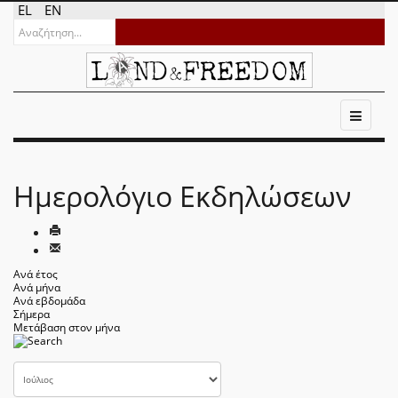
EL
EN
Ημερολόγιο Εκδηλώσεων
Ανά έτος
Ανά μήνα
Ανά εβδομάδα
Σήμερα
Μετάβαση στον μήνα