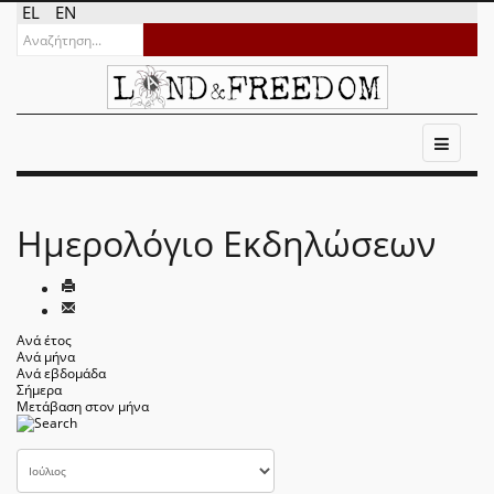
EL
EN
Ημερολόγιο Εκδηλώσεων
Ανά έτος
Ανά μήνα
Ανά εβδομάδα
Σήμερα
Μετάβαση στον μήνα