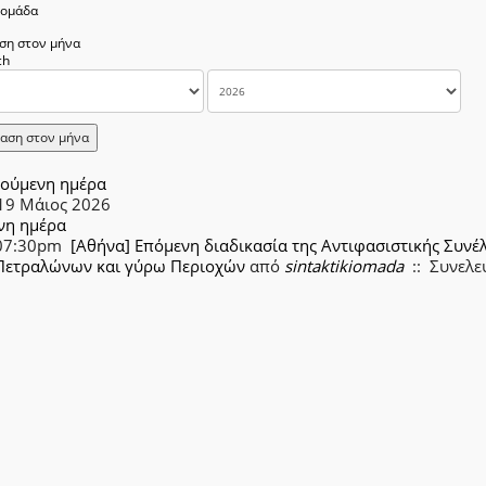
δομάδα
ση στον μήνα
αση στον μήνα
ούμενη ημέρα
 19 Μάιος 2026
νη ημέρα
07:30pm
[Αθήνα] Επόμενη διαδικασία της Αντιφασιστικής Συνέ
Πετραλώνων και γύρω Περιοχών
από
sintaktikiomada
:: Συνελε