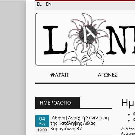
EL
EN
ΑΓΏΝΕΣ
ΑΡΧΉ
Ημ
ΗΜΕΡΟΛΌΓΙΟ
[Αθήνα] Ανοιχτή Συνέλευση
04
της Κατάληψης Λέλας
Αυγ
Καραγιάννη 37
Ανά έτο
19:00
Ανά μή