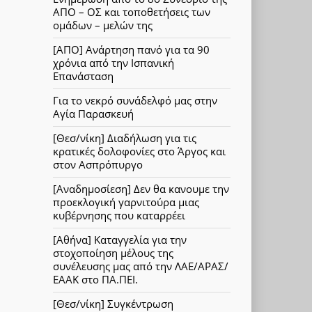
ΑΠΟ – ΟΣ και τοποθετήσεις των
ομάδων – μελών της
[ΑΠΟ] Ανάρτηση πανό για τα 90
χρόνια από την Ισπανική
Επανάσταση
Για το νεκρό συνάδελφό μας στην
Αγία Παρασκευή
[Θεσ/νίκη] Διαδήλωση για τις
κρατικές δολοφονίες στο Άργος και
στον Ασπρόπυργο
[Αναδημοσίεση] Δεν θα κανουμε την
προεκλογική γαρνιτούρα μιας
κυβέρνησης που καταρρέει
[Αθήνα] Καταγγελία για την
στοχοποίηση μέλους της
συνέλευσης μας από την ΛΑΕ/ΑΡΑΣ/
ΕΑΑΚ στο ΠΑ.ΠΕΙ.
[Θεσ/νίκη] Συγκέντρωση