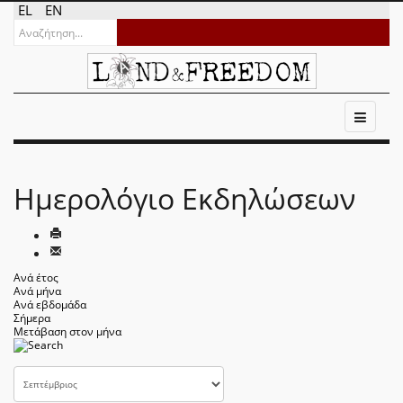
EL
EN
Ημερολόγιο Εκδηλώσεων
Ανά έτος
Ανά μήνα
Ανά εβδομάδα
Σήμερα
Μετάβαση στον μήνα