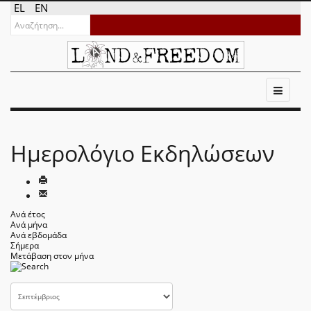
EL
EN
Ημερολόγιο Εκδηλώσεων
Ανά έτος
Ανά μήνα
Ανά εβδομάδα
Σήμερα
Μετάβαση στον μήνα