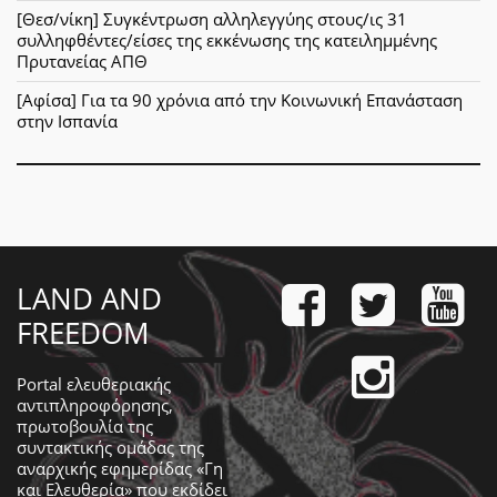
[Θεσ/νίκη] Συγκέντρωση αλληλεγγύης στους/ις 31
συλληφθέντες/είσες της εκκένωσης της κατειλημμένης
Πρυτανείας ΑΠΘ
[Αφίσα] Για τα 90 χρόνια από την Κοινωνική Επανάσταση
στην Ισπανία
LAND AND
FREEDOM
Portal ελευθεριακής
αντιπληροφόρησης,
πρωτοβουλία της
συντακτικής ομάδας της
αναρχικής εφημερίδας «Γη
και Ελευθερία» που εκδίδει