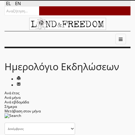
EL
EN
Ημερολόγιο Εκδηλώσεων
Ανά έτος
Ανά μήνα
Ανά εβδομάδα
Σήμερα
Μετάβαση στον μήνα