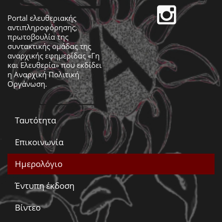
Portal ελευθεριακής
αντιπληροφόρησης,
πρωτοβουλία της
συντακτικής ομάδας της
αναρχικής εφημερίδας «Γη
και Ελευθερία» που εκδίδει
η
Αναρχική Πολιτική
Οργάνωση
.
Ταυτότητα
Επικοινωνία
Ημερολόγιο
Έντυπη έκδοση
Βίντεο