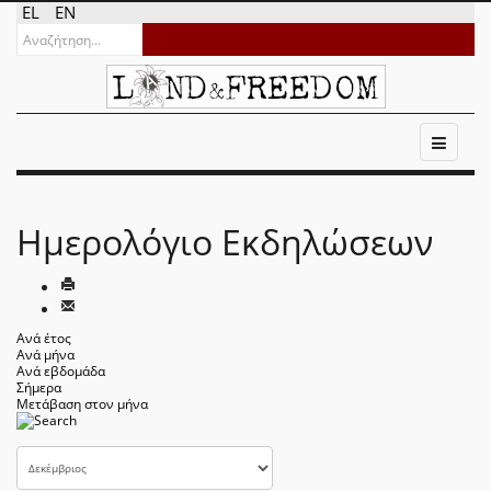
EL
EN
Ημερολόγιο Εκδηλώσεων
Ανά έτος
Ανά μήνα
Ανά εβδομάδα
Σήμερα
Μετάβαση στον μήνα