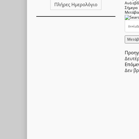
Ανά εβ
Πλήρες Ημερολόγιο
Σήμερα
Μετάβα
Μετάβ
Προηγ
Δευτέ
Επόμε
Δεν β