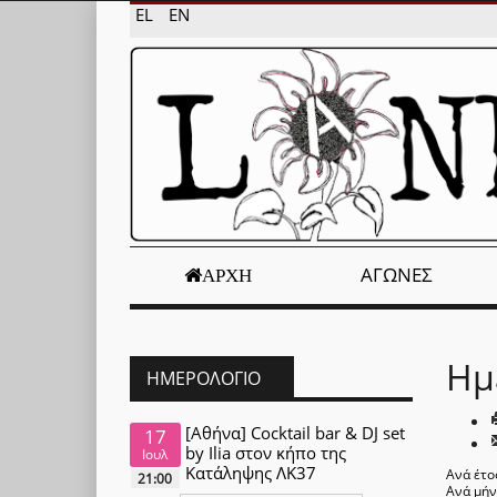
EL
EN
ΑΓΏΝΕΣ
ΑΡΧΉ
Ημ
ΗΜΕΡΟΛΌΓΙΟ
[Αθήνα] Cocktail bar & DJ set
17
by Ilia στον κήπο της
Ιουλ
Κατάληψης ΛΚ37
Ανά έτο
21:00
Ανά μή