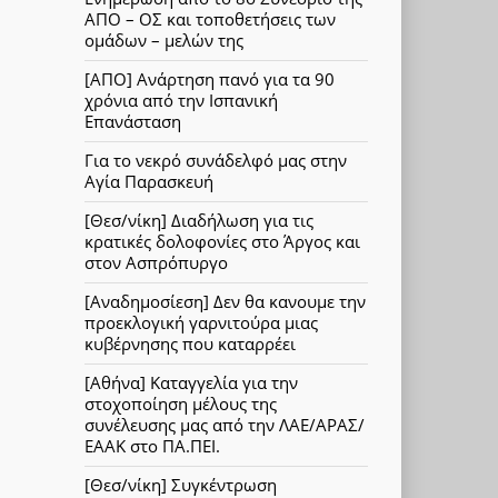
ΑΠΟ – ΟΣ και τοποθετήσεις των
ομάδων – μελών της
[ΑΠΟ] Ανάρτηση πανό για τα 90
χρόνια από την Ισπανική
Επανάσταση
Για το νεκρό συνάδελφό μας στην
Αγία Παρασκευή
[Θεσ/νίκη] Διαδήλωση για τις
κρατικές δολοφονίες στο Άργος και
στον Ασπρόπυργο
[Αναδημοσίεση] Δεν θα κανουμε την
προεκλογική γαρνιτούρα μιας
κυβέρνησης που καταρρέει
[Αθήνα] Καταγγελία για την
στοχοποίηση μέλους της
συνέλευσης μας από την ΛΑΕ/ΑΡΑΣ/
ΕΑΑΚ στο ΠΑ.ΠΕΙ.
[Θεσ/νίκη] Συγκέντρωση