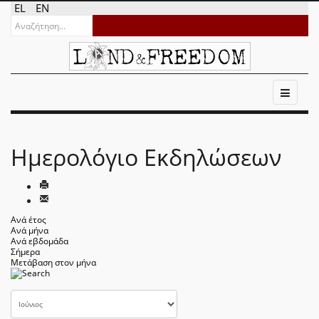
EL
EN
Ημερολόγιο Εκδηλώσεων
Ανά έτος
Ανά μήνα
Ανά εβδομάδα
Σήμερα
Μετάβαση στον μήνα