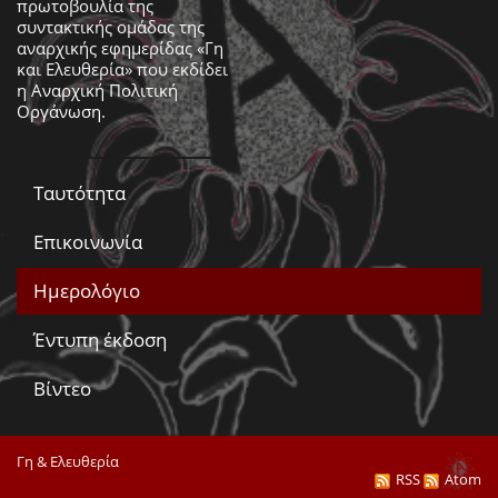
πρωτοβουλία της
συντακτικής ομάδας της
αναρχικής εφημερίδας «Γη
και Ελευθερία» που εκδίδει
η
Αναρχική Πολιτική
Οργάνωση
.
Ταυτότητα
Επικοινωνία
Ημερολόγιο
Έντυπη έκδοση
Βίντεο
Γη & Ελευθερία
RSS
Atom