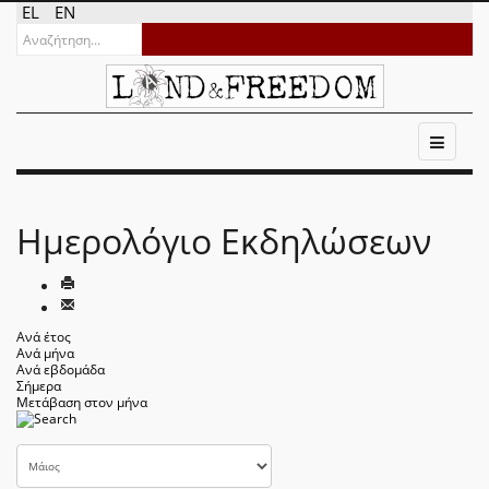
EL
EN
Ημερολόγιο Εκδηλώσεων
Ανά έτος
Ανά μήνα
Ανά εβδομάδα
Σήμερα
Μετάβαση στον μήνα