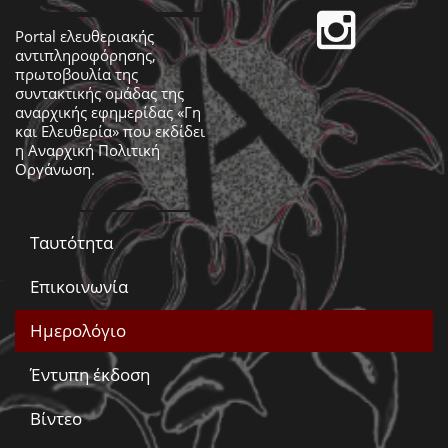
Portal ελευθεριακής
αντιπληροφόρησης,
πρωτοβουλία της
συντακτικής ομάδας της
αναρχικής εφημερίδας «Γη
και Ελευθερία» που εκδίδει
η
Αναρχική Πολιτική
Οργάνωση
.
Ταυτότητα
Επικοινωνία
Ημερολόγιο
Έντυπη έκδοση
Βίντεο