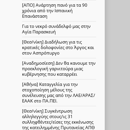
[ΑΠΟ] Ανάρτηση πανό για τα 90
χρόνια από την Ισπανική
Επανάσταση
Για το νεκρό συνάδελφό μας στην
Αγία Παρασκευή
[Θεσ/νίκη] Διαδήλωση για τις
κρατικές δολοφονίες στο Άργος και
στον Ασπρόπυργο
[Αναδημοσίεση] Δεν θα κανουμε την
προεκλογική γαρνιτούρα μιας
κυβέρνησης που καταρρέει
[Αθήνα] Καταγγελία για την
στοχοποίηση μέλους της
συνέλευσης μας από την ΛΑΕ/ΑΡΑΣ/
ΕΑΑΚ στο ΠΑ.ΠΕΙ.
[Θεσ/νίκη] Συγκέντρωση
αλληλεγγύης στους/ις 31
συλληφθέντες/είσες της εκκένωσης
της κατειλημμένης Πρυτανείας ΑΠΘ