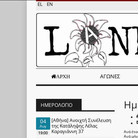
EL
EN
ΑΓΏΝΕΣ
ΑΡΧΉ
Ημ
ΗΜΕΡΟΛΌΓΙΟ
[Αθήνα] Ανοιχτή Συνέλευση
04
της Κατάληψης Λέλας
Αυγ
Καραγιάννη 37
Ανά έτο
19:00
Ανά μή