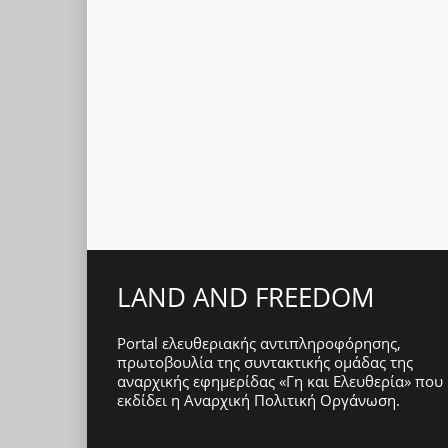
LAND AND FREEDOM
Portal ελευθεριακής αντιπληροφόρησης,
πρωτοβουλία της συντακτικής ομάδας της
αναρχικής εφημερίδας «Γη και Ελευθερία» που
εκδίδει η
Αναρχική Πολιτική Οργάνωση
.