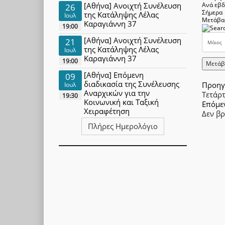
[Αθήνα] Ανοιχτή Συνέλευση
Ανά εβ
26
Σήμερα
της Κατάληψης Λέλας
Ιουλ
Μετάβα
Καραγιάννη 37
19:00
[Αθήνα] Ανοιχτή Συνέλευση
21
της Κατάληψης Λέλας
Ιουλ
Καραγιάννη 37
19:00
Μετάβ
[Αθήνα] Επόμενη
09
διαδικασία της Συνέλευσης
Προηγ
Ιουλ
Αναρχικών για την
Τετάρ
19:30
Κοινωνική και Ταξική
Επόμε
Χειραφέτηση
Δεν β
Πλήρες Ημερολόγιο