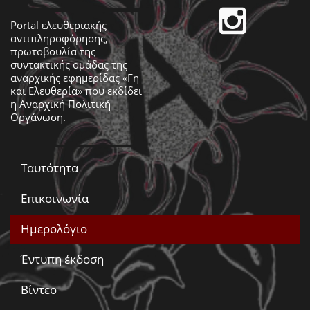
Portal ελευθεριακής
αντιπληροφόρησης,
πρωτοβουλία της
συντακτικής ομάδας της
αναρχικής εφημερίδας «Γη
και Ελευθερία» που εκδίδει
η
Αναρχική Πολιτική
Οργάνωση
.
Ταυτότητα
Επικοινωνία
Ημερολόγιο
Έντυπη έκδοση
Βίντεο