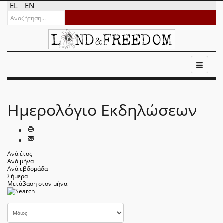
EL
EN
Ημερολόγιο Εκδηλώσεων
Ανά έτος
Ανά μήνα
Ανά εβδομάδα
Σήμερα
Μετάβαση στον μήνα