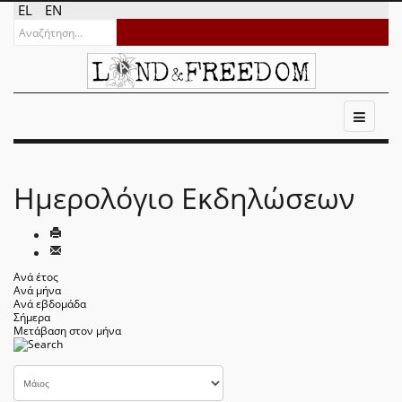
EL
EN
Ημερολόγιο Εκδηλώσεων
Ανά έτος
Ανά μήνα
Ανά εβδομάδα
Σήμερα
Μετάβαση στον μήνα