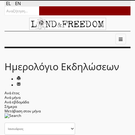
EL
EN
Ημερολόγιο Εκδηλώσεων
Ανά έτος
Ανά μήνα
Ανά εβδομάδα
Σήμερα
Μετάβαση στον μήνα