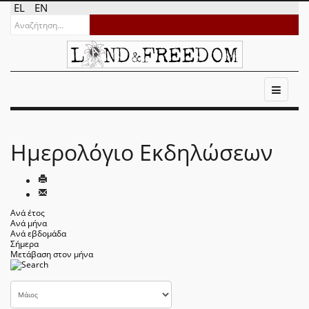
EL
EN
Ημερολόγιο Εκδηλώσεων
Ανά έτος
Ανά μήνα
Ανά εβδομάδα
Σήμερα
Μετάβαση στον μήνα