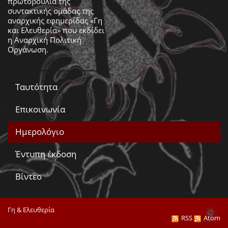
πρωτοβουλία της
συντακτικής ομάδας της
αναρχικής εφημερίδας «Γη
και Ελευθερία» που εκδίδει
η
Αναρχική Πολιτική
Οργάνωση
.
Ταυτότητα
Επικοινωνία
Ημερολόγιο
Έντυπη έκδοση
Βίντεο
Γη & Ελευθερία
RSS
Atom