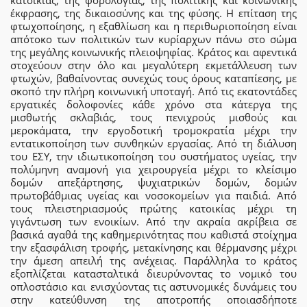
κατοικίας, της φορολογίας, της πολιτικής και κοινωνικής
έκφρασης, της δικαιοσύνης και της φύσης. Η επίταση της
φτωχοποίησης, η εξαθλίωση και η περιθωριοποίηση είναι
απότοκο των πολιτικών των κυρίαρχων πάνω στο σώμα
της μεγάλης κοινωνικής πλειοψηφίας. Κράτος και αφεντικά
στοχεύουν στην όλο και μεγαλύτερη εκμετάλλευση των
φτωχών, βαθαίνοντας συνεχώς τους όρους καταπίεσης, με
σκοπό την πλήρη κοινωνική υποταγή. Από τις εκατοντάδες
εργατικές δολοφονίες κάθε χρόνο στα κάτεργα της
μισθωτής σκλαβιάς, τους πενιχρούς μισθούς και
μεροκάματα, την εργοδοτική τρομοκρατία μέχρι την
εντατικοποίηση των συνθηκών εργασίας. Από τη διάλυση
του ΕΣΥ, την ιδιωτικοποίηση του συστήματος υγείας, την
πολύμηνη αναμονή για χειρουργεία μέχρι το κλείσιμο
δομών απεξάρτησης, ψυχιατρικών δομών, δομών
πρωτοβάθμιας υγείας και νοσοκομείων για παιδιά. Από
τους πλειστηριασμούς πρώτης κατοικίας μέχρι τη
γιγάντωση των ενοικίων. Από την ακραία ακρίβεια σε
βασικά αγαθά της καθημερινότητας που καθιστά στοίχημα
την εξασφάλιση τροφής, μετακίνησης και θέρμανσης μέχρι
την άμεση απειλή της ανέχειας. Παράλληλα το κράτος
εξοπλίζεται κατασταλτικά διευρύνοντας το νομικό του
οπλοστάσιο και ενισχύοντας τις αστυνομικές δυνάμεις του
στην κατεύθυνση της αποτροπής οποιασδήποτε