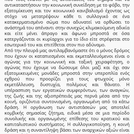
αντικαταστήσουν την κοινωνική συνείδηση με το φόβο, την
εξατομίκευση και τον κοινωνικό κανιβαλισμό έχοντας ως
στόχο να μετατρέψουν κάθε τι συλλογικό σε ένα
κατακερματισμένο σώμα που αδυνατεί να ορθώσει το
ανάστημά του απέναντι στην συνεχώς κλιμακούμενη αδικία
και είτε μένει άπραγο και άφωνο μπροστά σε όσα
κατεργάζονται οι κυρίαρχοι για το ίδιο είτε στρέφεται στο
εσωτερικό του και επιτίθεται στον πιο αδύναμο.
Από την πλευρά μας αντιλαμβανόμαστε ότι ο μόνος δρόμος
που έχουν οι καταπιεσμένοι και εκμεταλλευόμενοι είναι ο
αγώνας για την κοινωνική και ταξική χειραφέτηση, ο
αγώνας που έχουμε να δώσουμε όλοι μαζί και όχι σαν
εξατομικευμένες μονάδες μπροστά στην υπεροπλία ενός
εχθρού που προορίζει για τους φτωχούς μόνο
εκμετάλλευση, δυστυχία, πολέμους και θάνατο. Η
υπέρασπιση των εργατικών συμφερόντων, των αναγκών,
της ζωής και της αξιοπρέπειάς μας περνά μέσα από την
κοινή, οριζόντια συντονισμένη, οργανωμένη από τα κάτω
δράση. Η οργάνωση των αντιστάσεών μας αποτελεί
κομβικής σημασίας ζήτημα, ειδικά μέσα σε μια περίοδο
συνολικής και οργανωμένης επίθεσης του κρατικού και
καπιταλιστικού συστήματος. Η συλλογικοποίηση, η κοινή
δράση και η συναντίληψη βάσει των αναρχικών αξιών είναι