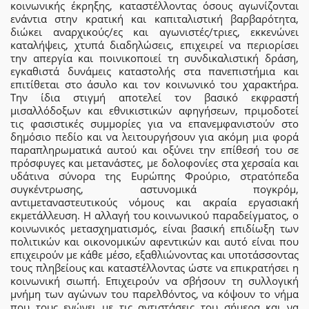
κοινωνικής έκρηξης, καταστέλλοντας όσους αγωνίζονται
ενάντια στην κρατική και καπιταλιστική βαρβαρότητα,
διώκει αναρχικούς/ες και αγωνιστές/τριες, εκκενώνει
καταλήψεις, χτυπά διαδηλώσεις, επιχειρεί να περιορίσει
την απεργία και ποινικοποιεί τη συνδικαλιστική δράση,
εγκαθιστά δυνάμεις καταστολής στα πανεπιστήμια και
επιτίθεται στο άσυλο και τον κοινωνικό του χαρακτήρα.
Την ίδια στιγμή αποτελεί τον βασικό εκφραστή
μισαλλόδοξων και εθνικιστικών αφηγήσεων, πριμοδοτεί
τις φασιστικές συμμορίες για να επανεμφανιστούν στο
δημόσιο πεδίο και να λειτουργήσουν για ακόμη μια φορά
παραπληρωματικά αυτού και οξύνει την επίθεσή του σε
πρόσφυγες και μετανάστες, με δολοφονίες στα χερσαία και
υδάτινα σύνορα της Ευρώπης Φρούριο, στρατόπεδα
συγκέντρωσης, αστυνομικά πογκρόμ,
αντιμεταναστευτικούς νόμους και ακραία εργασιακή
εκμετάλλευση. Η αλλαγή του κοινωνικού παραδείγματος, ο
κοινωνικός μετασχηματισμός, είναι βασική επιδίωξη των
πολιτικών και οικονομικών αφεντικών και αυτό είναι που
επιχειρούν με κάθε μέσο, εξαθλιώνοντας και υποτάσσοντας
τους πληβείους και καταστέλλοντας ώστε να επικρατήσει η
κοινωνική σιωπή. Επιχειρούν να σβήσουν τη συλλογική
μνήμη των αγώνων του παρελθόντος, να κόψουν το νήμα
που τους ενώνει με τις αντιστάσεις του σήμερα και να