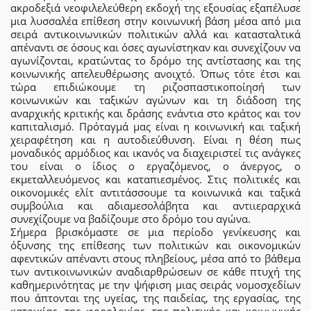
ακροδεξιά νεοφιλελεύθερη εκδοχή της εξουσίας εξαπέλυσε
μια λυσσαλέα επίθεση στην κοινωνική βάση μέσα από μια
σειρά αντικοινωνικών πολιτικών αλλά και κατασταλτικά
απέναντι σε όσους και όσες αγωνίστηκαν και συνεχίζουν να
αγωνίζονται, κρατώντας το δρόμο της αντίστασης και της
κοινωνικής απελευθέρωσης ανοιχτό. Όπως τότε έτσι και
τώρα επιδιώκουμε τη ριζοσπαστικοποίησή των
κοινωνικών και ταξικών αγώνων και τη διάδοση της
αναρχικής κριτικής και δράσης ενάντια στο κράτος και τον
καπιταλισμό. Πρόταγμά μας είναι η κοινωνική και ταξική
χειραφέτηση και η αυτοδιεύθυνση. Είναι η θέση πως
μοναδικός αρμόδιος και ικανός να διαχειριστεί τις ανάγκες
του είναι ο ίδιος ο εργαζόμενος, ο άνεργος, ο
εκμεταλλευόμενος και καταπιεσμένος. Στις πολιτικές και
οικονομικές ελίτ αντιτάσσουμε τα κοινωνικά και ταξικά
συμβούλια και αδιαμεσολάβητα και αντιιεραρχικά
συνεχίζουμε να βαδίζουμε στο δρόμο του αγώνα.
Σήμερα βρισκόμαστε σε μια περίοδο γενίκευσης και
όξυνσης της επίθεσης των πολιτικών και οικονομικών
αφεντικών απέναντι στους πληβείους, μέσα από το βάθεμα
των αντικοινωνικών αναδιαρθρώσεων σε κάθε πτυχή της
καθημερινότητας με την ψήφιση μιας σειράς νομοσχεδίων
που άπτονται της υγείας, της παιδείας, της εργασίας, της