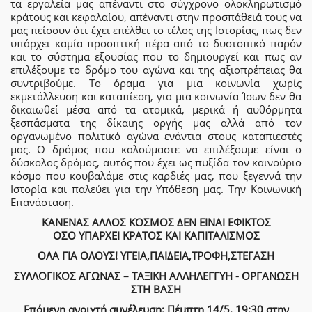
τα εργαλεία μας απέναντι στο σύγχρονο ολοκληρωτισμό
κράτους και κεφαλαίου, απέναντι στην προσπάθειά τους να
μας πείσουν ότι έχει επέλθει το τέλος της Ιστορίας, πως δεν
υπάρχει καμία προοπτική πέρα από το δυστοπικό παρόν
και το σύστημα εξουσίας που το δημιουργεί και πως αν
επιλέξουμε το δρόμο του αγώνα και της αξιοπρέπειας θα
συντριβούμε. Το όραμα για μια κοινωνία χωρίς
εκμετάλλευση και καταπίεση, για μια κοινωνία Ίσων δεν θα
δικαιωθεί μέσα από τα ατομικά, μερικά ή αυθόρμητα
ξεσπάσματα της δίκαιης οργής μας αλλά από τον
οργανωμένο πολιτικό αγώνα ενάντια στους καταπιεστές
μας. Ο δρόμος που καλούμαστε να επιλέξουμε είναι ο
δύσκολος δρόμος, αυτός που έχει ως πυξίδα τον καινούριο
κόσμο που κουβαλάμε στις καρδιές μας, που ξεγεννά την
Ιστορία και παλεύει για την Υπόθεση μας. Την Κοινωνική
Επανάσταση.
ΚΑΝΕΝΑΣ ΑΛΛΟΣ ΚΟΣΜΟΣ ΔΕΝ ΕΙΝΑΙ ΕΦΙΚΤΟΣ
ΟΣΟ ΥΠΑΡΧΕΙ ΚΡΑΤΟΣ ΚΑΙ ΚΑΠΙΤΑΛΙΣΜΟΣ
ΟΛΑ ΓΙΑ ΟΛΟΥΣ! ΥΓΕΙΑ,ΠΑΙΔΕΙΑ,ΤΡΟΦΗ,ΣΤΕΓΑΣΗ
ΣΥΛΛΟΓΙΚΟΣ ΑΓΩΝΑΣ – ΤΑΞΙΚΗ ΑΛΛΗΛΕΓΓΥΗ - ΟΡΓΑΝΩΣΗ
ΣΤΗ ΒΑΣΗ
Επόμενη ανοιχτή συνέλευση: Πέμπτη 14/5, 19:30 στην