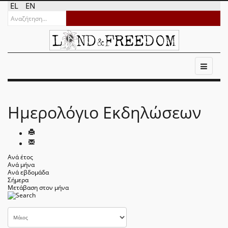
EL
EN
Ημερολόγιο Εκδηλώσεων
Ανά έτος
Ανά μήνα
Ανά εβδομάδα
Σήμερα
Μετάβαση στον μήνα