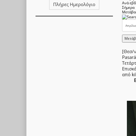
Ανά εβ
Πλήρες Ημερολόγιο
Σήμερα
Μετάβα
Μετάβ
[Θεσ/ν
Pasará
Τετάρ
Επισκ
από
ki