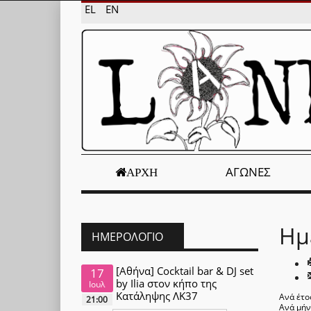
EL
EN
ΑΓΏΝΕΣ
ΑΡΧΉ
Ημ
ΗΜΕΡΟΛΌΓΙΟ
[Αθήνα] Cocktail bar & DJ set
17
by Ilia στον κήπο της
Ιουλ
Κατάληψης ΛΚ37
Ανά έτο
21:00
Ανά μή