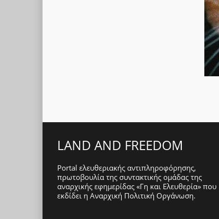
LAND AND FREEDOM
Portal ελευθεριακής αντιπληροφόρησης,
πρωτοβουλία της συντακτικής ομάδας της
αναρχικής εφημερίδας «Γη και Ελευθερία» που
εκδίδει η
Αναρχική Πολιτική Οργάνωση
.