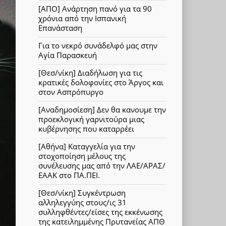
[ΑΠΟ] Ανάρτηση πανό για τα 90
χρόνια από την Ισπανική
Επανάσταση
Για το νεκρό συνάδελφό μας στην
Αγία Παρασκευή
[Θεσ/νίκη] Διαδήλωση για τις
κρατικές δολοφονίες στο Άργος και
στον Ασπρόπυργο
[Αναδημοσίεση] Δεν θα κανουμε την
προεκλογική γαρνιτούρα μιας
κυβέρνησης που καταρρέει
[Αθήνα] Καταγγελία για την
στοχοποίηση μέλους της
συνέλευσης μας από την ΛΑΕ/ΑΡΑΣ/
ΕΑΑΚ στο ΠΑ.ΠΕΙ.
[Θεσ/νίκη] Συγκέντρωση
αλληλεγγύης στους/ις 31
συλληφθέντες/είσες της εκκένωσης
της κατειλημμένης Πρυτανείας ΑΠΘ