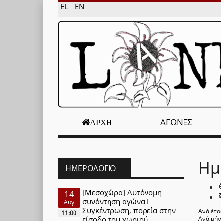
EL
EN
ΑΓΏΝΕΣ
ΑΡΧΉ
Ημ
ΗΜΕΡΟΛΌΓΙΟ
[Μεσοχώρα] Αυτόνομη
14
συνάντηση αγώνα Ι
Αυγ
Συγκέντρωση, πορεία στην
Ανά έτο
11:00
είσοδο του χωριού
Ανά μή