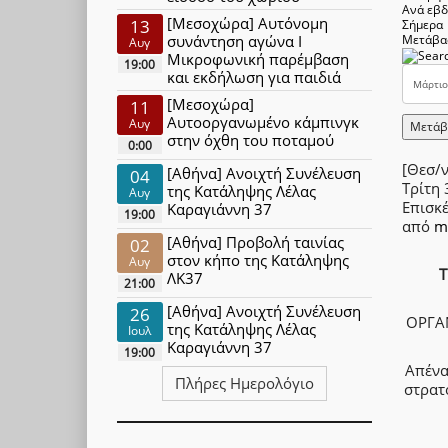
Ανά εβ
[Μεσοχώρα] Αυτόνομη
13
Σήμερα
συνάντηση αγώνα Ι
Μετάβα
Αυγ
Μικροφωνική παρέμβαση
19:00
και εκδήλωση για παιδιά
[Μεσοχώρα]
11
Αυτοοργανωμένο κάμπινγκ
Αυγ
Μετάβ
στην όχθη του ποταμού
0:00
[Θεσ/ν
[Αθήνα] Ανοιχτή Συνέλευση
04
Τρίτη
της Κατάληψης Λέλας
Αυγ
Επισκ
Καραγιάννη 37
19:00
από
m
[Αθήνα] Προβολή ταινίας
02
στον κήπο της Κατάληψης
Αυγ
Τ
ΛΚ37
21:00
[Αθήνα] Ανοιχτή Συνέλευση
26
ΟΡΓΑ
της Κατάληψης Λέλας
Ιουλ
Καραγιάννη 37
19:00
Απένα
Πλήρες Ημερολόγιο
στρατ