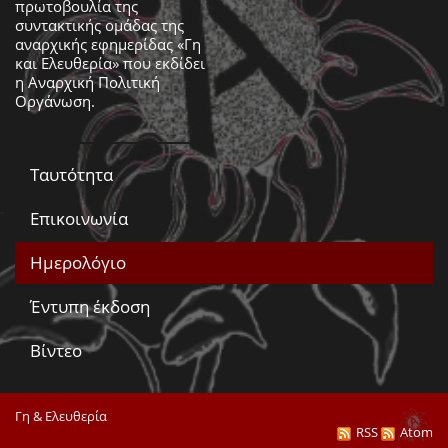
πρωτοβουλία της
συντακτικής ομάδας της
αναρχικής εφημερίδας «Γη
και Ελευθερία» που εκδίδει
η
Αναρχική Πολιτική
Οργάνωση
.
Ταυτότητα
Επικοινωνία
Ημερολόγιο
Έντυπη έκδοση
Βίντεο
Γη & Ελευθερία
RSS
Atom