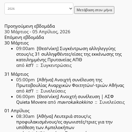
Μετάβαση στον μήνα
Προηγούμενη εβδομάδα
30 Μάρτιος - 05 Απρίλιος, 2026
Επόμενη εβδομάδα
30 Μάρτιος
09:00am
[Θεσ/νίκη] Συγκέντρωση αλληλεγγύης
στους/ις 31 συλληφθέντες/είσες της εκκένωσης της
κατειλημμένης Πρυτανείας ΑΠΘ
από
ktf1
:: Συγκεντρώσεις
31 Μάρτιος
05:00pm
[Αθήνα] Ανοιχτή συνέλευση της
Πρωτοβουλίας Αναρχικών Φοιτητών/-τριών Αθήνας
από
ktf1
:: Συνελεύσεις
06:00pm
[Θεσ/νίκη] Ανοιχτή συνέλευση | ΑΣΦ
Quieta Movere
από
mavrokaikokkino
:: Συνελεύσεις
01 Απρίλιος
08:30am
[Αθήνα] Λευτεριά στους/ις
προφυλακισμένους/ες αγωνιστές/τριες για την
υπόθεση των Αμπελοκήπων