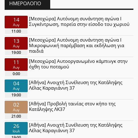
ΗΜΕΡΟΛΌΓΙΟ
[Μεσοχώρα] Αυτόνομη συνάντηση αγώνα Ι
14
Συγκέντρωση, πορεία στην είσοδο του χωριού
Αυγ
11:00
[Μεσοχώρα] Αυτόνομη συνάντηση αγώνα Ι
13
Μικροφωνική παρέμβαση και εκδήλωση για
Αυγ
παιδιά
19:00
[Μεσοχώρα] Αυτοοργανωμένο κάμπινγκ στην
11
όχθη του ποταμού
Αυγ
0:00
[Αθήνα] Ανοιχτή Συνέλευση της Κατάληψης
04
Λέλας Καραγιάννη 37
Αυγ
19:00
[Αθήνα] Προβολή ταινίας στον κήπο της
02
Κατάληψης ΛΚ37
Αυγ
21:00
[Αθήνα] Ανοιχτή Συνέλευση της Κατάληψης
26
Λέλας Καραγιάννη 37
Ιουλ
19:00