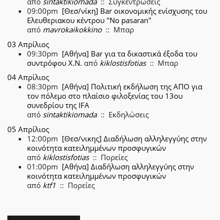
από
sintaktikiomada
:: Συγκεντρώσεις
09:00pm
[Θεσ/νίκη] Bar οικονομικής ενίσχυσης του
Ελευθεριακου κέντρου "No pasaran"
από
mavrokaikokkino
:: Μπαρ
03 Απρίλιος
09:30pm
[Αθήνα] Bar για τα δικαστικά έξοδα του
συντρόφου Χ.Ν.
από
kiklostisfotias
:: Μπαρ
04 Απρίλιος
08:30pm
[Αθήνα] Πολιτική εκδήλωση της ΑΠΟ για
τον πόλεμο στο πλαίσιο φιλοξενίας του 13ου
συνεδρίου της IFA
από
sintaktikiomada
:: Εκδηλώσεις
05 Απρίλιος
12:00pm
[Θεσ/νικης] Διαδήλωση αλληλεγγύης στην
κοινότητα κατειλημμένων προσφυγικών
από
kiklostisfotias
:: Πορείες
01:00pm
[Αθήνα] Διαδήλωση αλληλεγγύης στην
κοινότητα κατειλημμένων προσφυγικών
από
ktf1
:: Πορείες