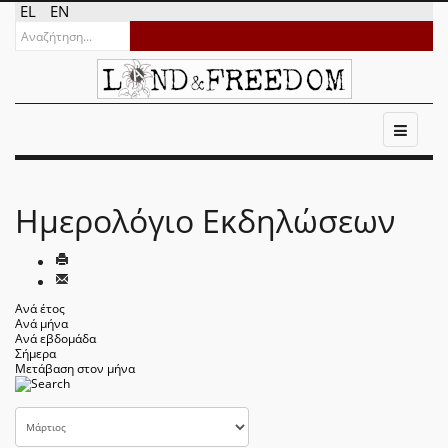
EL
EN
Ημερολόγιο Εκδηλώσεων
Ανά έτος
Ανά μήνα
Ανά εβδομάδα
Σήμερα
Μετάβαση στον μήνα