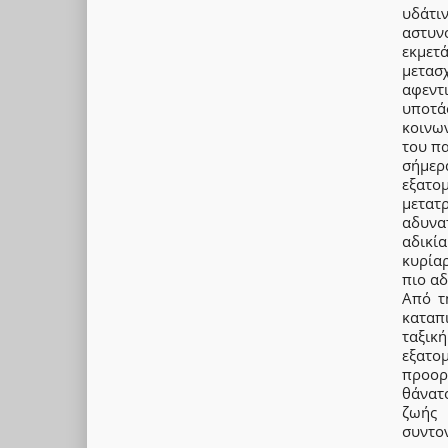
υδάτι
αστυν
εκμετ
μετασ
αφεντι
υποτά
κοινω
του πα
σήμερ
εξατο
μετατ
αδυνα
αδικί
κυρίαρ
πιο α
Από τ
καταπι
ταξική
εξατο
προορ
θάνατ
ζωής 
συντ