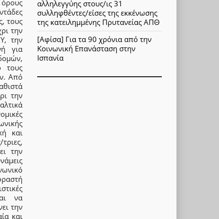
 όρους
αλληλεγγύης στους/ις 31
ντάδες
συλληφθέντες/είσες της εκκένωσης
ς, τους
της κατειλημμένης Πρυτανείας ΑΠΘ
ρι την
[Αφίσα] Για τα 90 χρόνια από την
Υ, την
Κοινωνική Επανάσταση στην
νή για
Ισπανία
δομών,
ό τους
ν. Από
αθιστά
ρι την
ταλτικά
ομικές
ωνικής
κή και
τριες,
ει την
νάμεις
νωνικό
φραστή
στικές
αι να
ει την
ία και