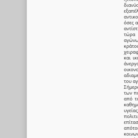
διανύ
εξαπέ
αντικ
όσες 
αντίστ
τώρα 
αγώνω
κράτο
χειρα
και ικ
άνεργ
οικον
αδιαμ
του α
Σήμερ
των π
από τ
καθημ
υγεία
πολιτ
επίτα
απότο
κοινω