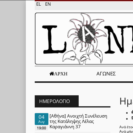
EL
EN
ΑΓΏΝΕΣ
ΑΡΧΉ
Ημ
ΗΜΕΡΟΛΌΓΙΟ
[Αθήνα] Ανοιχτή Συνέλευση
04
της Κατάληψης Λέλας
Αυγ
Καραγιάννη 37
Ανά έτο
19:00
Ανά μή