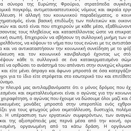
να σύνορα της Ευρώπης Φρούριο, στρατόπεδα συγκέντ
ομικά πογκρόμ, αντιμεταναστευτικούς νόμους και ακραία εργ
άλλευση. Η αλλαγή του κοινωνικού παραδείγματος, ο κοιν
χηματισμός, είναι βασική επιδίωξη των πολιτικών και οικον
κών και αυτό είναι που επιχειρούν με κάθε μέσο, εξαθλιώνον
σσοντας τους πληβείους και καταστέλλοντας ώστε να επικρατ
νική σιωπή. Επιχειρούν να σβήσουν τη συλλογική μνήμη των 
ρελθόντος, να κόψουν το νήμα που τους ενώνει με τις αντιστάσ
α και να αντικαταστήσουν την κοινωνική συνείδηση με το φόβ
μίκευση και τον κοινωνικό κανιβαλισμό έχοντας ως στ
ρέψουν κάθε τι συλλογικό σε ένα κατακερματισμένο σώ
τεί να ορθώσει το ανάστημά του απέναντι στην συνεχώς κλιμακ
α και είτε μένει άπραγο και άφωνο μπροστά σε όσα κατεργάζον
χοι για το ίδιο είτε στρέφεται στο εσωτερικό του και επιτίθετ
δύναμο.
ην πλευρά μας αντιλαμβανόμαστε ότι ο μόνος δρόμος που έχ
εσμένοι και εκμεταλλευόμενοι είναι ο αγώνας για την κοινων
 χειραφέτηση, ο αγώνας που έχουμε να δώσουμε όλοι μαζί και 
μικευμένες μονάδες μπροστά στην υπεροπλία ενός εχθρ
ίζει για τους φτωχούς μόνο εκμετάλλευση, δυστυχία, πολέμο
ο. Η υπέρασπιση των εργατικών συμφερόντων, των αναγκώ
και της αξιοπρέπειάς μας περνά μέσα από την κοινή, ορι
ονισμένη, οργανωμένη από τα κάτω δράση. Η οργάνωσ