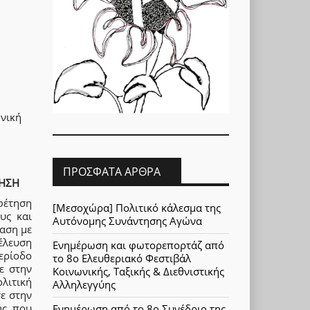
ωνική
ΠΡΌΣΦΑΤΑ ΆΡΘΡΑ
ΤΗΣΗ
φέτηση
[Μεσοχώρα] Πολιτικό κάλεσμα της
υς και
Αυτόνομης Συνάντησης Αγώνα
ραση με
νέλευση
Ενημέρωση και φωτορεπορτάζ από
ερίοδο
το 8ο Ελευθεριακό Φεστιβάλ
ε στην
Κοινωνικής, Ταξικής & Διεθνιστικής
λιτική
Αλληλεγγύης
ε στην
ής που
Ενημέρωση από το 8ο Συνέδριο της