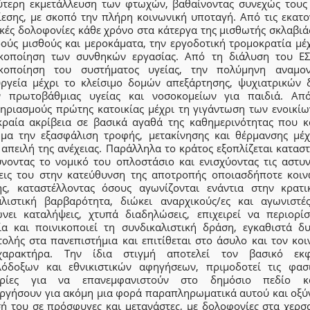
ύτερη εκμετάλλευση των φτωχών, βαθαίνοντας συνεχώς τους
ίεσης, με σκοπό την πλήρη κοινωνική υποταγή. Από τις εκατο
κές δολοφονίες κάθε χρόνο στα κάτεργα της μισθωτής σκλαβιά
ρούς μισθούς και μεροκάματα, την εργοδοτική τρομοκρατία μέχ
ικοποίηση των συνθηκών εργασίας. Από τη διάλυση του ΕΣ
ικοποίηση του συστήματος υγείας, την πολύμηνη αναμο
υργεία μέχρι το κλείσιμο δομών απεξάρτησης, ψυχιατρικών 
 πρωτοβάθμιας υγείας και νοσοκομείων για παιδιά. Απ
τηριασμούς πρώτης κατοικίας μέχρι τη γιγάντωση των ενοικίω
κραία ακρίβεια σε βασικά αγαθά της καθημερινότητας που κ
ημα την εξασφάλιση τροφής, μετακίνησης και θέρμανσης μέχ
απειλή της ανέχειας. Παράλληλα το κράτος εξοπλίζεται κατασ
ύνοντας το νομικό του οπλοστάσιο και ενισχύοντας τις αστυν
εις του στην κατεύθυνση της αποτροπής οποιασδήποτε κοιν
ης, καταστέλλοντας όσους αγωνίζονται ενάντια στην κρατι
αλιστική βαρβαρότητα, διώκει αναρχικούς/ες και αγωνιστές/
ώνει καταλήψεις, χτυπά διαδηλώσεις, επιχειρεί να περιορίσ
ία και ποινικοποιεί τη συνδικαλιστική δράση, εγκαθιστά δυ
τολής στα πανεπιστήμια και επιτίθεται στο άσυλο και τον κοι
αρακτήρα. Την ίδια στιγμή αποτελεί τον βασικό εκ
λόδοξων και εθνικιστικών αφηγήσεων, πριμοδοτεί τις φασι
ορίες για να επανεμφανιστούν στο δημόσιο πεδίο κ
υργήσουν για ακόμη μια φορά παραπληρωματικά αυτού και οξύν
σή του σε πρόσφυγες και μετανάστες, με δολοφονίες στα χερσα