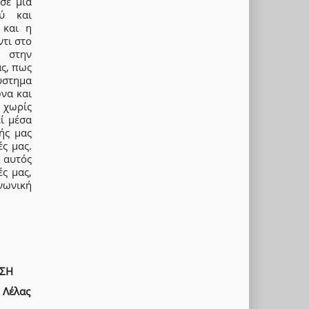
σε μια
ού και
 και η
ντι στο
ι στην
ας, πως
ύστημα
ώνα και
 χωρίς
εί μέσα
ής μας
ς μας.
 αυτός
ς μας,
νωνική
ΑΣΗ
 Λέλας