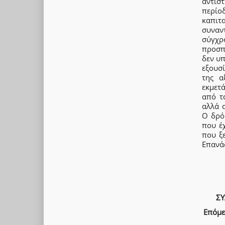
αντισ
περίο
καπιτ
συναντ
σύγχρ
προσπά
δεν υ
εξουσί
της α
εκμετά
από τ
αλλά 
Ο δρό
που έ
που ξ
Επανά
ΣΥ
Επόμε