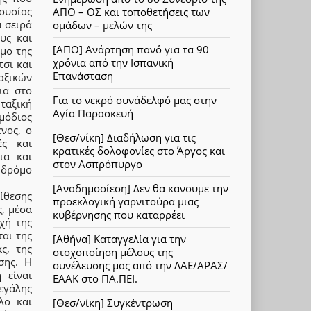
ουσίας
ΑΠΟ – ΟΣ και τοποθετήσεις των
 σειρά
ομάδων – μελών της
υς και
[ΑΠΟ] Ανάρτηση πανό για τα 90
μο της
χρόνια από την Ισπανική
τσι και
Επανάσταση
αξικών
ια στο
Για το νεκρό συνάδελφό μας στην
ταξική
Αγία Παρασκευή
μόδιος
ενος, ο
[Θεσ/νίκη] Διαδήλωση για τις
ές και
κρατικές δολοφονίες στο Άργος και
ια και
στον Ασπρόπυργο
 δρόμο
[Αναδημοσίεση] Δεν θα κανουμε την
ίθεσης
προεκλογική γαρνιτούρα μιας
, μέσα
κυβέρνησης που καταρρέει
χή της
αι της
[Αθήνα] Καταγγελία για την
ς, της
στοχοποίηση μέλους της
σης. Η
συνέλευσης μας από την ΛΑΕ/ΑΡΑΣ/
 είναι
ΕΑΑΚ στο ΠΑ.ΠΕΙ.
εγάλης
λο και
[Θεσ/νίκη] Συγκέντρωση