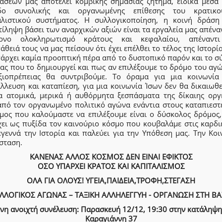
τάσεών μας αποτελεί κομβικής σημασίας ζήτημα, ειδικά μέσα 
δο συνολικής και οργανωμένης επίθεσης του κρατικ
αλιστικού συστήματος. Η συλλογικοποίηση, η κοινή δράση
ίληψη βάσει των αναρχικών αξιών είναι τα εργαλεία μας απένα
ονο ολοκληρωτισμό κράτους και κεφαλαίου, απέναντ
θειά τους να μας πείσουν ότι έχει επέλθει το τέλος της Ιστορί
πάρχει καμία προοπτική πέρα από το δυστοπικό παρόν και το σ
ας που το δημιουργεί και πως αν επιλέξουμε το δρόμο του αγ
ξιοπρέπειας θα συντριβούμε. Το όραμα για μια κοινωνία
λλευση και καταπίεση, για μια κοινωνία Ίσων δεν θα δικαιωθ
α ατομικά, μερικά ή αυθόρμητα ξεσπάσματα της δίκαιης οργ
από τον οργανωμένο πολιτικό αγώνα ενάντια στους καταπιεστέ
μος που καλούμαστε να επιλέξουμε είναι ο δύσκολος δρόμος,
χει ως πυξίδα τον καινούριο κόσμο που κουβαλάμε στις καρδιέ
εγεννά την Ιστορία και παλεύει για την Υπόθεση μας. Την Κοι
σταση.
ΚΑΝΕΝΑΣ ΑΛΛΟΣ ΚΟΣΜΟΣ ΔΕΝ ΕΙΝΑΙ ΕΦΙΚΤΟΣ
ΟΣΟ ΥΠΑΡΧΕΙ ΚΡΑΤΟΣ ΚΑΙ ΚΑΠΙΤΑΛΙΣΜΟΣ
ΟΛΑ ΓΙΑ ΟΛΟΥΣ! ΥΓΕΙΑ,ΠΑΙΔΕΙΑ,ΤΡΟΦΗ,ΣΤΕΓΑΣΗ
ΛΛΟΓΙΚΟΣ ΑΓΩΝΑΣ – ΤΑΞΙΚΗ ΑΛΛΗΛΕΓΓΥΗ - ΟΡΓΑΝΩΣΗ ΣΤΗ Β
νη ανοιχτή συνέλευση: Παρασκευή 12/12, 19:30 στ
ην κατάληψη
Καραγιάννη 37