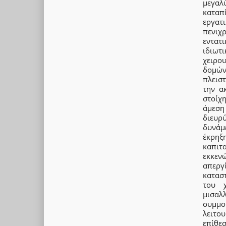
μεγαλ
καταπ
εργατι
πενιχ
εντατ
ιδιωτ
χειρο
δομών
πλεισ
την α
στοίχ
άμεση 
διευρ
δυνάμ
έκρηξ
καπιτ
εκκεν
απεργ
κατασ
του χ
μισαλ
συμμ
λειτο
επίθε