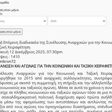
δομάδα
ση στον μήνα
αση στον μήνα
] Επόμενη διαδικασία της Συνέλευσης Αναρχικών για την Κοιν
ξική Χειραφέτηση
κευή 12 Δεκέμβριος 2025, 07:30pm
έψεις
: 1410
mikron72
ΑΝΩΣΗ ΚΑΙ ΑΓΩΝΑΣ ΓΙΑ ΤΗΝ ΚΟΙΝΩΝΙΚΗ ΚΑΙ ΤΑΞΙΚΗ ΧΕΙΡΑΦΕ
έλευση Αναρχικών για την Κοινωνική και Ταξική Χειρα
υργήθηκε το 2015 από αναρχικές συλλογικότητες, συντρόφο
φισσες με σκοπό τη συμμετοχή, τη στήριξη και την αλληλεπίδ
οινωνικούς και ταξικούς αγώνες. Μέσα σε αυτά τα χρόνια η συ
τείχε σε πλήθος κοινωνικών και ταξικών αγώνων τόσο σε μια π
 σοσιαλδημοκρατική πολιτική διαχείριση αφού πρώτα ανήλθ
ία μέσω της αφομοίωσης των αντιστάσεων και αντλώντας πο
ξία από τους αγώνες του προηγούμενου διαστήματος, επένδυσ
άθεια και τον φόβο, όσο και σε μια περίοδο, συνέχεια αυτ