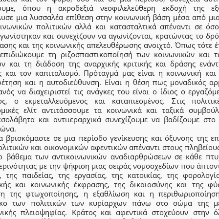
ουμε, όπου η ακροδεξιά νεοφιλελεύθερη εκδοχή της εξ
λυσε μια λυσσαλέα επίθεση στην κοινωνική βάση μέσα από μια
οινωνικών πολιτικών αλλά και κατασταλτικά απέναντι σε όσο
αγωνίστηκαν και συνεχίζουν να αγωνίζονται, κρατώντας το δρό
ασης και της κοινωνικής απελευθέρωσης ανοιχτό. Όπως τότε έ
επιδιώκουμε τη ριζοσπαστικοποίησή των κοινωνικών και τ
ν και τη διάδοση της αναρχικής κριτικής και δράσης ενάντ
ς και τον καπιταλισμό. Πρόταγμά μας είναι η κοινωνική και 
φέτηση και η αυτοδιεύθυνση. Είναι η θέση πως μοναδικός αρ
ανός να διαχειριστεί τις ανάγκες του είναι ο ίδιος ο εργαζόμ
ος, ο εκμεταλλευόμενος και καταπιεσμένος. Στις πολιτικ
ομικές ελίτ αντιτάσσουμε τα κοινωνικά και ταξικά συμβούλ
εσολάβητα και αντιιεραρχικά συνεχίζουμε να βαδίζουμε στο
γώνα.
α βρισκόμαστε σε μια περίοδο γενίκευσης και όξυνσης της επ
ολιτικών και οικονομικών αφεντικών απέναντι στους πληβείους
ο βάθεμα των αντικοινωνικών αναδιαρθρώσεων σε κάθε πτυ
ερινότητας με την ψήφιση μιας σειράς νομοσχεδίων που άπτοντ
ς, της παιδείας, της εργασίας, της κατοικίας, της φορολογία
ικής και κοινωνικής έκφρασης, της δικαιοσύνης και της φύ
ση της φτωχοποίησης, η εξαθλίωση και η περιθωριοποίηση
κο των πολιτικών των κυρίαρχων πάνω στο σώμα της μ
νικής πλειοψηφίας. Κράτος και αφεντικά στοχεύουν στην ό