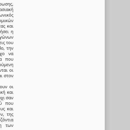
ρωσης,
ασιακή
ωνικός
ομικών
τας και
ήσει η
αγώνων
εις του
ο, την
όχο να
μα που
ούμενη
ται οι
αι στον
ουν οι
ική και
όχι σαν
ού που
υς και
ν, της
ζόντια
η των