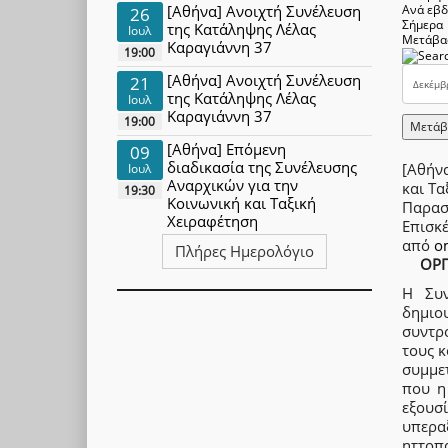
[Αθήνα] Ανοιχτή Συνέλευση
Ανά εβ
26
Σήμερα
της Κατάληψης Λέλας
Ιουλ
Μετάβα
Καραγιάννη 37
19:00
[Αθήνα] Ανοιχτή Συνέλευση
21
της Κατάληψης Λέλας
Ιουλ
Καραγιάννη 37
19:00
Μετάβ
[Αθήνα] Επόμενη
09
διαδικασία της Συνέλευσης
[Αθήνα
Ιουλ
Αναρχικών για την
και Τα
19:30
Κοινωνική και Ταξική
Παρασ
Χειραφέτηση
Επισκ
από
o
Πλήρες Ημερολόγιο
ΟΡΓ
Η Συν
δημιο
συντρό
τους κ
συμμε
που η
εξουσ
υπερα
ηττοπ