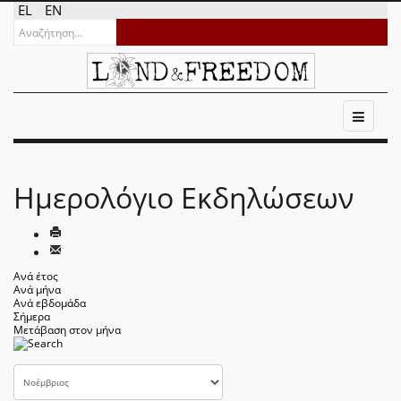
EL
EN
Ημερολόγιο Εκδηλώσεων
Ανά έτος
Ανά μήνα
Ανά εβδομάδα
Σήμερα
Μετάβαση στον μήνα