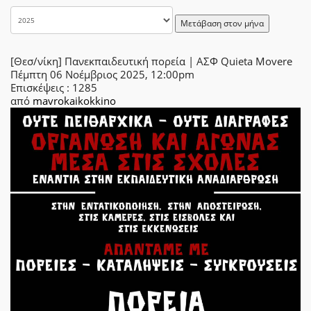
Μετάβαση στον μήνα
[Θεσ/νίκη] Πανεκπαιδευτική πορεία | ΑΣΦ Quieta Movere
Πέμπτη 06 Νοέμβριος 2025, 12:00pm
Επισκέψεις
: 1285
από
mavrokaikokkino