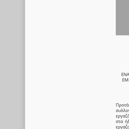
ΕΝΑ
ΕΜ
Προτάσ
συλλο
εργαζό
στα ή
εργαζ