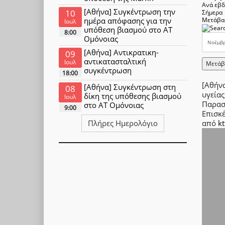
Ανά εβ
[Αθήνα] Συγκέντρωση την
10
Σήμερα
ημέρα απόφασης για την
Μετάβα
Ιουλ
υπόθεση βιασμού στο ΑΤ
8:00
Ομόνοιας
[Αθήνα] Αντικρατικη-
09
αντικατασταλτική
Ιουλ
Μετάβ
συγκέντρωση
18:00
[Αθήν
[Αθήνα] Συγκέντρωση στη
08
υγείας
δίκη της υπόθεσης βιασμού
Ιουλ
Παρασ
στο ΑΤ Ομόνοιας
9:00
Επισκ
από
kt
Πλήρες Ημερολόγιο