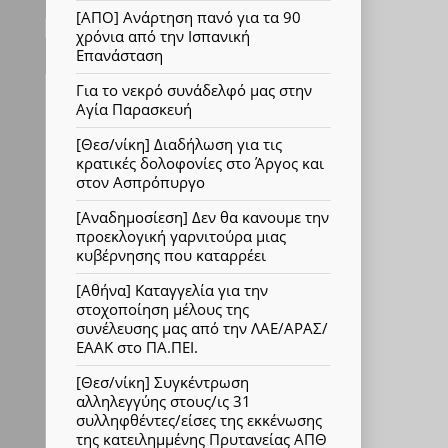
[ΑΠΟ] Ανάρτηση πανό για τα 90
χρόνια από την Ισπανική
Επανάσταση
Για το νεκρό συνάδελφό μας στην
Αγία Παρασκευή
[Θεσ/νίκη] Διαδήλωση για τις
κρατικές δολοφονίες στο Άργος και
στον Ασπρόπυργο
[Αναδημοσίεση] Δεν θα κανουμε την
προεκλογική γαρνιτούρα μιας
κυβέρνησης που καταρρέει
[Αθήνα] Καταγγελία για την
στοχοποίηση μέλους της
συνέλευσης μας από την ΛΑΕ/ΑΡΑΣ/
ΕΑΑΚ στο ΠΑ.ΠΕΙ.
[Θεσ/νίκη] Συγκέντρωση
αλληλεγγύης στους/ις 31
συλληφθέντες/είσες της εκκένωσης
της κατειλημμένης Πρυτανείας ΑΠΘ