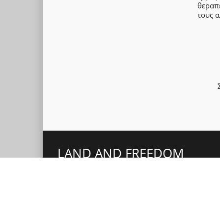
θεραπ
τους α
LAND AND FREEDOM
Portal ελευθεριακής αντιπληροφόρησης,
πρωτοβουλία της συντακτικής ομάδας της
αναρχικής εφημερίδας «Γη και Ελευθερία» που
εκδίδει η
Αναρχική Πολιτική Οργάνωση
.