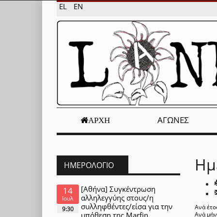
EL
EN
ΑΓΏΝΕΣ
ΑΡΧΉ
Ημ
ΗΜΕΡΟΛΌΓΙΟ
[Αθήνα] Συγκέντρωση
14
αλληλεγγύης στους/η
Ιουλ
συλληφθέντες/είσα για την
Ανά έτο
9:30
υπόθεση της Marfin
Ανά μή