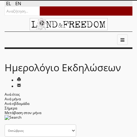
EL
EN
Ημερολόγιο Εκδηλώσεων
Ανά έτος
Ανά μήνα
Ανά εβδομάδα
Σήμερα
Μετάβαση στον μήνα