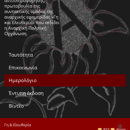
αντιπληροφόρησης,
πρωτοβουλία της
συντακτικής ομάδας της
αναρχικής εφημερίδας «Γη
και Ελευθερία» που εκδίδει
η
Αναρχική Πολιτική
Οργάνωση
.
Ταυτότητα
Επικοινωνία
Ημερολόγιο
Έντυπη έκδοση
Βίντεο
Γη & Ελευθερία
RSS
Atom