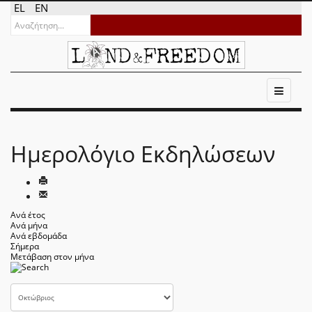
EL
EN
Ημερολόγιο Εκδηλώσεων
Ανά έτος
Ανά μήνα
Ανά εβδομάδα
Σήμερα
Μετάβαση στον μήνα