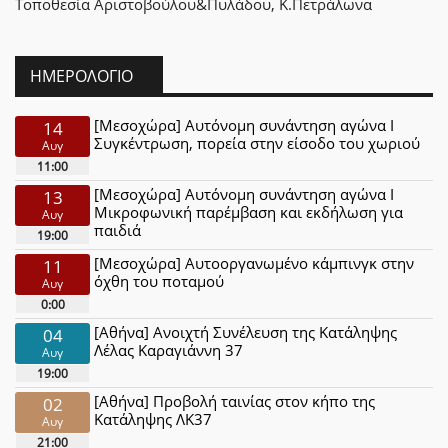
Τοποθεσία
Αριστοβούλου&Πυλάδου, Κ.Πετράλωνα
ΗΜΕΡΟΛΌΓΙΟ
[Μεσοχώρα] Αυτόνομη συνάντηση αγώνα Ι
14
Συγκέντρωση, πορεία στην είσοδο του χωριού
Αυγ
11:00
[Μεσοχώρα] Αυτόνομη συνάντηση αγώνα Ι
13
Μικροφωνική παρέμβαση και εκδήλωση για
Αυγ
παιδιά
19:00
[Μεσοχώρα] Αυτοοργανωμένο κάμπινγκ στην
11
όχθη του ποταμού
Αυγ
0:00
[Αθήνα] Ανοιχτή Συνέλευση της Κατάληψης
04
Λέλας Καραγιάννη 37
Αυγ
19:00
[Αθήνα] Προβολή ταινίας στον κήπο της
02
Κατάληψης ΛΚ37
Αυγ
21:00