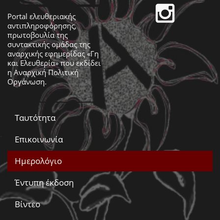
Portal ελευθεριακής
αντιπληροφόρησης,
πρωτοβουλία της
συντακτικής ομάδας της
αναρχικής εφημερίδας «Γη
και Ελευθερία» που εκδίδει
η
Αναρχική Πολιτική
Οργάνωση
.
Ταυτότητα
Επικοινωνία
Ημερολόγιο
Έντυπη έκδοση
Βίντεο