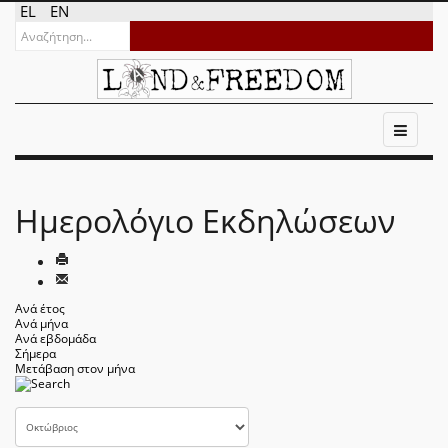
EL
EN
Ημερολόγιο Εκδηλώσεων
Ανά έτος
Ανά μήνα
Ανά εβδομάδα
Σήμερα
Μετάβαση στον μήνα