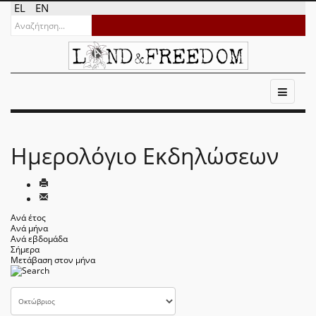
EL
EN
Ημερολόγιο Εκδηλώσεων
Ανά έτος
Ανά μήνα
Ανά εβδομάδα
Σήμερα
Μετάβαση στον μήνα