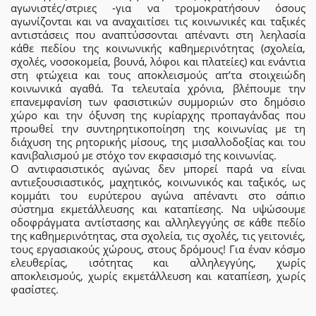
αγωνιστές/στριες -για να τρομοκρατήσουν όσους
αγωνίζονται και να αναχαιτίσει τις κοινωνικές και ταξικές
αντιστάσεις που αναπτύσσονται απέναντι στη λεηλασία
κάθε πεδίου της κοινωνικής καθημερινότητας (σχολεία,
σχολές, νοσοκομεία, βουνά, λόφοι και πλατείες) και ενάντια
στη φτώχεια και τους αποκλεισμούς απ’τα στοιχειώδη
κοινωνικά αγαθά. Τα τελευταία χρόνια, βλέπουμε την
επανεμφανίση των φασιστικών συμμοριών στο δημόσιο
χώρο και την όξυνση της κυρίαρχης προπαγάνδας που
προωθεί την συντηρητικοποίηση της κοινωνίας με τη
διάχυση της ρητορικής μίσους, της μισαλλοδοξίας και του
κανιβαλισμού με στόχο τον εκφασισμό της κοινωνίας.
Ο αντιφασιστικός αγώνας δεν μπορεί παρά να είναι
αντιεξουσιαστικός, μαχητικός, κοινωνικός και ταξικός, ως
κομμάτι του ευρύτερου αγώνα απέναντι στο σάπιο
σύστημα εκμετάλλευσης και καταπίεσης. Να υψώσουμε
οδοφράγματα αντίστασης και αλληλεγγύης σε κάθε πεδίο
της καθημερινότητας, στα σχολεία, τις σχολές, τις γειτονιές,
τους εργασιακούς χώρους, στους δρόμους! Για έναν κόσμο
ελευθερίας, ισότητας και αλληλεγγύης, χωρίς
αποκλεισμούς, χωρίς εκμετάλλευση και καταπίεση, χωρίς
φασίστες.