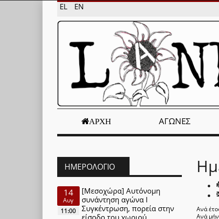
EL
EN
ΑΓΏΝΕΣ
ΑΡΧΉ
Ημ
ΗΜΕΡΟΛΌΓΙΟ
[Μεσοχώρα] Αυτόνομη
14
συνάντηση αγώνα Ι
Αυγ
Συγκέντρωση, πορεία στην
Ανά έτο
11:00
είσοδο του χωριού
Ανά μή