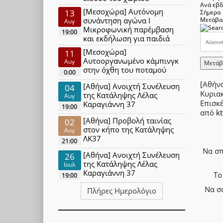
Ανά εβ
[Μεσοχώρα] Αυτόνομη
13
Σήμερα
συνάντηση αγώνα Ι
Μετάβα
Αυγ
Μικροφωνική παρέμβαση
19:00
και εκδήλωση για παιδιά
[Μεσοχώρα]
11
Αυτοοργανωμένο κάμπινγκ
Αυγ
Μετάβ
στην όχθη του ποταμού
0:00
[Αθήν
[Αθήνα] Ανοιχτή Συνέλευση
04
Κυρια
της Κατάληψης Λέλας
Αυγ
Επισκ
Καραγιάννη 37
19:00
από
kt
[Αθήνα] Προβολή ταινίας
02
στον κήπο της Κατάληψης
Αυγ
ΛΚ37
21:00
Να σπ
[Αθήνα] Ανοιχτή Συνέλευση
26
της Κατάληψης Λέλας
Ιουλ
Καραγιάννη 37
Το
19:00
Να σ
Πλήρες Ημερολόγιο