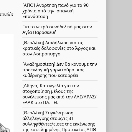
[ΑΠΟ] Ανάρτηση πανό για τα 90
χρόνια από την Ισπανική
πονδία
Επανάσταση
Για το νεκρό συνάδελφό μας στην
Αγία Παρασκευή
[Θεσ/νίκη] Διαδήλωση για τις
κρατικές δολοφονίες στο Άργος και
στον Ασπρόπυργο
[Αναδημοσίεση] Δεν θα κανουμε την
προεκλογική γαρνιτούρα μιας
κυβέρνησης που καταρρέει
[Αθήνα] Καταγγελία για την
στοχοποίηση μέλους της
συνέλευσης μας από την ΛΑΕ/ΑΡΑΣ/
ΕΑΑΚ στο ΠΑ.ΠΕΙ.
[Θεσ/νίκη] Συγκέντρωση
αλληλεγγύης στους/ις 31
συλληφθέντες/είσες της εκκένωσης
της κατειλημμένης Πρυτανείας ΑΠΘ