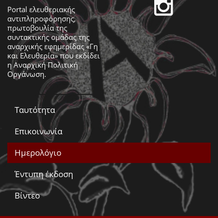
Portal ελευθεριακής
αντιπληροφόρησης,
πρωτοβουλία της
συντακτικής ομάδας της
αναρχικής εφημερίδας «Γη
και Ελευθερία» που εκδίδει
η
Αναρχική Πολιτική
Οργάνωση
.
Ταυτότητα
Επικοινωνία
Ημερολόγιο
Έντυπη έκδοση
Βίντεο