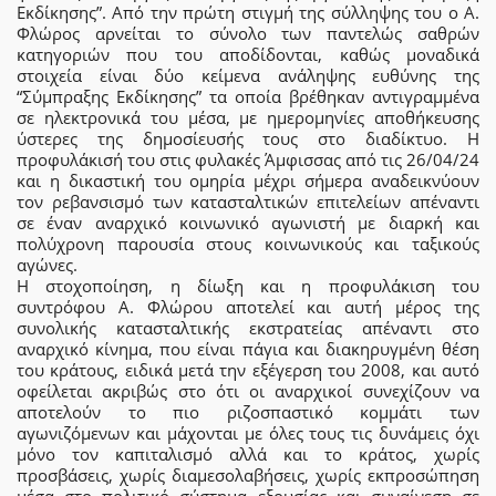
Εκδίκησης”. Από την πρώτη στιγμή της σύλληψης του ο Α.
Φλώρος αρνείται το σύνολο των παντελώς σαθρών
κατηγοριών που του αποδίδονται, καθώς μοναδικά
στοιχεία είναι δύο κείμενα ανάληψης ευθύνης της
“Σύμπραξης Εκδίκησης” τα οποία βρέθηκαν αντιγραμμένα
σε ηλεκτρονικά του μέσα, με ημερομηνίες αποθήκευσης
ύστερες της δημοσίευσής τους στο διαδίκτυο. Η
προφυλάκισή του στις φυλακές Άμφισσας από τις 26/04/24
και η δικαστική του ομηρία μέχρι σήμερα αναδεικνύουν
τον ρεβανσισμό των κατασταλτικών επιτελείων απέναντι
σε έναν αναρχικό κοινωνικό αγωνιστή με διαρκή και
πολύχρονη παρουσία στους κοινωνικούς και ταξικούς
αγώνες.
Η στοχοποίηση, η δίωξη και η προφυλάκιση του
συντρόφου Α. Φλώρου αποτελεί και αυτή μέρος της
συνολικής κατασταλτικής εκστρατείας απέναντι στο
αναρχικό κίνημα, που είναι πάγια και διακηρυγμένη θέση
του κράτους, ειδικά μετά την εξέγερση του 2008, και αυτό
οφείλεται ακριβώς στο ότι οι αναρχικοί συνεχίζουν να
αποτελούν το πιο ριζοσπαστικό κομμάτι των
αγωνιζόμενων και μάχονται με όλες τους τις δυνάμεις όχι
μόνο τον καπιταλισμό αλλά και το κράτος, χωρίς
προσβάσεις, χωρίς διαμεσολαβήσεις, χωρίς εκπροσώπηση