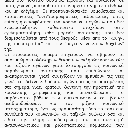
μέσα στο πολιτικό σύστημα εξουσίας και συναίνεση σε
αυτό, γεγονός που καθιστά το αναρχικό κίνημα επικίνδυνο
και μη ελέγξιμο. Οι προπαγανδιστικές, νομοθετικές και
κατασταλτικές “αντι”τρομοκρατικές μεθοδεύσεις, όπως
επίσης η συκοφάντηση των κοινωνικών αγώνων που δεν
ενσωματώθηκαν καθεστωτικά στοχεύουν στην
εγκληματοποίηση κάθε μορφής αντίστασης που δεν
διαμεσολαβείται από τους θεσμούς, μέσα από το “κυνήγι
της τρομοκρατίας” και των “συγκοινωνούντων δοχείων”
της.
Οι εξουσιαστές σήμερα επιχειρούν να σβήσουν τα
αποτυπώματα ολόκληρων δεκαετιών σκληρών κοινωνικών
και ταξικών αγώνων γιατί λειτουργούν ως κοινωνικά
παραδείγματα αντίστασης που επιβιώνουν και
αναπαράγονται, γιατί συνεχίζουν να εμπνέουν τις νέες
γενιές και δείχνουν δρόμους αγώνα στους καταπιεσμένους
στο σήμερα, γιατί κρατούν ζωντανή την προοπτική της
κοινωνικής χειραφέτησης και απελευθέρωσης. Το
απρόσκοπτο βάθεμα των αντικοινωνικών και βίαιων
αναδιαρθρώσεων, για τον ριζικό κοινωνικό
μετασχηματισμό, έχει ως προϋπόθεση τόσο το τσάκισμα
συνολικά των κοινωνικών και ταξικών αγώνων όσο και
ειδικά την πλήρη εξουδετέρωση του πιο συνειδητά
αντισυναινετικού και ριζοσπαστικού κομματιού των