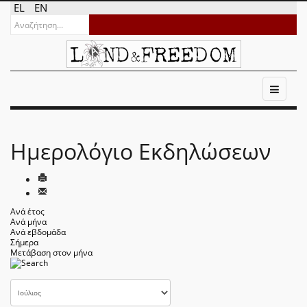
EL
EN
Ημερολόγιο Εκδηλώσεων
Ανά έτος
Ανά μήνα
Ανά εβδομάδα
Σήμερα
Μετάβαση στον μήνα