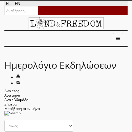
EL
EN
Ημερολόγιο Εκδηλώσεων
Ανά έτος
Ανά μήνα
Ανά εβδομάδα
Σήμερα
Μετάβαση στον μήνα