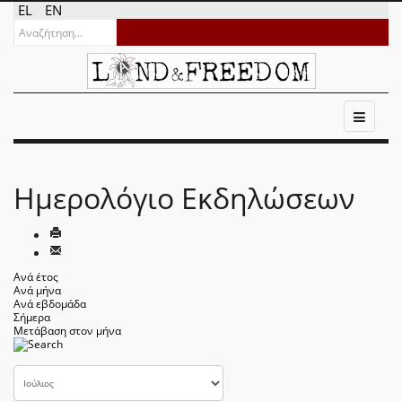
EL
EN
Ημερολόγιο Εκδηλώσεων
Ανά έτος
Ανά μήνα
Ανά εβδομάδα
Σήμερα
Μετάβαση στον μήνα