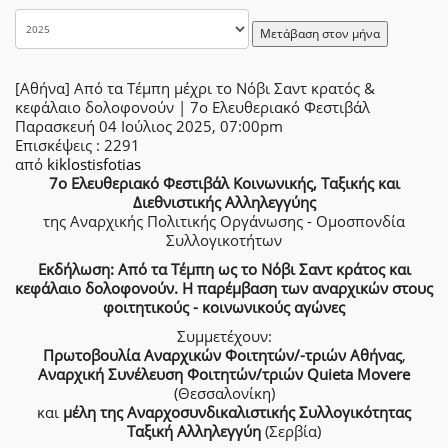
Μετάβαση στον μήνα
[Αθήνα] Από τα Τέμπη μέχρι το Νόβι Σαντ κρατός &
κεφάλαιο δολοφονούν | 7ο Ελευθεριακό Φεστιβάλ
Παρασκευή 04 Ιούλιος 2025, 07:00pm
Επισκέψεις
: 2291
από
kiklostisfotias
7ο Ελευθεριακό Φεστιβάλ Κοινωνικής, Ταξικής και
Διεθνιστικής Αλληλεγγύης
της Αναρχικής Πολιτικής Οργάνωσης - Ομοσπονδία
Συλλογικοτήτων
Εκδήλωση: Από τα Τέμπη ως το Νόβι Σαντ κράτος και
κεφάλαιο δολοφονούν. Η παρέμβαση των αναρχικών στους
φοιτητικούς - κοινωνικούς αγώνες
Συμμετέχουν:
Πρωτοβουλία Αναρχικών Φοιτητών/-τριών Αθήνας
,
Αναρχική Συνέλευση Φοιτητών/τριών Quieta Movere
(Θεσσαλονίκη)
και
μέλη της Αναρχοσυνδικαλιστικής Συλλογικότητας
Ταξική Αλληλεγγύη
(Σερβία)