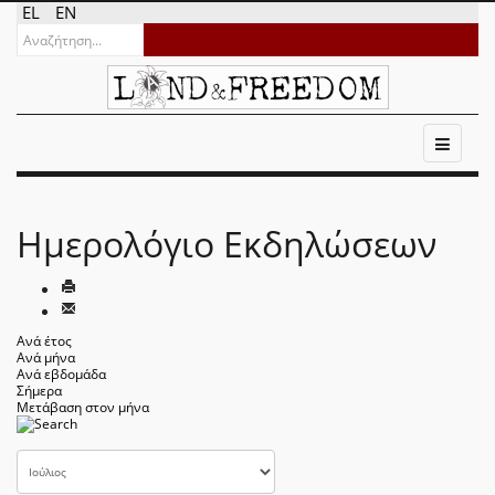
EL
EN
Ημερολόγιο Εκδηλώσεων
Ανά έτος
Ανά μήνα
Ανά εβδομάδα
Σήμερα
Μετάβαση στον μήνα