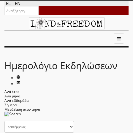
EL
EN
Ημερολόγιο Εκδηλώσεων
Ανά έτος
Ανά μήνα
Ανά εβδομάδα
Σήμερα
Μετάβαση στον μήνα