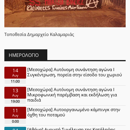
Τοποθεσία
Δημαρχείο Καλαμαριάς
ΗΜΕΡΟΛΌΓΙΟ
[Μεσοχώρα] Αυτόνομη συνάντηση αγώνα Ι
14
Συγκέντρωση, πορεία στην είσοδο του χωριού
Αυγ
11:00
[Μεσοχώρα] Αυτόνομη συνάντηση αγώνα Ι
13
Μικροφωνική παρέμβαση και εκδήλωση για
Αυγ
παιδιά
19:00
[Μεσοχώρα] Αυτοοργανωμένο κάμπινγκ στην
11
όχθη του ποταμού
Αυγ
0:00
[Αθήνα] Ανοιχτή Συνέλευση της Κατάληψης