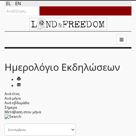
EL
EN
Ημερολόγιο Εκδηλώσεων
Ανά έτος
Ανά μήνα
Ανά εβδομάδα
Σήμερα
Μετάβαση στον μήνα