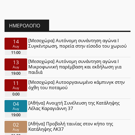
ΗΜΕΡΟΛΌΓΙΟ
[Μεσοχώρα] Αυτόνομη συνάντηση αγώνα Ι
14
Συγκέντρωση, πορεία στην είσοδο του χωριού
Αυγ
11:00
[Μεσοχώρα] Αυτόνομη συνάντηση αγώνα Ι
13
Μικροφωνική παρέμβαση και εκδήλωση για
Αυγ
παιδιά
19:00
[Μεσοχώρα] Αυτοοργανωμένο κάμπινγκ στην
11
όχθη του ποταμού
Αυγ
0:00
[Αθήνα] Ανοιχτή Συνέλευση της Κατάληψης
04
Λέλας Καραγιάννη 37
Αυγ
19:00
[Αθήνα] Προβολή ταινίας στον κήπο της
02
Κατάληψης ΛΚ37
Αυγ