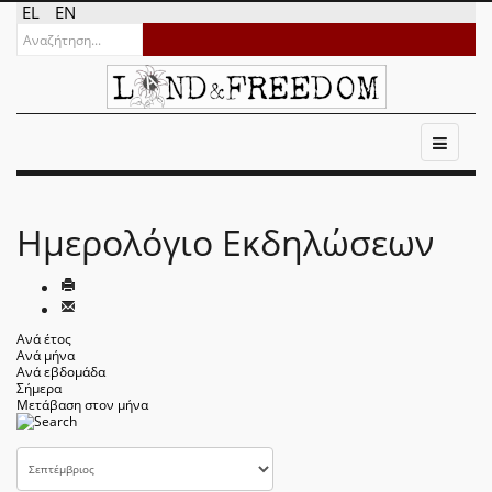
EL
EN
Ημερολόγιο Εκδηλώσεων
Ανά έτος
Ανά μήνα
Ανά εβδομάδα
Σήμερα
Μετάβαση στον μήνα