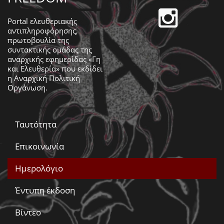
Portal ελευθεριακής
αντιπληροφόρησης,
πρωτοβουλία της
συντακτικής ομάδας της
αναρχικής εφημερίδας «Γη
και Ελευθερία» που εκδίδει
η
Αναρχική Πολιτική
Οργάνωση
.
Ταυτότητα
Επικοινωνία
Ημερολόγιο
Έντυπη έκδοση
Βίντεο