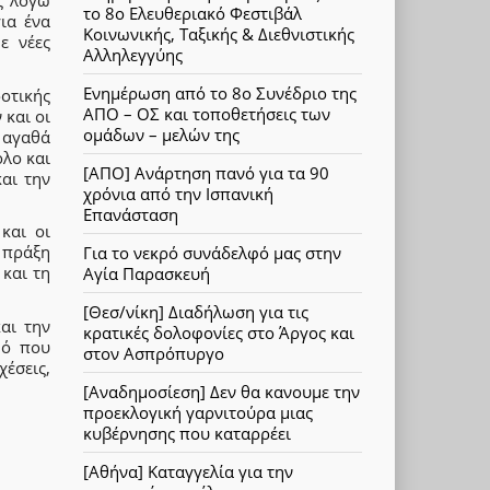
ς λόγω
το 8ο Ελευθεριακό Φεστιβάλ
ια ένα
Κοινωνικής, Ταξικής & Διεθνιστικής
ε νέες
Αλληλεγγύης
Ενημέρωση από το 8ο Συνέδριο της
οτικής
ΑΠΟ – ΟΣ και τοποθετήσεις των
 και οι
ομάδων – μελών της
 αγαθά
όλο και
[ΑΠΟ] Ανάρτηση πανό για τα 90
αι την
χρόνια από την Ισπανική
Επανάσταση
και οι
 πράξη
Για το νεκρό συνάδελφό μας στην
και τη
Αγία Παρασκευή
[Θεσ/νίκη] Διαδήλωση για τις
αι την
κρατικές δολοφονίες στο Άργος και
μό που
στον Ασπρόπυργο
χέσεις,
[Αναδημοσίεση] Δεν θα κανουμε την
προεκλογική γαρνιτούρα μιας
κυβέρνησης που καταρρέει
[Αθήνα] Καταγγελία για την