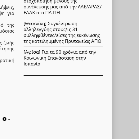
στοχοποίηση μέλους της
συνέλευσης μας από την ΛΑΕ/ΑΡΑΣ/
ήψεις,
ΕΑΑΚ στο ΠΑ.ΠΕΙ.
ψη για
[Θεσ/νίκη] Συγκέντρωση
ρό της
αλληλεγγύης στους/ις 31
ημόσιας
συλληφθέντες/είσες της εκκένωσης
της κατειλημμένης Πρυτανείας ΑΠΘ
ς ζωής
άτησης
[Αφίσα] Για τα 90 χρόνια από την
Κοινωνική Επανάσταση στην
κρατική
Ισπανία
Empty