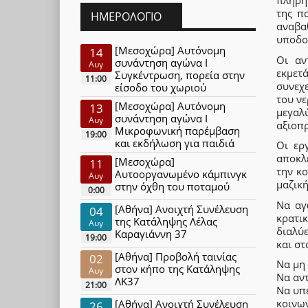
πλήρη
της π
ΗΜΕΡΟΛΌΓΙΟ
αναβα
υποδομ
[Μεσοχώρα] Αυτόνομη
14
Οι αν
συνάντηση αγώνα Ι
Αυγ
εκμετά
Συγκέντρωση, πορεία στην
11:00
συνεχ
είσοδο του χωριού
του νε
[Μεσοχώρα] Αυτόνομη
13
μεγαλ
συνάντηση αγώνα Ι
Αυγ
αξιοπρ
Μικροφωνική παρέμβαση
19:00
και εκδήλωση για παιδιά
Οι ερ
αποκλ
[Μεσοχώρα]
11
την κ
Αυτοοργανωμένο κάμπινγκ
Αυγ
μαζικ
στην όχθη του ποταμού
0:00
Να αγ
[Αθήνα] Ανοιχτή Συνέλευση
04
κρατι
της Κατάληψης Λέλας
Αυγ
διαλύε
Καραγιάννη 37
19:00
και στ
[Αθήνα] Προβολή ταινίας
02
Να μη 
στον κήπο της Κατάληψης
Αυγ
Να αν
ΛΚ37
21:00
Να υπε
κοινων
[Αθήνα] Ανοιχτή Συνέλευση
26