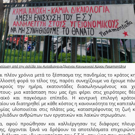
ίευση από την σελίδα του Αυτοδιαχειριζόμενου Κοινωνικού Χώρου Pasamontãna
αι πλέον χρόνια μετά το ξέσπασμα της πανδημίας το κράτος κη
ολλοστή φορά το τέλος της, παρότι συνεχίζουμε να έχουμε πά
κρούς την ημέρα, εκατοντάδες διασωληνωμένους και χι
τους- μια κατάσταση που μας έχει φέρει στις χειρότερες θέσ
αϊκό και παγκόσμιο επίπεδο. Η κεντρική επιλογή κράτο
ίου να διατηρηθεί με κάθε κόστος η κανονικότητα της καπιταλ
ομίας υλοποιείται στις πλάτες μας, καταστρέφοντας τη ζωή κ
 χιλιάδων ανθρώπων των εργατικών και λαϊκών στρωμάτων.
α, αφού προώθησαν και καλλιέργησαν τις διάφορες πλευρ
ης, έρχονται ξανά να δρέψουν τα αποτελέσματα επιχειρώντ