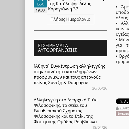
της Κατάληψης Λέλας
Ιουλ
• Άμε
Καραγιάννη 37
19:00
υποδο
όλους
Πλήρες Ημερολόγιο
• Αλλ
κοινων
υγείας
• Μόν
για τ
ΕΓΧΕΙΡΉΜΑΤΑ
ΑΥΤΟΟΡΓΆΝΩΣΗΣ
προσφ
• Οργά
τρομο
[Αθήνα] Συγκέντρωση αλληλεγγύης
στην κοινότητα κατειλημμένων
προσφυγικών και τους απεργούς
πείνας Χαντζή & Doppagne
26/05/26
Αλληλεγγύη στο Αναρχικό Στέκι
Φιλοσοφικής, το στέκι του
Συντ
Ελευθεριακού Σχήματος
Επικαιρ
Φιλοσοφικής και το Στέκι της
Φοιτητικής Ομάδας Ρουβίκωνα
18/04/26