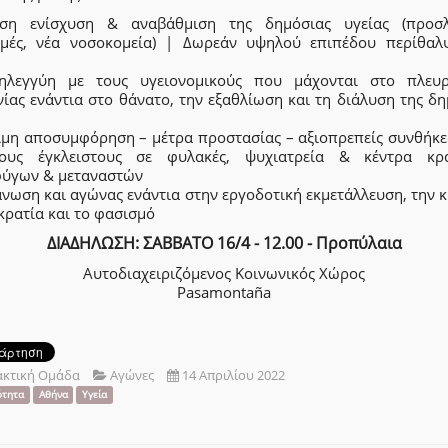
ση ενίσχυση & αναβάθμιση της δημόσιας υγείας (προσλ
μές, νέα νοσοκομεία) | Δωρεάν υψηλού επιπέδου περίθαλ
ηλεγγύη με τους υγειονομικούς που μάχονται στο πλευ
ίας ενάντια στο θάνατο, την εξαθλίωση και τη διάλυση της δ
ιμη αποσυμφόρηση – μέτρα προστασίας – αξιοπρεπείς συνθήκε
ους έγκλειστους σε φυλακές, ψυχιατρεία & κέντρα κρ
ύγων & μεταναστών
νωση και αγώνας ενάντια στην εργοδοτική εκμετάλλευση, την 
κρατία και το φασισμό
ΔΙΑΔΗΛΩΣΗ: ΣΑΒΒΑΤΟ 16/4 - 12.00 - Προπύλαια
Αυτοδιαχειριζόμενος Κοινωνικός Χώρος
Pasamontaña
ακτική Ομάδα
Αγώνες
14 Απριλίου 2022
ότητα
Αθήνα
Υγεία