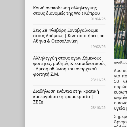
Κοινή ανακοίνωση αλληλεγγύης
στους διανομείς της Wolt Κύπρου
01/04/26
Στις 28 Φλεβάρη Ξαναβγαίνουμε
στους Δρόμους | Κινητοποιήσεις σε
Αθήνα & Θεσσαλονίκη
19/02/26
Αλληλεγγύη στους αγωνιζόμενους
αναδημοσ
φοιτητές, μαθητές & εκπαιδευτικούς
- Άμεση αθώωση του αναρχικού
Δύο κ
φοιτητή Ζ.Μ.
για π
23/11/25
50 νε
αρρώσ
Διαδήλωση ενάντια στην κρατική
ευρωπ
και εργοδοτική τρομοκρατία |
κεφαλα
ΣΒΕΔΙ
οικον
28/10/25
υγεία
Σήμερ
Άρνησ