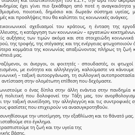
 διάλυση και ιδιωτικοποίηση του Ε.Σ.Υ., την ώρα που ακριβώ
ανδημίας έχει γίνει πιο ξεκάθαρη από ποτέ η αναγκαιότητα γ
θμισμένο, ποιοτικό, δημόσιο και δωρεάν σύστημα υγείας, μ
ές και προσλήψεις που θα καλύπτει τις κοινωνικές ανάγκες.
τικοινωνικοί σχεδιασμοί του κράτους, η ένταση της εργοδ
λλευσης, η κατάργηση των κοινωνικών – εργατικών κεκτημένων
είς αυξήσεις των τιμών ακόμα και στα στοιχειώδη κοινωνικά
ρού, της τροφής, της στέγασης και της ενέργειας φτωχοποιούν 
ύτερα κομμάτια της κοινωνίας απαξιώνοντας πλήρως τη ζωή κ
έπειά μας.
γαζόμενοι, οι άνεργοι, οι φοιτητές - σπουδαστές, οι φτωχοί 
εισμένοι, με ενότητα και αλληλεγγύη, καλούμαστε να κάνουμε
οινωνική – ταξική αυτοοργάνωση, τη συλλογική αυτοπροστασία 
ή αντίσταση στην ολομέτωπη επίθεση που δεχόμαστε.
ωνιστούμε ο ένας δίπλα στην άλλη ενάντια στην πανδημία κ
κή πολιτική που δολοφονεί την Τάξη μας, τον ανορθολογισ
ι την ταξική συνείδηση, την αλληλεγγύη και τις συντροφικές σ
ους φασίστες που επιχειρούν να ανασυγκροτηθούν.
συνηθίσουμε την υποτίμηση, την εξαθλίωση και το θάνατό μας.
τισταθούμε στο έγκλημα.
ρασπιστούμε τη ζωή και την υγεία της
ικής βάσης.