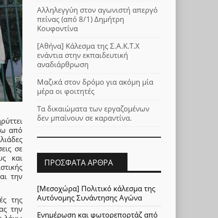
Αλληλεγγύη στον αγωνιστή απεργό
πείνας (από 8/1) Δημήτρη
Κουφοντίνα
[Αθήνα] Κάλεσμα της Σ.Α.Κ.Τ.Χ
ενάντια στην εκπαιδευτική
αναδιάρθρωση
Μαζικά στον δρόμο για ακόμη μία
μέρα οι φοιτητές
Τα δικαιώματα των εργαζομένων
δεν μπαίνουν σε καραντίνα.
ρύττει
νω από
λιάδες
εις σε
υς και
ΠΡΌΣΦΑΤΑ ΆΡΘΡΑ
ιστικής
αι την
[Μεσοχώρα] Πολιτικό κάλεσμα της
Αυτόνομης Συνάντησης Αγώνα
ές της
ας την
Ενημέρωση και φωτορεπορτάζ από