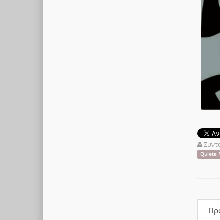
Συντ
Quieta 
Πρ