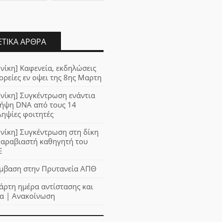
ΕΤΙΚΆ ΆΡΘΡΑ
νίκη] Καφενεία, εκδηλώσεις
ορείες εν οψει της 8ης Μαρτη
νίκη] Συγκέντρωση ενάντια
λήψη DNA από τους 14
ηψίες φοιτητές
νίκη] Συγκέντρωση στη δίκη
παραβιαστή καθηγητή του
Ε
μβαση στην Πρυτανεία ΑΠΘ
άρτη ημέρα αντίστασης και
α | Ανακοίνωση