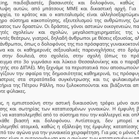
icking, παιδοβιαστές, βασανιστές και δολοφόνοι, καθώς
λυψη αυτών, από μπάτσους ΜΜΕ και δικαστική αρχή. Για 
αρχία, το κράτος και ο καπιταλισμός είναι αλληλοεξαρτώμεν
ηρο σύστημα κακοποίησης, εξευτελισμού της ανθρώπινης ζω
ατος των δραστών. Οι δράστες, γόνοι αστικών οικογενειών, π
ητές σχολείων και σχολών, μεγαλοεπιχειρηματίες της ν
ντές θεάτρων, γιατροί, δηλαδή άνθρωποι με θέσεις εξουσίας, α
 άνθρωποι, όπως ο δολοφόνος της πιο πρόσφατης γυναικοκτονί
ενα και οι καθημερινές σεξουαλικές παρενοχλήσεις στο δρόμ
, στην δουλειά, στο σχολείο, στην σχολή (όπως το πρ
ειγμα στο 3ο γυμνάσιο και λύκειο Θεσσαλονίκης και ο παραβ
ητής στο ΔΙΠΑΕ). Μη ξεχνάμε τα περιστατικά που αποσιωπούντ
γγίζουν την σφαίρα της δημοσιότητας καθημερινά, τις πρόσφυγ
άστριες στα στρατόπεδα συγκέντρωσης και τις φυλακισμέν
τήρια της Πέτρου Ράλλη, που ξυλοκοπούνται και βιάζονται απ
τε φύλακες.
ας, η εμπιστοσύνη στην αστική δικαιοσύνη τρέφει μόνο αυτ
σης και σωτηρίας των καταπιεσμένων γυναικών. Η έμφυλη β
 να καταπολεμηθεί από το σύστημα που την καλλιεργεί και οπλ
κάθε βιαστή και δολοφόνου. Αντίστοιχα, δεν μπορεί 
ολεμηθεί ατομικά, καθώς η εξάλειψη της έμφυλης καταπίεσης
πό τον αγώνα για την γυναικεία χειραφέτηση. Για μας ο μόνος
σης είναι η αυτοοργάνωση και ο αγώνας των καταπιεσμένων απ