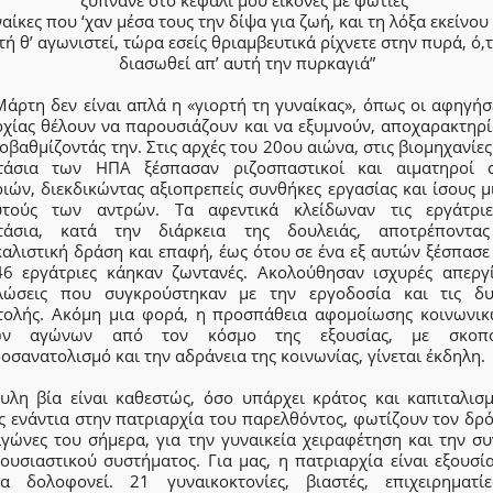
ναίκες που ‘χαν μέσα τους την δίψα για ζωή, και τη λόξα εκείνου
τή θ’ αγωνιστεί, τώρα εσείς θριαμβευτικά ρίχνετε στην πυρά, ό,τ
διασωθεί απ’ αυτή την πυρκαγιά”
άρτη δεν είναι απλά η «γιορτή τη γυναίκας», όπως οι αφηγήσ
ρχίας θέλουν να παρουσιάζουν και να εξυμνούν, αποχαρακτηρί
οβαθμίζοντάς την. Στις αρχές του 20ου αιώνα, στις βιομηχανίες
τάσια των ΗΠΑ ξέσπασαν ριζοσπαστικοί και αιματηροί 
ιών, διεκδικώντας αξιοπρεπείς συνθήκες εργασίας και ίσους 
τούς των αντρών. Τα αφεντικά κλείδωναν τις εργάτρι
τάσια, κατά την διάρκεια της δουλειάς, αποτρέποντα
καλιστική δράση και επαφή, έως ότου σε ένα εξ αυτών ξέσπασε
46 εργάτριες κάηκαν ζωντανές. Ακολούθησαν ισχυρές απεργί
λώσεις που συγκρούστηκαν με την εργοδοσία και τις δυ
τολής. Ακόμη μια φορά, η προσπάθεια αφομοίωσης κοινωνικ
κών αγώνων από τον κόσμο της εξουσίας, με σκοπ
σανατολισμό και την αδράνεια της κοινωνίας, γίνεται έκδηλη.
υλη βία είναι καθεστώς, όσο υπάρχει κράτος και καπιταλισμ
ς ενάντια στην πατριαρχία του παρελθόντος, φωτίζουν τον δρό
αγώνες του σήμερα, για την γυναικεία χειραφέτηση και την συ
ουσιαστικού συστήματος. Για μας, η πατριαρχία είναι εξουσί
ία δολοφονεί. 21 γυναικοκτονίες, βιαστές, επιχειρηματί