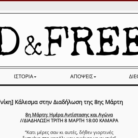
ΙΣΤΟΡΊΑ
ΑΠΌΨΕΙΣ
ΔΙ
/νίκη] Kάλεσμα στην Διαδήλωση της 8ης Μάρτη
8η Μάρτη: Ημέρα Αντίστασης και Αγώνα
//ΔΙΑΔΗΛΩΣΗ ΤΡΙΤΗ 8 ΜΑΡΤΗ 18:00 ΚΑΜΑΡΑ
“Κατι μέρες σαν κι αυτές, δήθεν γιορτινές
ξυπνάνε στο κεφάλι μου εικόνες με φωτιές”