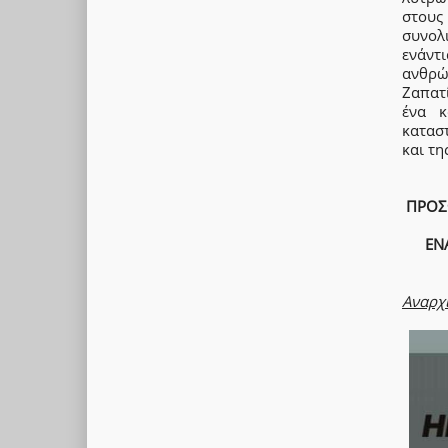
στους
συνολ
ενάντ
ανθρώπ
Ζαπατ
ένα κ
κατασ
και τη
ΠΡΟΣΦ
ΕΝ
Αναρχ