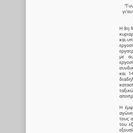
“Γυ
γι’αυ
Η 8η Μ
κυρια
και υπ
εργοσ
εργατρ
με αυ
εργοσ
συνδι
και 1
διαδη
κατασ
ταξι
αποπρο
Η έμφ
αγώνε
τους 
του εξ
εξουσ