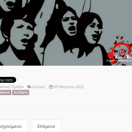
ακτική Ομάδα
Αγώνες
03 Μαρτίου 2022
Movere
8η Μάρτη
οηγούμενο
Επόμενο