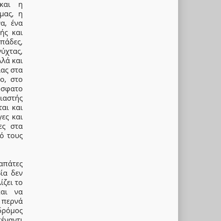
 και η
μας, η
α, ένα
ής και
απάδες,
ύχτας,
λλά και
ας στα
ο, στο
όσφατο
ιαστής
αι και
ες και
ες στα
ό τους
απάτες
ία δεν
ίζει το
και να
 περνά
 δρόμος
έναντι