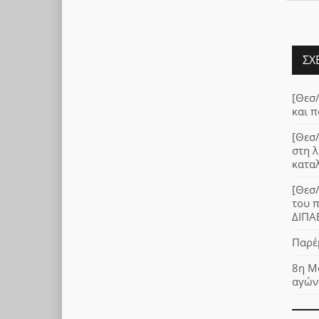
ΣΧ
[Θεσ/
και π
[Θεσ/
στη 
καταλ
[Θεσ/
του 
ΔΙΠΑ
Παρέ
8η Μ
αγών