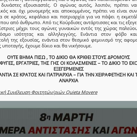
 δυνάστες εξουσιαστές. Ο αγώνας αυτός, λοιπόν, πρέπει ναι
ικός και όχι μονομερής και αποκομμένος, πρέπει να είναι συν
ια σε κράτος, κεφάλαιο και πατριαρχία για να πάψει η εκμετά
ου από άνθρωπο. Από τις Κούρδισες αντάρτισσες και τις εξεγ
ίστριες μέχρι τους αγώνες γυναικών εντός της χώρας παλεύου
όσμο ισότητας και αλληλεγγύης. Ενάντια στον φόβο κα
τολή της εξουσίας, ενάντια στον θεσμικό φεμινισμό της αφομ
ς υποταγής, έχουμε δίκιο και θα νικήσουμε.
ΟΥΤΕ ΒΗΜΑ ΠΙΣΩ , ΤΟ ΔΙΚΙΟ ΘΑ ΚΡΙΘΕΙ ΣΤΟΥΣ ΔΡΟΜΟΥΣ
ΥΓΕΣ, ΕΡΓΑΤΡΙΕΣ, ΤΗΣ ΓΗΣ ΟΙ ΚΟΛΑΣΜΕΝΕΣ – ΤΟ ΔΙΚΙΟ ΤΟ ΕΧ
ΕΞΕΓΕΡΜΕΝΕΣ
ΑΝΤΙΑ ΣΕ ΚΡΑΤΟΣ ΚΑΙ ΠΑΤΡΙΑΡΧΙΑ – ΓΙΑ ΤΗΝ ΧΕΙΡΑΦΕΤΗΣΗ ΚΑΙ 
ΑΝΑΡΧΙΑ
ική Συνέλευση Φοιτητών/ριών Quieta Movere