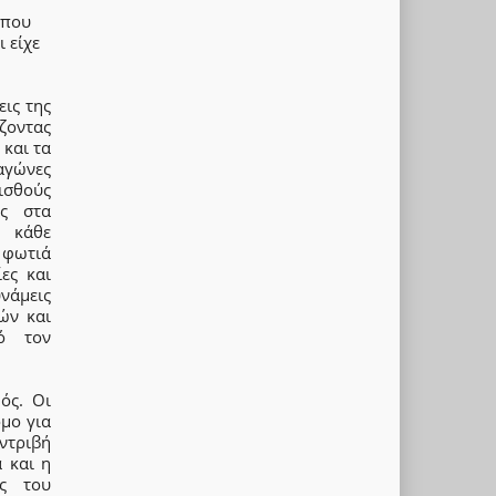
 που
ι είχε
εις της
ζοντας
 και τα
αγώνες
μισθούς
ες στα
ς κάθε
 φωτιά
ες και
νάμεις
ών και
ό τον
ός. Οι
μο για
ντριβή
α και η
ες του