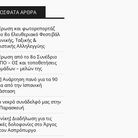
ΌΣΦΑΤΑ ΆΡΘΡΑ
έρωση και φωτορεπορτάζ
το 8ο Ελευθεριακό Φεστιβάλ
νικής, Ταξικής &
ιστικής Αλληλεγγύης
έρωση από το 8ο Συνέδριο
ΠΟ – ΟΣ και τοποθετήσεις
ομάδων – μελών της
] Ανάρτηση πανό για τα 90
α από την Ισπανική
άσταση
ο νεκρό συνάδελφό μας στην
 Παρασκευή
νίκη] Διαδήλωση για τις
κές δολοφονίες στο Άργος
στον Ασπρόπυργο