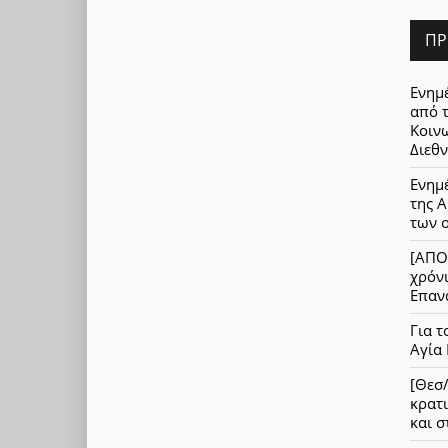
ΠΡ
Ενημ
από 
Κοινω
Διεθν
Ενημ
της Α
των 
[ΑΠΟ
χρόνι
Επαν
Για τ
Αγία
[Θεσ/
κρατι
και 