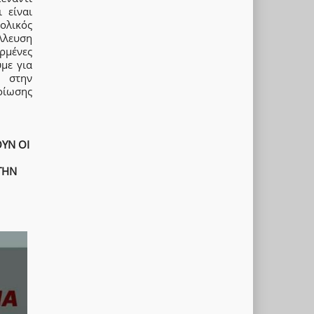
 είναι
ολικός
λλευση
ερμένες
με για
ι στην
οίωσης
ΟΥΝ ΟΙ
ΤΗΝ