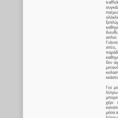
traff
συγκά
πατρι
ολόκλ
ξεπλύμ
καθηγ
διευθυ
απλοί
Γιάνν
σπίτι
παράδ
καθηγ
δεν α
μεταν
κολασ
εκάστο
Για μ
λύτρω
μπορεί
χέρι 
καταπ
μέσα α
λύτρω