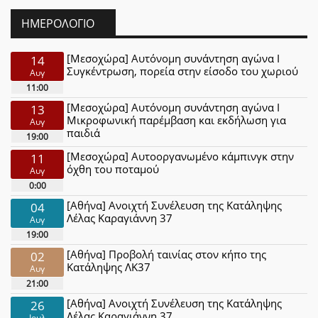
ΗΜΕΡΟΛΌΓΙΟ
[Μεσοχώρα] Αυτόνομη συνάντηση αγώνα Ι
14
Συγκέντρωση, πορεία στην είσοδο του χωριού
Αυγ
11:00
[Μεσοχώρα] Αυτόνομη συνάντηση αγώνα Ι
13
Μικροφωνική παρέμβαση και εκδήλωση για
Αυγ
παιδιά
19:00
[Μεσοχώρα] Αυτοοργανωμένο κάμπινγκ στην
11
όχθη του ποταμού
Αυγ
0:00
[Αθήνα] Ανοιχτή Συνέλευση της Κατάληψης
04
Λέλας Καραγιάννη 37
Αυγ
19:00
[Αθήνα] Προβολή ταινίας στον κήπο της
02
Κατάληψης ΛΚ37
Αυγ
21:00
[Αθήνα] Ανοιχτή Συνέλευση της Κατάληψης
26
Λέλας Καραγιάννη 37
Ιουλ