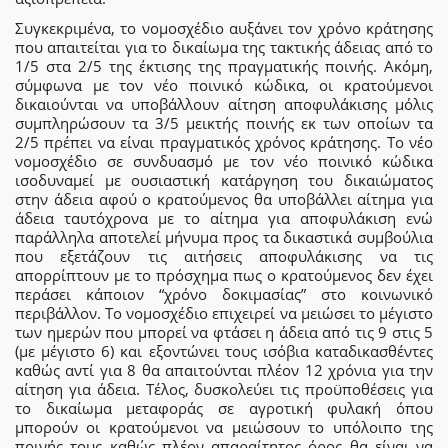
Συγκεκριμένα, το νομοσχέδιο αυξάνει τον χρόνο κράτησης
που απαιτείται για το δικαίωμα της τακτικής άδειας από το
1/5 στα 2/5 της έκτισης της πραγματικής ποινής. Ακόμη,
σύμφωνα με τον νέο ποινικό κώδικα, οι κρατούμενοι
δικαιούνται να υποβάλλουν αίτηση αποφυλάκισης μόλις
συμπληρώσουν τα 3/5 μεικτής ποινής εκ των οποίων τα
2/5 πρέπει να είναι πραγματικός χρόνος κράτησης. Το νέο
νομοσχέδιο σε συνδυασμό με τον νέο ποινικό κώδικα
ισοδυναμεί με ουσιαστική κατάργηση του δικαιώματος
στην άδεια αφού ο κρατούμενος θα υποβάλλει αίτημα για
άδεια ταυτόχρονα με το αίτημα για αποφυλάκιση ενώ
παράλληλα αποτελεί μήνυμα προς τα δικαστικά συμβούλια
που εξετάζουν τις αιτήσεις αποφυλάκισης να τις
απορρίπτουν με το πρόσχημα πως ο κρατούμενος δεν έχει
περάσει κάποιον “χρόνο δοκιμασίας” στο κοινωνικό
περιβάλλον. Το νομοσχέδιο επιχειρεί να μειώσει το μέγιστο
των ημερών που μπορεί να φτάσει η άδεια από τις 9 στις 5
(με μέγιστο 6) και εξοντώνει τους ισόβια καταδικασθέντες
καθώς αντί για 8 θα απαιτούνται πλέον 12 χρόνια για την
αίτηση για άδεια. Τέλος, δυσκολεύει τις προϋποθέσεις για
το δικαίωμα μεταφοράς σε αγροτική φυλακή όπου
μπορούν οι κρατούμενοι να μειώσουν το υπόλοιπο της
ποινής τους καθώς πλέον απαραίτητος όρος θα είναι να