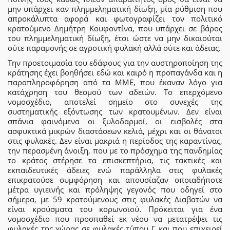
μην υπάρχει καν πλημμεληματική δίωξη, μία ρύθμιση που
απροκάλυπτα αφορά και φωτογραφίζει τον πολιτικό
κρατούμενο Δημήτρη Κουφοντίνα, που υπάρχει σε βάρος
του πλημμεληματική δίωξη, έτσι ώστε να μην δικαιούται
ούτε παραμονής σε αγροτική φυλακή αλλά ούτε και άδειας.
Την προετοιμασία του εδάφους για την αυστηροποίηση της
κράτησης έχει βοηθήσει εδώ και καιρό η προπαγάνδα και η
παραπληροφόρηση από τα ΜΜΕ, που έκαναν λόγο για
κατάχρηση του θεσμού των αδειών. Το επερχόμενο
νομοσχέδιο, αποτελεί σημείο στο συνεχές της
συστηματικής εξόντωσης των κρατουμένων. Δεν είναι
σπάνια φαινόμενα οι ξυλοδαρμοί, οι εισβολές στα
ασφυκτικά μικρών διαστάσεων κελιά, μέχρι και οι θάνατοι
στις φυλακές. Δεν είναι μακριά η περίοδος της καραντίνας,
την περασμένη άνοιξη, που με το πρόσχημα της πανδημίας
το κράτος στέρησε τα επισκεπτήρια, τις τακτικές και
εκπαιδευτικές άδειες ενώ παράλληλα στις φυλακές
επικρατούσε συμφόρηση και απουσίαζαν οποιαδήποτε
μέτρα υγιεινής και πρόληψης γεγονός που οδηγεί στο
σήμερα, με 59 κρατούμενους στις φυλακές Διαβατών να
είναι κρούσματα του κορωνοϊού. Πρόκειται για ένα
νομοσχέδιο που προσπαθεί εκ νέου να μετατρέψει τις
φυλακές της χώρας σε φυλακές τύπου Γ και που επιχειρεί