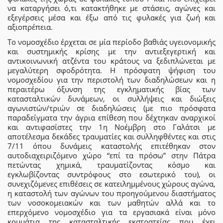
να καταργήσει ό,τι κατακτήθηκε με στάσεις, αγώνες και
εξεγέρσεις μέσα και έξω από τις φυλακές για ζωή και
αξιοπρέπεια.
Το νομοσχέδιο έρχεται σε μία περίοδο βαθιάς υγειονομικής
και συστημικής κρίσης με την αντιεξεγερτική και
αντικοινωνική ατζέντα του κράτους να ξεδιπλώνεται με
μεγαλύτερη σφοδρότητα. Η πρόσφατη ψήφιση του
νομοσχεδίου για την περιστολή των διαδηλώσεων και η
περαιτέρω όξυνση της εγκληματικής βίας των
κατασταλτικών δυνάμεων, οι συλλήψεις και διώξεις
αγωνιστών/τριών σε διαδηλώσεις (με πιο πρόσφατα
παραδείγματα την άγρια επίθεση που δέχτηκαν αναρχικοί
και αντιφασίστες την 1η Νοέμβρη στο Γαλάτσι με
αποτέλεσμα δεκάδες τραυματίες και συλληφθέντες και στις
7/11 όπου δυνάμεις καταστολής επιτέθηκαν στον
αυτοδιαχειριζόμενο χώρο “επί τα πρόσω” στην Πάτρα
πετώντας χημικά, τραυματίζοντας κόσμο και
εγκλωβίζοντας συντρόφους στο εσωτερικό του), οι
συνεχιζόμενες επιθέσεις σε κατειλημμένους χώρους αγώνα,
η καταστολή των αγώνων του προηγούμενου διαστήματος
των νοσοκομειακών και των μαθητών αλλά και το
επερχόμενο νομοσχέδιο για τα εργασιακά είναι μόνο
κομμάτια της κατασταλτικής εκστρατείας που έχει