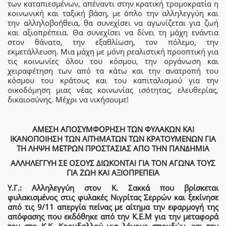
των καταπιεσμένων, απέναντι στην κρατική τρομοκρατία η
κοινωνική και ταξική βάση, με όπλο την αλληλεγγύη και
την αλληλοβοήθεια, θα συνεχίσει να αγωνίζεται για ζωή
και αξιοπρέπεια. Θα συνεχίσει να δίνει τη μάχη ενάντια
στον θάνατο, την εξαθλίωση, τον πόλεμο, την
εκμετάλλευση. Μια μάχη με μόνη ρεαλιστική προοπτική για
τις κοινωνίες όλου του κόσμου, την οργάνωση και
χειραφέτηση των από τα κάτω και την ανατροπή του
κόσμου του κράτους και του καπιταλισμού για την
οικοδόμηση μιας νέας κοινωνίας ισότητας, ελευθερίας,
δικαιοσύνης. Μέχρι να νικήσουμε!
A
ΜΕΣΗ ΑΠΟΣΥΜΦΟΡΗΣΗ ΤΩΝ ΦΥΛΑΚΩΝ
ΚΑΙ
ΙΚΑΝΟΠΟΙΗΣΗ ΤΩΝ ΑΙΤΗΜΑΤΩΝ ΤΩΝ ΚΡΑΤΟΥΜΕΝΩΝ ΓΙΑ
ΤΗ ΛΗΨΗ ΜΕΤΡΩΝ ΠΡΟΣΤΑΣΙΑΣ ΑΠΟ ΤΗΝ ΠΑΝΔΗΜΙΑ
ΑΛΛΗΛΕΓΓΥΗ ΣΕ ΟΣΟΥΣ ΔΙΩΚΟΝΤΑΙ ΓΙΑ ΤΟΝ ΑΓΩΝΑ ΤΟΥΣ
ΓΙΑ ΖΩΗ ΚΑΙ ΑΞΙΟΠΡΕΠΕΙΑ
Υ.Γ.
: Αλληλεγγύη στον Κ. Σακκά που βρίσκεται
φυλακισμένος στις φυλακές Νιγρίτας Σερρών και ξεκίνησε
από τις 9/11 απεργία πείνας με αίτημα
την εφαρμογή της
απόφασης που εκδόθηκε από την Κ.Ε.Μ για την μεταφορά
του
στο Κ.Κ. Κορυδαλλού για λόγους σπουδών, και την