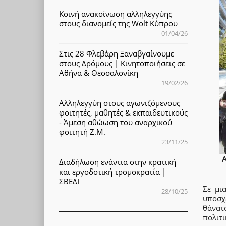
Κοινή ανακοίνωση αλληλεγγύης
στους διανομείς της Wolt Κύπρου
01/04/26
Στις 28 Φλεβάρη Ξαναβγαίνουμε
στους Δρόμους | Κινητοποιήσεις σε
Αθήνα & Θεσσαλονίκη
19/02/26
Αλληλεγγύη στους αγωνιζόμενους
φοιτητές, μαθητές & εκπαιδευτικούς
- Άμεση αθώωση του αναρχικού
φοιτητή Ζ.Μ.
23/11/25
Διαδήλωση ενάντια στην κρατική
και εργοδοτική τρομοκρατία |
ΣΒΕΔΙ
Σε μι
28/10/25
υποσχ
θάνατ
πολιτι