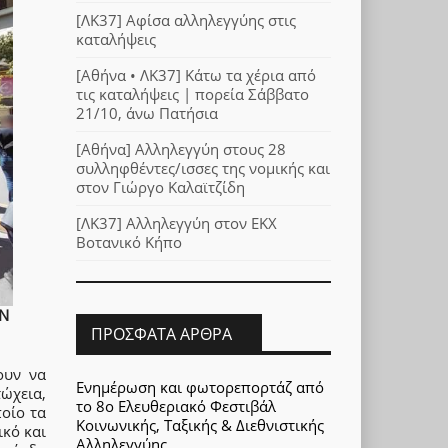
[ΛΚ37] Αφίσα αλληλεγγύης στις
καταλήψεις
[Αθήνα • ΛΚ37] Κάτω τα χέρια από
τις καταλήψεις | πορεία Σάββατο
21/10, άνω Πατήσια
[Αθήνα] Αλληλεγγύη στους 28
συλληφθέντες/ισσες της νομικής και
στον Γιώργο Καλαϊτζίδη
[ΛΚ37] Αλληλεγγύη στον ΕΚΧ
Βοτανικό Κήπο
Ν
ΠΡΌΣΦΑΤΑ ΆΡΘΡΑ
ουν να
Ενημέρωση και φωτορεπορτάζ από
ώχεια,
το 8ο Ελευθεριακό Φεστιβάλ
οίο τα
Κοινωνικής, Ταξικής & Διεθνιστικής
ικό και
Αλληλεγγύης