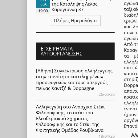
αγώνα
της Κατάληψης Λέλας
Ιουλ
ταξικ
Καραγιάννη 37
19:00
διαδη
Πλήρες Ημερολόγιο
τριών
και λ
πανεπ
αγωνισ
Από τ
ΕΓΧΕΙΡΉΜΑΤΑ
Καραγ
ΑΥΤΟΟΡΓΆΝΩΣΗΣ
τα μέ
αλληλ
σπιτι
[Αθήνα] Συγκέντρωση αλληλεγγύης
καπιτα
στην κοινότητα κατειλημμένων
στηρίζ
προσφυγικών και τους απεργούς
Doppa
πείνας Χαντζή & Doppagne
απαιτ
26/05/26
κρατι
αλληλ
Αλληλεγγύη στο Αναρχικό Στέκι
ενάντι
Φιλοσοφικής, το στέκι του
έχουν 
Ελευθεριακού Σχήματος
οργάν
Φιλοσοφικής και το Στέκι της
Επανάσ
Φοιτητικής Ομάδας Ρουβίκωνα
ΑΛ
18/04/26