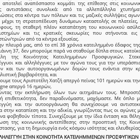
 αποτελεί αναπόσπαστο κομμάτι της επίθεσης στις κοινωνικ
ές αντιστάσεις συνολικά: από τα αλλεπάλληλα χτυπήμ
λώσεις στα κέντρα των πόλεων και τις μαζικές συλλήψεις αγων
, μέχρι τη στρατοπέδευση δυνάμεων καταστολής σε πλατείες,
όφους, τη σταθερή πλέον καταπάτηση του κοινωνικού ασύλ
ιστημίων και τις κρατικές σκευωρίες που στήνονται εις
τών/τριών από τα κέντρα εξουσίας.
ην πλευρά μας, από το επί 38 χρόνια κατειλημμένο έδαφος της
ιάννη 37, δεν μπορούμε παρά να σταθούμε δίπλα στους κατοίκο
λη της Κοινότητας Κατειλημμένων Προσφυγικών. Στεκ
έγγυοι και αλληλέγγυες με τον αγώνα τους για την υπεράσπι
ών και των αυτοοργανωμένων δομών τους ενάντια στην κρ
λιστική βαρβαρότητα, και
ουμε τους Αριστοτέλη Χατζή απεργό πείνας 101 ημερών και τη
gne απεργό 16 ημερών,
ώντας την εκπλήρωση όλων των αιτημάτων τους. Μπροστ
κή επιθετικότητα, δεν παραδινόμαστε, μαχόμαστε. Με όπλο μ
εγγύη και την αυτοοργάνωση θα συνεχίσουμε να αντιστεκ
α στην καταπίεση και την αδικία, γνωρίζοντας πως οι αγώνες 
να φοβηθούν τίποτα. Συνεχίζουμε με την ίδια ένταση και θέλ
ωση της κοινωνικής αντεπίθεσης στην προοπτική της Κοιν
τασης, για τη δημιουργία ενός κόσμου ισότητας και ελευθερίας
ΛΗΛΕΓΓΥΗ ΣΤΗΝ ΚΟΙΝΟΤΗΤΑ ΚΑΤΕΙΛΗΜΜΕΝΩΝ ΠΡΟΣΦΥΓΙΚΩΝ 