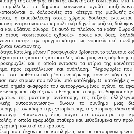
οποίηση της συνθήκης έκτακτης ανάγκης στο εσωτερικό. Μια π
 παράλληλα, τα δημόσια κοινωνικά αγαθά απαξιώνοντ
ικοποιούνται, οι δολοφονίες στα κάτεργα της μισθωτής σκ
ονται, η εκμετάλλευση στους χώρους δουλειάς εντείνεται
ατική αντιμεταναστευτική πολιτική οδηγεί σε μαζικές δολοφον
ία και υδάτινα σύνορα. Σε αυτό το πλαίσιο, τα κράτη θωρακί
ια στους «εσωτερικούς εχθρούς»· όσους και όσες, δηλαδ
χονται αυτήν την πραγματικότητα ως νομοτελειακή συνθή
ονται εναντίον της.
νότητα Κατειλημμένων Προσφυγικών βρίσκεται το τελευταίο δι
τόχαστρο της κρατικής καταστολής μέσω μιας νέας σύμβασης η
προκηρυχθεί και η οποία εντάσσει τα κτίρια της κοινότητ
σιμα προς εκμετάλλευση και ανάπλαση. Πληροφορίες που
στεί στα καθεστωτικά μέσα ενημέρωσης κάνουν λόγο για
ωση των κτιρίων που τελούν υπό κατάληψη. Οι καταλήψεις 
ρατά σημεία αναφοράς του αυτοοργανωμένου αγώνα, τα εφα
ινωνικής και ταξικής αντεπίθεσης και τα σημεία εδαφικοποίη
γμάτων της μαχητικής αντίστασης, της ταξικής αλληλεγγύ
ωνικής αυτοοργάνωσης— δίνουν το σύνθημα μιας δια
υσης με τον κόσμο της εξατομίκευσης, της ατομικής ιδιοκτησ
ποταγής. Βρίσκονται, έτσι, πάγια στο στόχαστρο της κρ
τολής, η οποία εφαρμόζει σταθερά και μεθοδευμένα την προλ
εγερτική πολιτική του κράτους.
θεση που δέχονται οι καταλήψεις και οι αυτοοργανωμένοι