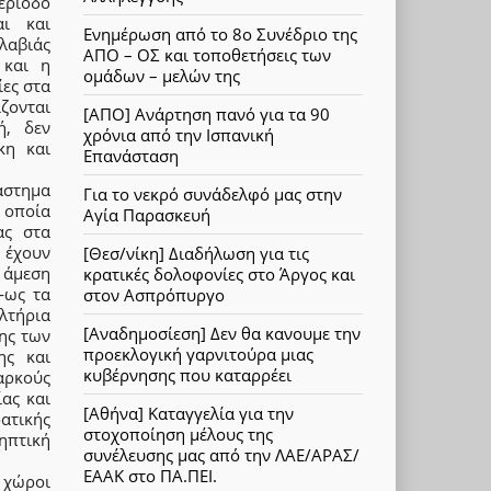
ερίοδο
αι και
Ενημέρωση από το 8ο Συνέδριο της
λαβιάς
ΑΠΟ – ΟΣ και τοποθετήσεις των
 και η
ομάδων – μελών της
ίες στα
ζονται
[ΑΠΟ] Ανάρτηση πανό για τα 90
ή, δεν
χρόνια από την Ισπανική
κη και
Επανάσταση
άστημα
Για το νεκρό συνάδελφό μας στην
 οποία
Αγία Παρασκευή
ας στα
 έχουν
[Θεσ/νίκη] Διαδήλωση για τις
 άμεση
κρατικές δολοφονίες στο Άργος και
—ως τα
στον Ασπρόπυργο
λτήρια
[Αναδημοσίεση] Δεν θα κανουμε την
σης των
προεκλογική γαρνιτούρα μιας
ης και
κυβέρνησης που καταρρέει
ρκούς
ίας και
[Αθήνα] Καταγγελία για την
ατικής
στοχοποίηση μέλους της
ηπτική
συνέλευσης μας από την ΛΑΕ/ΑΡΑΣ/
ΕΑΑΚ στο ΠΑ.ΠΕΙ.
 χώροι