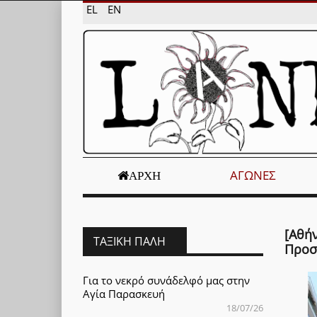
EL
EN
ΑΓΏΝΕΣ
ΑΡΧΉ
[Αθή
ΤΑΞΙΚΉ ΠΆΛΗ
Προσ
Για το νεκρό συνάδελφό μας στην
Αγία Παρασκευή
18/07/26