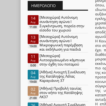
μονιμ
όπου,
ΗΜΕΡΟΛΌΓΙΟ
ιδιωτ
αυξάν
[Μεσοχώρα] Αυτόνομη
14
εγκλημ
συνάντηση αγώνα Ι
Αυγ
χερσα
Συγκέντρωση, πορεία στην
ενάντ
11:00
είσοδο του χωριού
αποδέ
αγωνίζ
[Μεσοχώρα] Αυτόνομη
13
συνάντηση αγώνα Ι
Η Κοι
Αυγ
Μικροφωνική παρέμβαση
στο σ
19:00
και εκδήλωση για παιδιά
έχει 
διαθέ
[Μεσοχώρα]
11
μοιρα
Αυτοοργανωμένο κάμπινγκ
Αυγ
εκκέν
στην όχθη του ποταμού
0:00
πιο ο
[Αθήνα] Ανοιχτή Συνέλευση
της κο
04
της Κατάληψης Λέλας
προτα
Αυγ
Καραγιάννη 37
κοιν
19:00
σύγκρο
[Αθήνα] Προβολή ταινίας
02
της υ
στον κήπο της Κατάληψης
Αυγ
κατασ
ΛΚ37
21:00
αντιεξ
Η επί
[Αθήνα] Ανοιχτή Συνέλευση
26