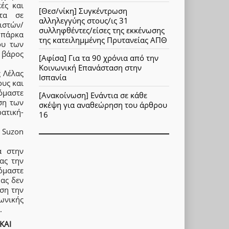
ές και
[Θεσ/νίκη] Συγκέντρωση
ατα σε
αλληλεγγύης στους/ις 31
ιστών/
συλληφθέντες/είσες της εκκένωσης
 πάρκα
της κατειλημμένης Πρυτανείας ΑΠΘ
ου των
 βάρος
[Αφίσα] Για τα 90 χρόνια από την
Κοινωνική Επανάσταση στην
 Λέλας
Ισπανία
υς και
όμαστε
[Ανακοίνωση] Ενάντια σε κάθε
ση των
σκέψη για αναθεώρηση του άρθρου
ατική-
16
ν Suzon
ά στην
ας την
όμαστε
μας δεν
ηση την
ωνικής
.
ΚΑΙ