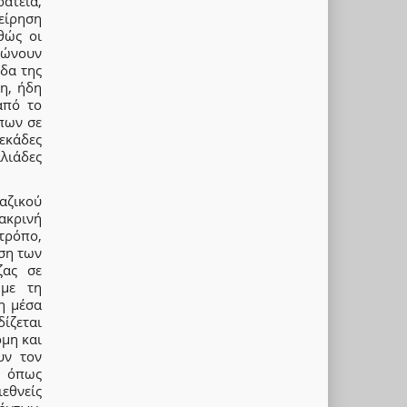
ατεία,
είρηση
θώς οι
δώνουν
δα της
η, ήδη
από το
πων σε
εκάδες
λιάδες
αζικού
ακρινή
τρόπο,
ιση των
ζας σε
 με τη
η μέσα
ίζεται
όμη και
υν τον
, όπως
εθνείς