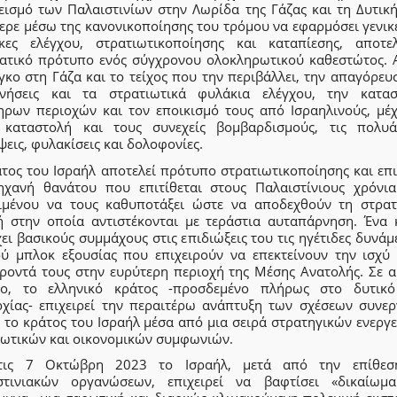
εισμό των Παλαιστινίων στην Λωρίδα της Γάζας και τη Δυτική
ερε μέσω της κανονικοποίησης του τρόμου να εφαρμόσει γενικ
κες ελέγχου, στρατιωτικοποίησης και καταπίεσης, αποτε
ατικό πρότυπο ενός σύγχρονου ολοκληρωτικού καθεστώτος. 
κο στη Γάζα και το τείχος που την περιβάλλει, την απαγόρευ
ινήσεις και τα στρατιωτικά φυλάκια ελέγχου, την κατα
ηρων περιοχών και τον εποικισμό τους από Ισραηλινούς, μέχ
 καταστολή και τους συνεχείς βομβαρδισμούς, τις πολυά
εις, φυλακίσεις και δολοφονίες.
άτος του Ισραήλ αποτελεί πρότυπο στρατιωτικοποίησης και επι
ηχανή θανάτου που επιτίθεται στους Παλαιστίνιους χρόνι
ιμένου να τους καθυποτάξει ώστε να αποδεχθούν τη στρατ
ή στην οποία αντιστέκονται με τεράστια αυταπάρνηση. Ένα 
ει βασικούς συμμάχους στις επιδιώξεις του τις ηγέτιδες δυνάμ
ού μπλοκ εξουσίας που επιχειρούν να επεκτείνουν την ισχύ 
ροντά τους στην ευρύτερη περιοχή της Μέσης Ανατολής. Σε α
ιο, το ελληνικό κράτος -προσδεμένο πλήρως στο δυτικ
ρχίας- επιχειρεί την περαιτέρω ανάπτυξη των σχέσεων συνερ
 το κράτος του Ισραήλ μέσα από μια σειρά στρατηγικών ενεργ
ιωτικών και οικονομικών συμφωνιών.
τις 7 Οκτώβρη 2023 το Ισραήλ, μετά από την επίθεσ
στινιακών οργανώσεων, επιχειρεί να βαφτίσει «δικαίωμ