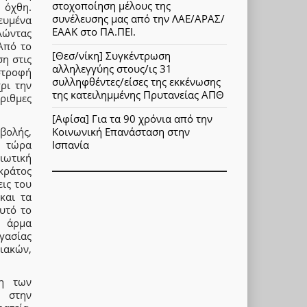
στοχοποίηση μέλους της
 όχθη.
συνέλευσης μας από την ΛΑΕ/ΑΡΑΣ/
ευμένα
ΕΑΑΚ στο ΠΑ.ΠΕΙ.
λώντας
Από το
[Θεσ/νίκη] Συγκέντρωση
ση στις
αλληλεγγύης στους/ις 31
στροφή
συλληφθέντες/είσες της εκκένωσης
ρι την
της κατειλημμένης Πρυτανείας ΑΠΘ
ριθμες
[Αφίσα] Για τα 90 χρόνια από την
βολής,
Κοινωνική Επανάσταση στην
α τώρα
Ισπανία
ιωτική
κράτος
εις του
και τα
υτό το
ό άρμα
γασίας
ειακών,
η των
α στην