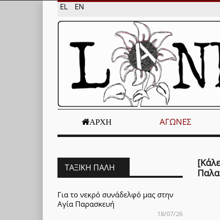
EL
EN
ΑΓΏΝΕΣ
ΑΡΧΉ
[Κάλ
ΤΑΞΙΚΉ ΠΆΛΗ
Παλα
Για το νεκρό συνάδελφό μας στην
Αγία Παρασκευή
18/07/26