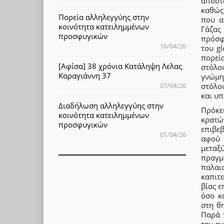
αποστ
καθώς 
Πορεία αλληλεγγύης στην
που α
κοινότητα κατειλημμένων
Γάζας 
προσφυγικών
πρόσφ
16/04/26
του gl
πορεί
[Αφίσα] 38 χρόνια Κατάληψη Λελας
στόλο
Καραγιάννη 37
γνώμη 
στόλο
07/04/26
και υ
Διαδήλωση αλληλεγγύης στην
Πρόκε
κοινότητα κατειλημμένων
κρατών
προσφυγικών
επιβεβ
01/04/26
αφού 
μεταξ
πραγμ
παλαι
καπιτα
βίας ε
όσο κ
στη θ
Παρά 