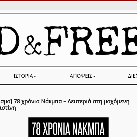
ΙΣΤΟΡΊΑ
ΑΠΌΨΕΙΣ
ΔΙ
εσμα] 78 χρόνια Νάκμπα – Λευτεριά στη μαχόμενη
ιστίνη