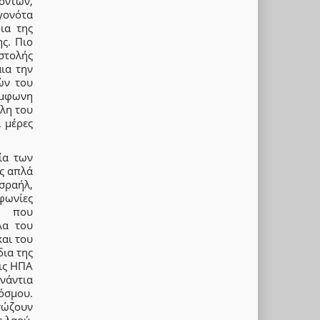
όντων,
εγονότα
ια της
ης. Πιο
στολής
αια την
ών του
ύμφωνη
έλη του
 μέρες
ία των
ις απλά
Ισραήλ,
φωνίες
ης που
λα του
αι του
δια της
τις ΗΠΑ
νάντια
όσμου.
σώζουν