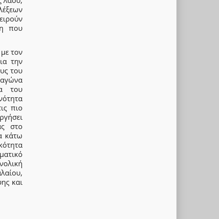
ς λαού,
λέξεων
ειρούν
τη που
 με τον
ια την
ους του
 αγώνα
τα του
νότητα
ις πιο
ργήσει
ας στο
α κάτω
κότητα
ματικό
νολική
λαίου,
ύης και