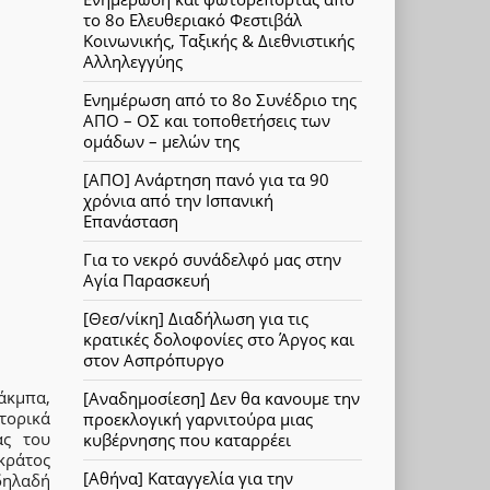
το 8ο Ελευθεριακό Φεστιβάλ
Κοινωνικής, Ταξικής & Διεθνιστικής
Αλληλεγγύης
Ενημέρωση από το 8ο Συνέδριο της
ΑΠΟ – ΟΣ και τοποθετήσεις των
ομάδων – μελών της
[ΑΠΟ] Ανάρτηση πανό για τα 90
χρόνια από την Ισπανική
Επανάσταση
Για το νεκρό συνάδελφό μας στην
Αγία Παρασκευή
[Θεσ/νίκη] Διαδήλωση για τις
κρατικές δολοφονίες στο Άργος και
στον Ασπρόπυργο
άκμπα,
[Αναδημοσίεση] Δεν θα κανουμε την
τορικά
προεκλογική γαρνιτούρα μιας
ας του
κυβέρνησης που καταρρέει
κράτος
[Αθήνα] Καταγγελία για την
δηλαδή