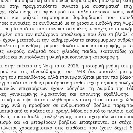
μυνα» μια σαρωτική και διαρκώς κλιμακούμενη πολεμική εκστρ
ία στην πραγματικότητα συνιστά μια συστηματική επιχ
ξης, εξόντωσης και αφανισμού του παλαιστινιακού λαού, κα
οποι και μαζικοί αεροπορικοί βομβαρδισμοί που ισοπε
ηρες συνοικίες, σε συνδυασμό με τη χερσαία εισβολή στη Λωρί
 —σε μία από τις πιο πυκνοκατοικημένες περιοχές του πλανήτ
λημένη από τον πολύχρονο αποκλεισμό που έχει επιβληθεί 
 έχουν μετατρέψει την καθημερινότητα εκατομμυρίων ανθρώ
διάλειπτη συνθήκη τρόμου, θανάτου και καταστροφής, με δ
δες νεκρούς, ανάμεσά τους χιλιάδες παιδιά, εκατοντάδες χι
τίες και ανυπολόγιστη υλική και κοινωνική καταστροφή.
α, στην επέτειο της Νάκμπα το 2026, η ιστορική μνήμη του μ
ωμού και της εθνοκάθαρσης του 1948 δεν αποτελεί μια μ
ηση του παρελθόντος, αλλά επανεμφανίζεται με τον πιο βίαιο 
γματικότητα καθώς η κατάρρευση κάθε εκεχειρίας και η συνέχ
ιωτικών επιχειρήσεων έχουν οδηγήσει τη Λωρίδα της Γά
κες γενικευμένης λιμοκτονίας και απόλυτης εξαθλίωσης,
ιπτική πλειοψηφία του πληθυσμού να στερείται τα στοιχειώδ
ωσης, ενώ η πρόσβαση σε ανθρωπιστική βοήθεια παρεμποδ
ατικά από το κράτος του Ισραήλ. Μέσα σε αυτό το πλαίσιο, ακ
εθνείς πρωτοβουλίες αλληλεγγύης που επιχειρούν να σπάσο
εισμό και να μεταφέρουν βοήθεια μετατρέπονται σε στόχο
πώνεται χαρακτηριστικά στις επιθέσεις που έχουν δεχτεί δι