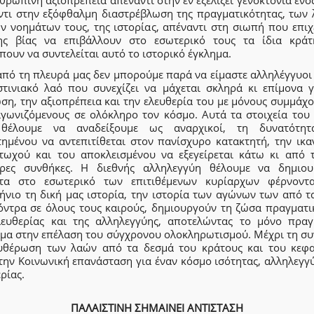
θρώπινη αξιοπρέπεια απέναντι στην εν εξελίξει γενοκτονία ενό
ντι στην εξόφθαλμη διαστρέβλωση της πραγματικότητας, των 
ων νοημάτων τους, της ιστορίας, απέναντι στη σιωπή που επιχ
ης βίας να επιβάλλουν στο εσωτερικό τους τα ίδια κρά
πουν να συντελείται αυτό το ιστορικό έγκλημα.
από τη πλευρά μας δεν μπορούμε παρά να είμαστε αλληλέγγυοι
στινιακό λαό που συνεχίζει να μάχεται σκληρά κι επίμονα γ
ση, την αξιοπρέπεια και την ελευθερία του με μόνους συμμάχ
αγωνιζόμενους σε ολόκληρο τον κόσμο. Αυτά τα στοιχεία του
θέλουμε να αναδείξουμε ως αναρχικοί, τη δυνατότη
τημένου να αντεπιτίθεται στον πανίσχυρο κατακτητή, την ικα
τωχού και του αποκλεισμένου να εξεγείρεται κάτω κι από τ
ρες συνθήκες. Η διεθνής αλληλεγγύη θέλουμε να δημιου
τα στο εσωτερικό των επιτιθέμενων κυρίαρχων φέρνοντ
ήνιο τη δική μας ιστορία, την ιστορία των αγώνων των από τ
όντρα σε όλους τους καιρούς, δημιουργούν τη ζώσα πραγματι
λευθερίας και της αλληλεγγύης, αποτελώντας το μόνο πραγ
μα στην επέλαση του σύγχρονου ολοκληρωτισμού. Μέχρι τη συ
υθέρωση των λαών από τα δεσμά του κράτους και του κεφα
την Κοινωνική επανάσταση για έναν κόσμο ισότητας, αλληλεγγ
ρίας.
ΠΑΛΑΙΣΤΙΝΗ ΣΗΜΑΙΝΕΙ ΑΝΤΙΣΤΑΣΗ