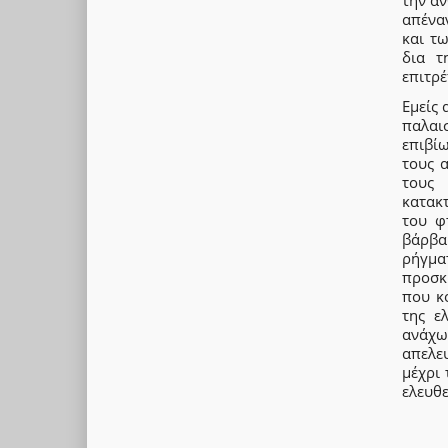
την αν
απένα
και τ
δια τ
επιτρέ
Εμείς 
παλαι
επιβίω
τους 
τους 
κατακ
του φ
βάρβα
ρήγμα
προσκ
που κ
της ε
ανάχω
απελε
μέχρι 
ελευθε