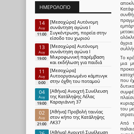
αποκλ
ΗΜΕΡΟΛΌΓΙΟ
Κατάφ
συνθή
πραγμ
[Μεσοχώρα] Αυτόνομη
14
εμπάργ
συνάντηση αγώνα Ι
Αυγ
μετακ
Συγκέντρωση, πορεία στην
11:00
ολόκλ
είσοδο του χωριού
άγρια
[Μεσοχώρα] Αυτόνομη
13
συλλήψ
συνάντηση αγώνα Ι
Αυγ
Μικροφωνική παρέμβαση
Το κρ
19:00
και εκδήλωση για παιδιά
μια μ
προκε
[Μεσοχώρα]
11
κατοχ
Αυτοοργανωμένο κάμπινγκ
Αυγ
που έχ
στην όχθη του ποταμού
0:00
δυτικ
[Αθήνα] Ανοιχτή Συνέλευση
συμφέ
04
της Κατάληψης Λέλας
πλαίσ
Αυγ
Καραγιάννη 37
κυρια
19:00
του με
[Αθήνα] Προβολή ταινίας
02
στρατ
στον κήπο της Κατάληψης
Αυγ
ΛΚ37
Από 
21:00
παλαι
[Αθήνα] Ανοιχτή Συνέλευση
26