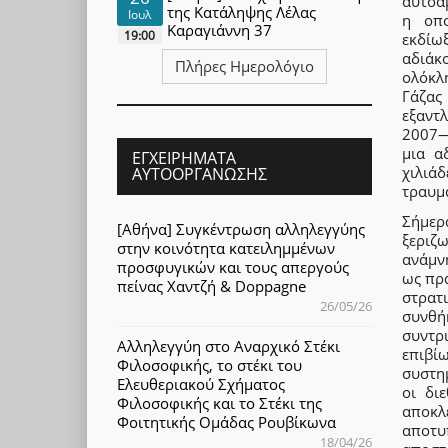
αυτοά
της Κατάληψης Λέλας
Ιουλ
η οπο
Καραγιάννη 37
19:00
εκδίω
αδιάκ
Πλήρες Ημερολόγιο
ολόκλ
Γάζας
εξαντ
2007—
μια α
ΕΓΧΕΙΡΉΜΑΤΑ
χιλιά
ΑΥΤΟΟΡΓΆΝΩΣΗΣ
τραυμα
Σήμερ
[Αθήνα] Συγκέντρωση αλληλεγγύης
ξεριζ
στην κοινότητα κατειλημμένων
ανάμν
προσφυγικών και τους απεργούς
ως πρα
πείνας Χαντζή & Doppagne
στρατ
26/05/26
συνθή
συντρ
Αλληλεγγύη στο Αναρχικό Στέκι
επιβί
Φιλοσοφικής, το στέκι του
συστημ
Ελευθεριακού Σχήματος
οι δι
Φιλοσοφικής και το Στέκι της
αποκλ
Φοιτητικής Ομάδας Ρουβίκωνα
αποτυ
18/04/26