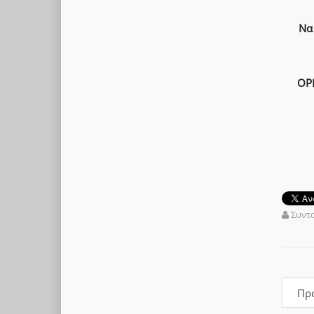
Να
ΟΡ
Συντ
Πρ