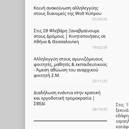
Κοινή ανακοίνωση αλληλεγγύης
στους διανομείς της Wolt Κύπρου
01/04/26
Στις 28 Φλεβάρη Ξαναβγαίνουμε
στους Δρόμους | Κινητοποιήσεις σε
Αθήνα & Θεσσαλονίκη
19/02/26
Αλληλεγγύη στους αγωνιζόμενους
φοιτητές, μαθητές & εκπαιδευτικούς
- Άμεση αθώωση του αναρχικού
φοιτητή Ζ.Μ.
23/11/25
Διαδήλωση ενάντια στην κρατική
και εργοδοτική τρομοκρατία |
ΣΒΕΔΙ
Στις 
28/10/25
ξεκιν
εδάφη
ισραη
κατάφ