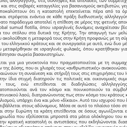
ολές αλληλεγγύης, στις συλλήψεις και απελάσεις των συμμετεχ
και στις σοβαρές καταγγελίες για βασανισμούς ακτιβιστών, γ
ποκαλύπτουν ότι η καταστολή επεκτείνεται πέρα από τα όρ
και στρέφεται ενάντια σε κάθε πράξη διεθνιστικής αλληλεγγύ
ατο παράδειγμα αποτελεί η επίθεση σε μέρος της φετινής απο
obal sumud flotilla, όπου ισραηλινές δυνάμεις αναχαίτισαν βί
α του στόλου στα δυτικά της Κρήτης. Την απαγωγή των μελ
υ ακολούθησε η μεταφορά τους στην Κρήτη προφανώς με τη σ
του ελληνικού κράτους και σε συνεργασία με αυτό, ενώ δυο μ
υ μεταφέρθηκαν σε ισραηλινές φυλακές, όπου κρατήθηκαν για
πέστησαν σωρεία βασανιστηρίων.
ιται για μια γενοκτονία που πραγματοποιείται με τη συμμαχ
 της Δύσης, που οι χλιαρές τους «ανθρωπιστικές» ανακοινώσε
αιώνουν τη συναίνεση και στήριξή τους στις επιχειρήσεις του 
την ίδια στιγμή διατηρούν τις πολιτικές και οικονομικές συμ
ύ τους, ενώ επιτίθενται σε διαδηλώσεις αλληλεγγύ
ατοποιούνται ανά τον κόσμο και ποινικοποιούν τα σύμβο
στινιακού λαού, διατρανώνοντας πως στον κόσμο του κράτους κ
λισμού, υπάρχει ένα και μόνο «δίκαιο». Αυτό του ισχυρού που 
πιβάλλεται στους αδύναμους. Μέσα σε αυτό το πλαίσιο τόσο σ
αι στην Ευρώπη τα κράτη επιτίθενται σε όσους αγωνίζονται ε
ηριωδία που εξελίσσεται μπροστά στα μάτια ολόκληρου του κ
την κρατική καταστολή οι αντιστάσεις που εκδηλώνονται δια